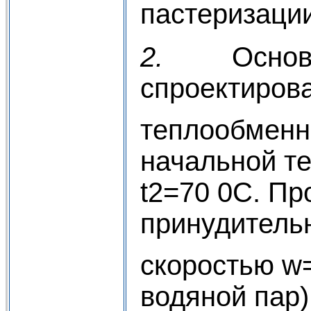
пастеризации
2.
Основ
спроектиров
теплообменн
начальной т
t2=70 0C. Пр
принудительн
скоростью w
водяной пар)