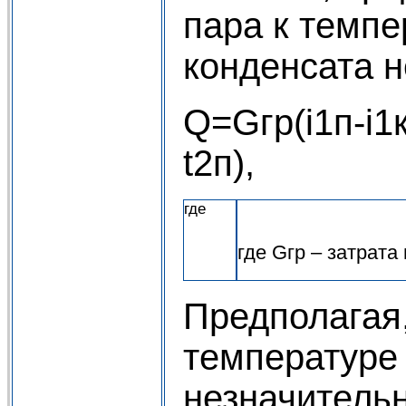
пара к темпе
конденсата н
Q=Gгр(i1п-i1к
t2п
где
где Gгр – затрата
Предполагая,
температуре
незначительн