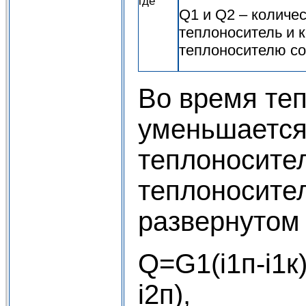
где
Q1 и Q2 – количес
теплоноситель и 
теплоносителю соо
Во время те
уменьшается
теплоносител
теплоносител
развернутом 
Q=G1(i1п-i1к)
i2п