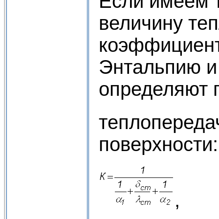
Если имеем 
величину те
коэффициент
Энтальпию и
определяют п
теплопереда
поверхности: