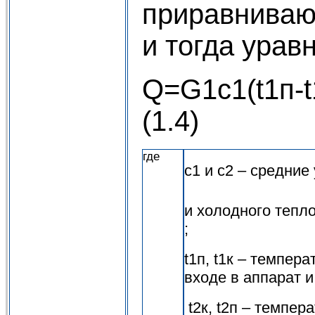
приравниваю
и тогда урав
Q=G1c1
(1.4)
где
c1 и с2 – средние
и холодного тепл
;
t1п, t1к – темпер
входе в аппарат и 
t2к, t2п – темпер