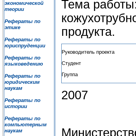
Тема работы
экономической
теории
кожухотрубн
Рефераты по
этике
продукта.
Рефераты по
юриспруденции
Руководитель проекта
Рефераты по
Студент
языковедению
Группа
Рефераты по
юридическим
наукам
2007
Рефераты по
истории
Рефераты по
компьютерным
Министерств
наукам