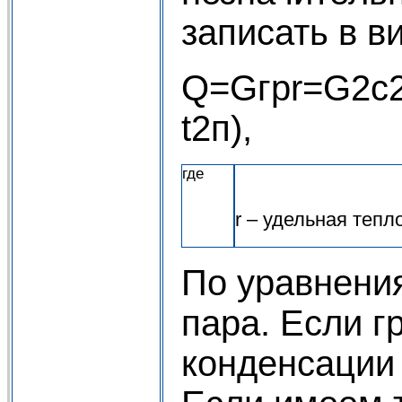
записать в в
Q=Gгрr=G2c2
t2
где
r – удельная тепл
По уравнения
пара. Если г
конденсации 