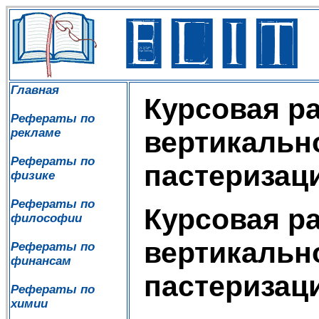
Главная
Курсовая ра
Рефераты по
рекламе
вертикальн
Рефераты по
пастеризац
физике
Рефераты по
Курсовая ра
философии
вертикальн
Рефераты по
финансам
пастеризац
Рефераты по
химии