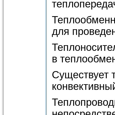
теплопереда
Теплообменн
для проведе
Теплоносител
в теплообме
Существует т
конвективный
Теплопроводн
непосредств