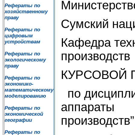
Министерств
Рефераты по
хозяйственному
праву
Сумский нац
Рефераты по
цифровым
Кафедра тех
устройствам
производств
Рефераты по
экологическому
праву
КУРСОВОЙ 
Рефераты по
экономико-
по дисципли
математическому
моделированию
аппа
Рефераты по
экономической
производств”
географии
Рефераты по