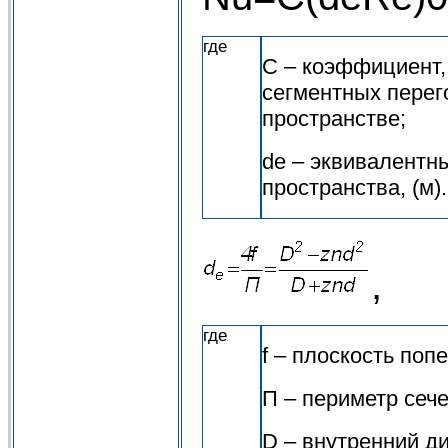
где
С – коэффициент,
сегментных перег
пространстве;
dе – эквивалентн
пространства, (м).
,
где
f – плоскость попе
П – периметр сече
D – внутренний ди