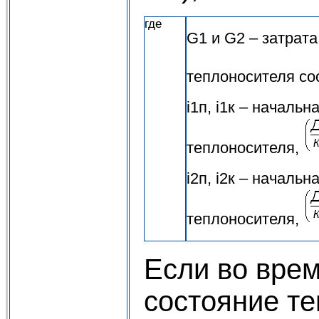
где
G1 и G2 – затрата
теплоносителя со
i1п, i1к – началь
теплоносителя,
i2п, i2к – началь
теплоносителя,
Если во врем
состояние те