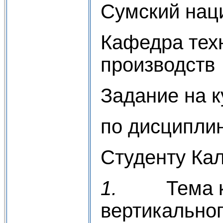
Сумский нац
Кафедра тех
производств
Задание на к
по дисципли
Студенту Кал
1.
Тема 
вертикально