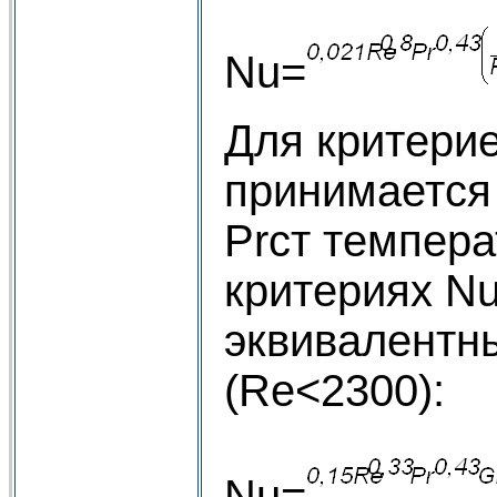
Nu=
Для критери
принимается 
Prст темпера
критериях Nu
эквивалентн
(Re<2300):
Nu=