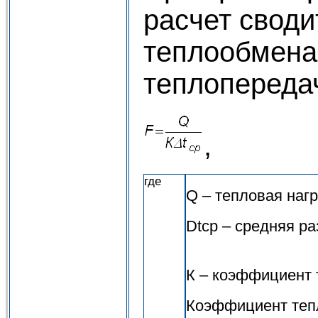
расчет свод
теплообмена 
теплопереда
,
где
Q – тепловая нагр
Dtср – средняя ра
К – коэффициент
Коэффициент тепл