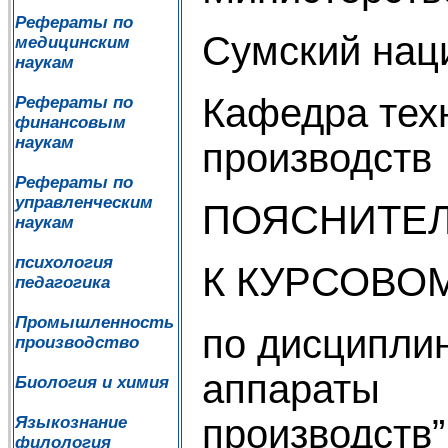
Рефераты по
Сумский нац
медицинским
наукам
Кафедра тех
Рефераты по
финансовым
наукам
производств
Рефераты по
управленческим
ПОЯСНИТЕЛ
наукам
психология
К КУРСОВО
педагогика
Промышленность
по дисципли
производство
апп
Биология и химия
производств”
Языкознание
филология