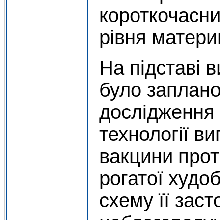
короткочасни
рівня материн
На підставі 
було заплано
дослідження 
технології в
вакцини прот
рогатої худо
схему її заст