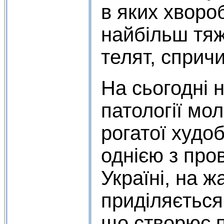
в яких хворо
найбільш тяж
телят, сприч
На сьогодні 
патології мо
рогатої худоб
однією з пров
Україні, на ж
приділяється
що створює п