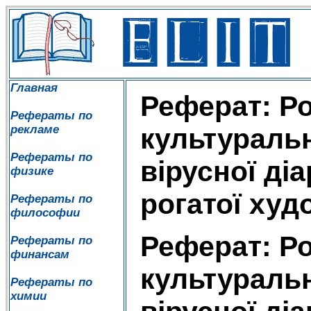
Главная
Реферат: Р
Рефераты по
рекламе
культуральн
Рефераты по
вірусної діа
физике
рогатої худ
Рефераты по
философии
Реферат: Р
Рефераты по
финансам
культуральн
Рефераты по
химии