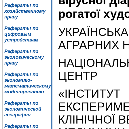
вірусної діа
Рефераты по
рогатої худ
хозяйственному
праву
УКРАЇНСЬКА
Рефераты по
цифровым
устройствам
АГРАРНИХ 
Рефераты по
экологическому
НАЦІОНАЛЬ
праву
ЦЕНТР
Рефераты по
экономико-
математическому
«ІНСТИТУТ
моделированию
ЕКСПЕРИМЕ
Рефераты по
экономической
географии
КЛІНІЧНОЇ 
Рефераты по