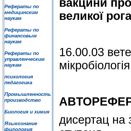
вакцини прот
Рефераты по
великої рог
медицинским
наукам
Рефераты по
финансовым
наукам
16.00.03 вет
Рефераты по
управленческим
мікробіологія
наукам
психология
педагогика
Промышленность
ABTOPEФЕ
производство
Биология и химия
дисертац на 
Языкознание
филология