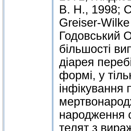
В. Н., 1998; 
Greiser-Wilke
Годовський О.
більшості ви
діарея перебі
формі, у тіл
інфікування 
мертвонарод
народження 
телят з вир