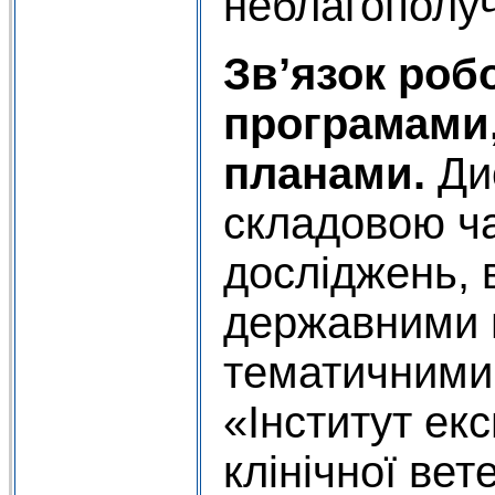
неблагополуч
Зв’язок роб
програмами,
планами.
Ди
складовою ч
досліджень, 
державними 
тематичним
«Інститут ек
клінічної вет