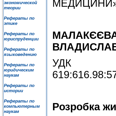
МЕДИЦИНИ
экономической
теории
Рефераты по
этике
МАЛАКЄЄВА
Рефераты по
юриспруденции
ВЛАДИСЛА
Рефераты по
языковедению
УДК
Рефераты по
юридическим
619:616.98:5
наукам
Рефераты по
истории
Рефераты по
Розробка жи
компьютерным
наукам