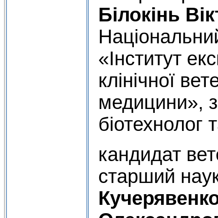
Білокінь Ві
Національни
«Інститут ек
клінічної вет
медицини», з
біотехнолог та
кандидат вет
старший наук
Кучерявенк