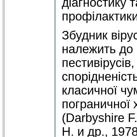
діагностику 
профілактики 
Збудник вірус
належить
до
пестивірусів
спорідненість
класичної чу
пограничної 
(Darbyshire F
Н. и др., 19