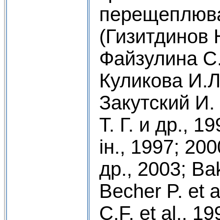
перещеплюва
(Гизитдинов Н
Файзулина С.
Куликова И.Л.
Закутский И. 
Т. Г. и др., 1
ін., 1997; 20
др., 2003; Bak
Becher P. et 
C.F. et al., 