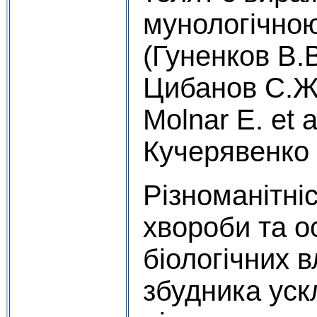
мунологічною
(Гуненков В.В.
Цибанов С.Ж. 
Molnar E. et a
Кучерявенко 
Різноманітніс
хвороби та о
біологічних 
збудника ус