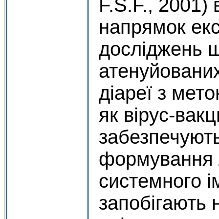
F.S.F., 2001)
напрямок ек
досліджень 
атенуйованих
діареї з мет
як вірус-вак
забезпечуют
формування 
системного ім
запобігають 