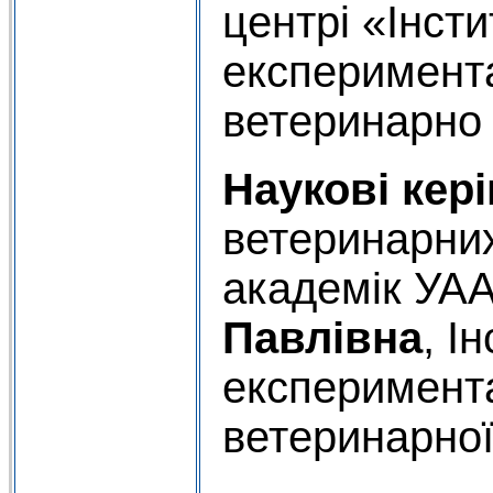
центрі «Інсти
експериментал
ветеринарно
Наукові кер
ветеринарних
академік УА
Павлівна
, І
експеримента
ветеринарно