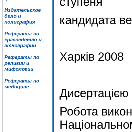
ступеня
Издательское
дело и
кандидата ве
полиграфия
Рефераты по
краеведению и
этнографии
Харків 2008
Рефераты по
религии и
мифологии
Рефераты по
медицине
Дисертацією 
Робота викон
Національно