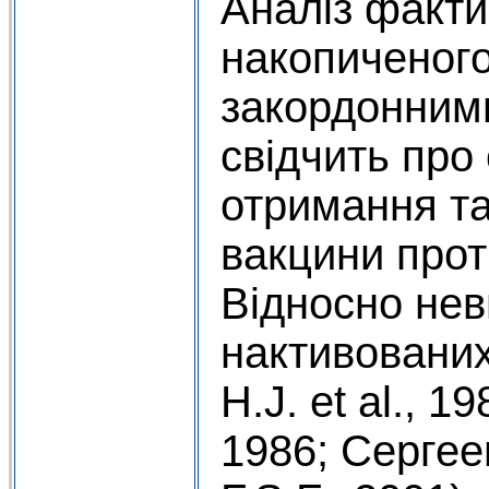
Аналіз факти
накопиченого
закордонним
свідчить про
отримання та
вакцини проти
Відносно нев
нактивованих
H.J. et al., 1
1986; Сергеев