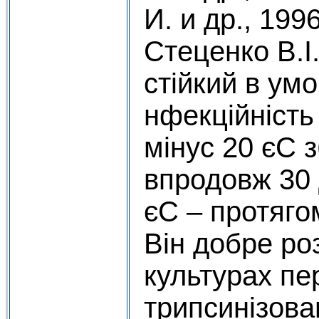
И. и др., 1996
Стеценко В.І.
стійкий в ум
нфекційність
мінус 20 єС 
впродовж 30 д
єС – протягом
Він добре ро
культурах пе
трипсинізован