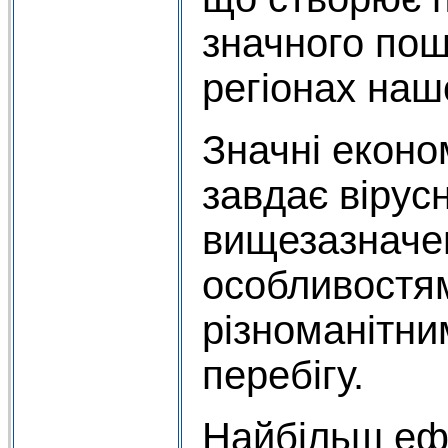
значного пош
регіонах нашо
Значні еконо
завдає вірус
вищезазначе
особливостям
різноманітн
перебігу.
Найбільш еф