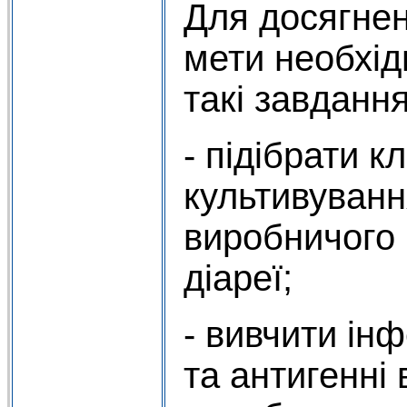
Для досягне
мети необхід
такі завдання
- підібрати к
культивуванн
виробничого 
діареї;
- вивчити інф
та антигенні 