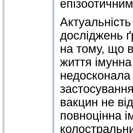
епізоотичним
Актуальність
досліджень ґ
на тому, що 
життя імунна
недосконала і
застосування
вакцин не ві
повноцінна ім
колостральни