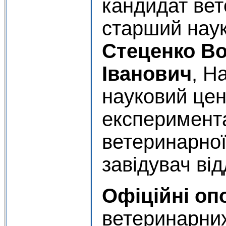
кандидат вет
старший наук
Стеценко В
Іванович
, Н
науковий цен
експеримента
ветеринарно
завідувач від
Офіційні оп
ветеринарни