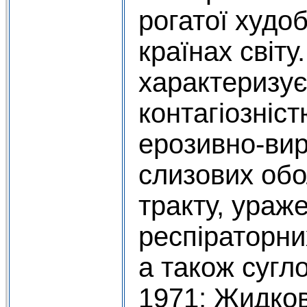
рогатої худо
країнах світу
характеризу
контагіозніс
ерозивно-вир
слизових обо
тракту, ураж
респіраторних
а також сугло
1971; Жидков