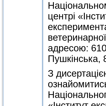
Національно
центрі «Інсти
експериментал
ветеринарно
адресою: 6102
Пушкінська, 
З дисертаці
ознайомитись
Національног
«Інститут ек