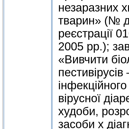
незаразних 
тварин» (№ 
реєстрації 0
2005 рр.); з
«Вивчити біол
пестивірусів 
інфекційного
вірусної діар
худоби, розр
засоби х діаг