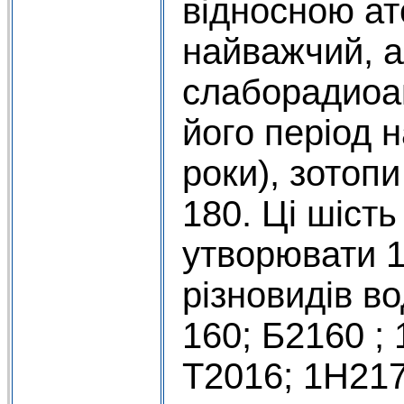
відносною а
найважчий, 
слаборадиоак
його період 
роки), зотопи
180. Ці шість
утворювати 1
різновидів в
160; Б2160 ;
Т2016; 1Н217