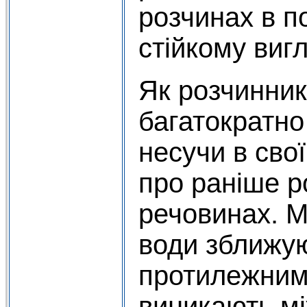
розчинах в п
стійкому
Як розчи
багатократно
несучи в свої
про раніше ро
речовинах. М
води зближу
протилежним
виникають м