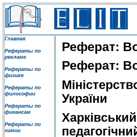
Главная
Реферат: В
Рефераты по
рекламе
Реферат: В
Рефераты по
физике
Міністерство
Рефераты по
философии
України
Рефераты по
финансам
Харківський
Рефераты по
педагогічни
химии