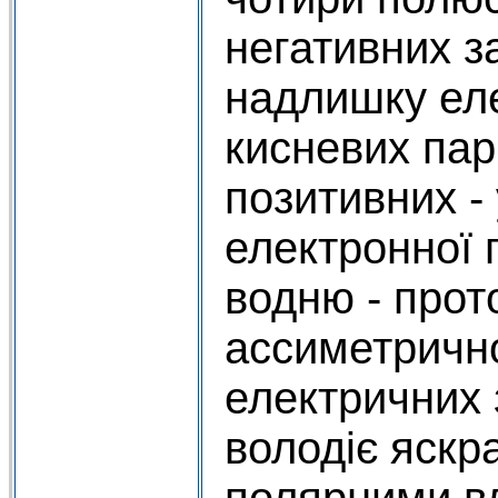
негативних з
надлишку еле
кисневих пар
позитивних -
електронної 
водню - прото
ассиметрично
електричних 
володіє яск
полярними в