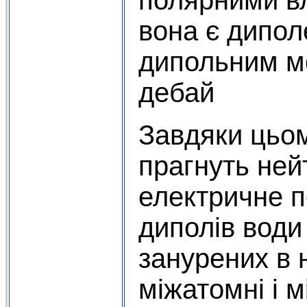
вона є дипол
дипольним м
дебай
Завдяки цьо
прагнуть ней
електричне п
диполів води
занурених в 
міжатомні і 