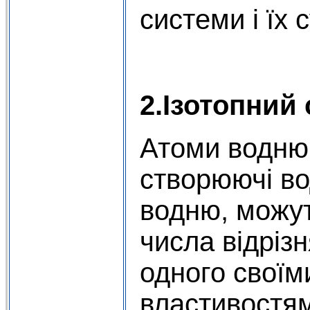
системи і їх 
2.Ізотопний 
Атоми водню 
створюючі во
водню, можут
числа відрізн
одного своїм
властивостям