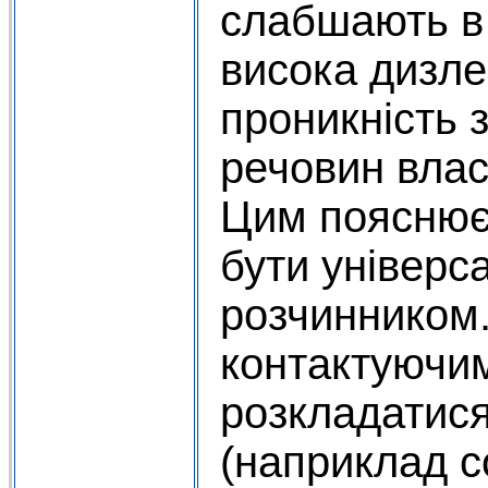
слабшають в 
висока дизле
проникність з
речовин власт
Цим пояснюєт
бути універс
розчинником
контактуючи
розкладатися
(наприклад с