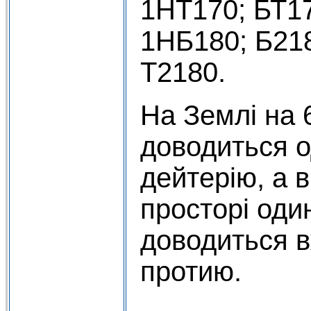
1НТ170; БТ17
1НБ180; Б218
Т2180.
На Землі на 
доводиться 
дейтерію, а в
просторі оди
доводиться в
протию.