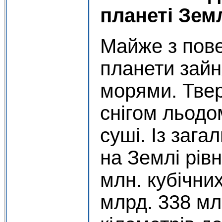
планеті Зем
Майже з пове
планети зайн
морями. Тве
снігом льодо
суші. Із зага
на Землі рів
млн. кубічних
млрд. 338 мл