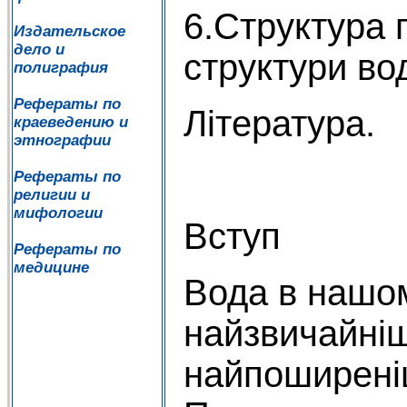
6.Структура 
Издательское
дело и
структури во
полиграфия
Рефераты по
Література.
краеведению и
этнографии
Рефераты по
религии и
мифологии
Вступ
Рефераты по
медицине
Вода в нашом
найзвичайніш
найпоширені