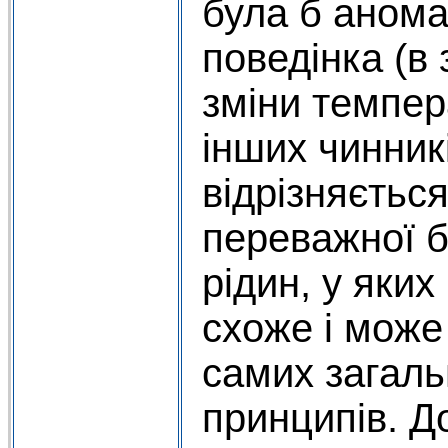
була б анома
поведінка (в 
зміни темпера
інших чинникі
відрізняється
переважної 
рідин, у яких
схоже і може
самих загаль
принципів. Д