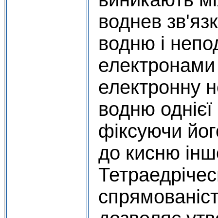
воднев зв'яз
водню і непо
електронами
електронну н
водню однієї
фіксуючи йо
до кисню інш
Тетраедрічес
спрямованіст