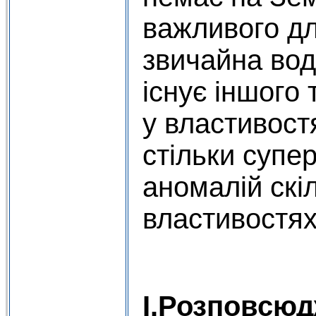
важливого дл
звичайна вода
існує іншого 
у властивост
стільки супе
аномалій скі
властивостях
І.Розповсюд