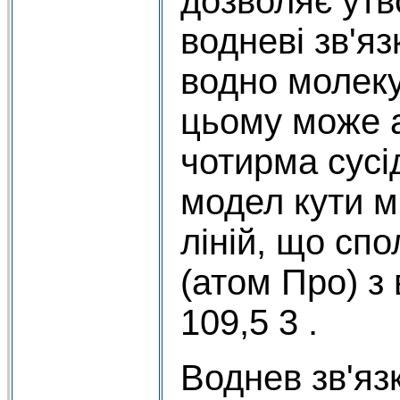
дозволяє утв
водневі зв'яз
водно молеку
цьому може 
чотирма сусід
модел кути 
ліній, що сп
(атом Про) з
109,5 3 .
Воднев зв'язк