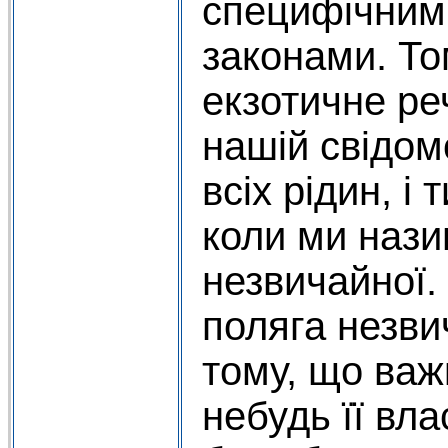
специфічним
законами. Том
екзотичне ре
нашій свідом
всіх рідин, і
коли ми нази
незвичайної.
поляга незви
тому, що важ
небудь її вла