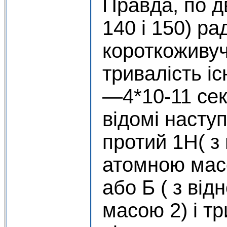
Правда, по дв
140 і 150) ра
короткоживуч
тривалість і
—4*10-11 се
відомі насту
протий 1Н( з
атомною масо
або Б ( з ві
масою 2) і тр