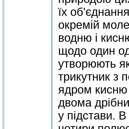
їх об'єднання
окремій моле
водню і кисн
щодо один од
утворюють як
трикутник з 
ядром кисню 
двома дрібн
у підстави. 
чотири полюс