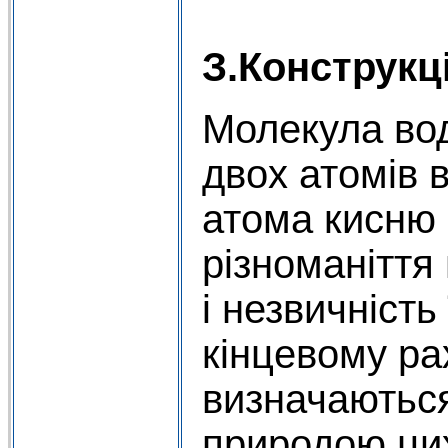
З.Конструкц
Молекула вод
двох атомів в
атома кисню 
різноманіття
і незвичність
кінцевому ра
визначаютьс
природою цих