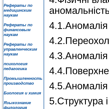
Рефераты по
аномальність
медицинским
наукам
4.1.Аномалія
Рефераты по
финансовым
наукам
4.2.Переохо
Рефераты по
управленческим
4.3.Аномалія
наукам
психология
4.4.Поверхне
педагогика
Промышленность
4.5.Аномалія
производство
Биология и химия
5.Структура 
Языкознание
филология