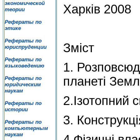
экономической
Харків 2008
теории
Рефераты по
этике
Рефераты по
Зміст
юриспруденции
Рефераты по
1. Розповсю
языковедению
планеті Земл
Рефераты по
юридическим
наукам
2.Ізотопний 
Рефераты по
истории
3. Конструкц
Рефераты по
компьютерным
наукам
4.Фізичні вла