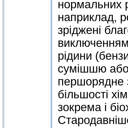
нормальних р
наприклад, р
зріджені благ
виключенням 
рідини (бензи
сумішшю або
першорядне 
більшості хім
зокрема і біо
Стародавніш