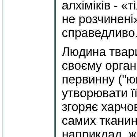
алхіміків - «т
не розчинені»
справедливо
Людина твар
своєму орган
первинну ("ю
утворювати ї
згоряє харчов
самих тканин
наприклад, ж