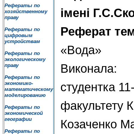
Рефераты по
імені Г.С.С
хозяйственному
праву
Реферат тем
Рефераты по
цифровым
устройствам
«Вода»
Рефераты по
экологическому
Виконала:
праву
Рефераты по
студентка 11-
экономико-
математическому
моделированию
факультету К
Рефераты по
экономической
географии
Козаченко М
Рефераты по