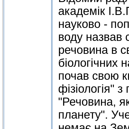
академік І.В
науково - по
воду назвав 
речовина в св
біологічних 
почав свою к
фізіологія" з
"Речовина, я
планету". Уч
немає на Зем