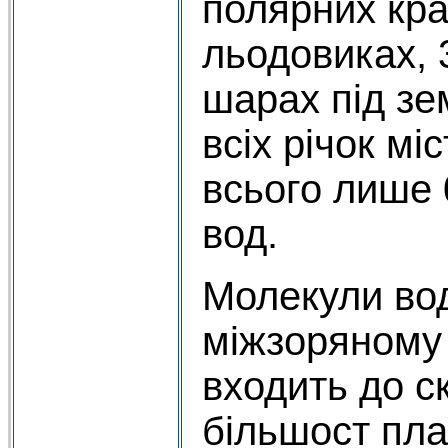
полярних краї
льодовиках, 
шарах під зе
всіх річок мі
всього лише 
вод.
Молекули вод
міжзоряному 
входить до с
більшост пла