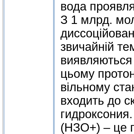
вода проявляє
З 1 млрд. мо
диссоційова
звичайній те
виявляються 
цьому протон
вільному стан
входить до с
гидроксония.
(НЗО+) – це 