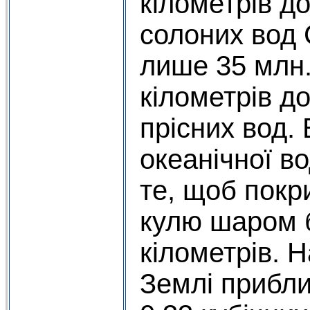
кілометрів д
солоних вод С
лише 35 млн.
кілометрів д
прісних вод. В
океанічної в
те, щоб покр
кулю шаром 
кілометрів. 
Землі прибл