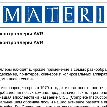
оконтроллеры AVR
оконтроллеры AVR
ллеры находят широкие применение в самых разнообра
деокамер, принтеров, сканеров и копировальных аппара
домашней техники.
микропроцессоров в 1970-х годах их сложность постоян
обавления новых команд, предназначенных для решения
ившая впоследствии название CISC (Complete Instructio
дальнейшем обозначилось и нашло активное развитие е
truction Set Computers – компьютеры с сокращенным на