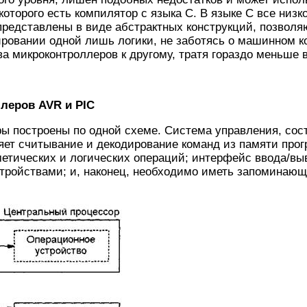
оторого есть компилятор с языка С. В языке С все низ
редставлены в виде абстрактных конструкций, позвол
ровании одной лишь логики, не заботясь о машинном ко
а микроконтроллеров к другому, тратя гораздо меньше 
леров AVR и PIC
ы построены по одной схеме. Система управления, сос
ет считывание и декодирование команд из памяти прог
етических и логических операций; интерфейс ввода/вы
ройствами; и, наконец, необходимо иметь запоминающ