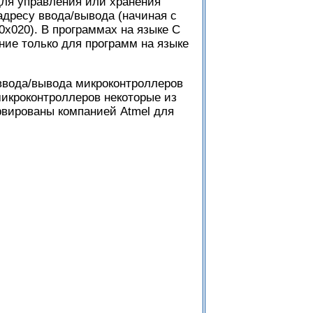
для управления или хранения
адресу ввода/вывода (начиная с
0x020). В программах на языке С
ние только для программ на языке
 ввода/вывода микроконтроллеров
микроконтроллеров некоторые из
ервированы компанией Atmel для