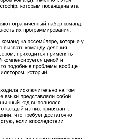
crochip, которым посвящена эта
няют ограниченный набор команд,
жность их программирования.
команд на ассемблере, которые у
о вызвать команду деления,
ссором, приходится применять
й компенсируется ценой и
, то подобные проблемы вообще
пилятором, который
сходила исключительно на том
ие языки представляли собой
ашинный код выполнялся
о каждый из них привязан к
ении, что требует достаточно
устую, если впоследствии
льзоваться для программирования