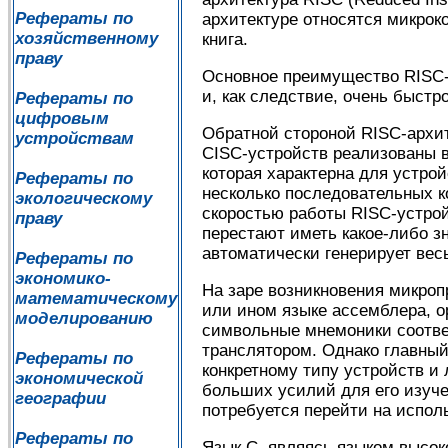
Рефераты по
архитектуре относятся микрок
хозяйственному
книга.
праву
Основное преимущество RISC-п
и, как следствие, очень быст
Рефераты по
цифровым
Обратной стороной RISC-архит
устройствам
CISC-устройств реализованы в
которая характерна для устро
Рефераты по
несколько последовательных к
экологическому
скоростью работы RISC-устрой
праву
перестают иметь какое-либо з
автоматически генерирует ве
Рефераты по
экономико-
На заре возникновения микроп
математическому
или ином языке ассемблера, о
моделированию
символьные мнемоники соотве
транслятором. Однако главный
Рефераты по
конкретному типу устройств и 
экономической
больших усилий для его изуче
географии
потребуется перейти на испол
Рефераты по
Язык С, являясь языком высок