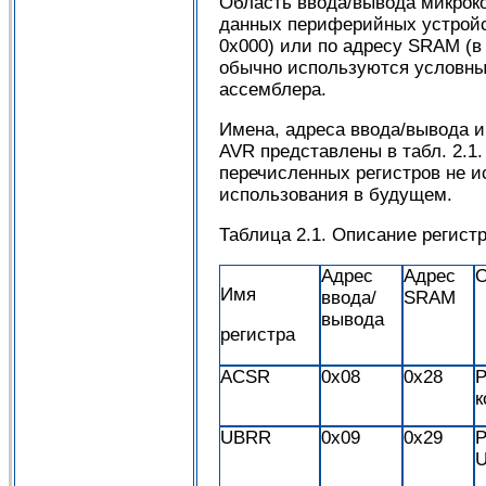
Область ввода/вывода микрок
данных периферийных устройст
0x000) или по адресу SRAM (в
обычно используются условные
ассемблера.
Имена, адреса ввода/вывода и
AVR представлены в табл. 2.1
перечисленных регистров не ис
использования в будущем.
Таблица 2.1. Описание регист
Адрес
Адрес
О
Имя
ввода/
SRAM
вывода
регистра
ACSR
0x08
0x28
Р
к
UBRR
0x09
0x29
Р