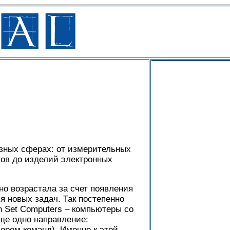
зных сферах: от измерительных
тов до изделий электронных
но возрастала за счет появления
 новых задач. Так постепенно
n Set Computers – компьютеры со
ще одно направление:
бором команд). Именно к этой