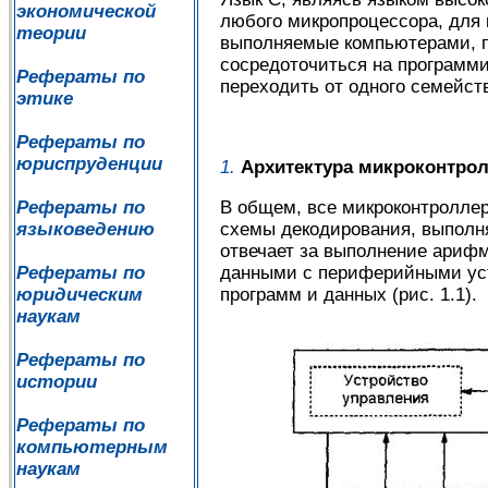
экономической
любого микропроцессора, для к
теории
выполняемые компьютерами, п
сосредоточиться на программи
Рефераты по
переходить от одного семейств
этике
Рефераты по
юриспруденции
1.
Архитектура микроконтрол
В общем, все микроконтроллер
Рефераты по
схемы декодирования, выполня
языковедению
отвечает за выполнение арифм
данными с периферийными уст
Рефераты по
программ и данных (рис. 1.1).
юридическим
наукам
Рефераты по
истории
Рефераты по
компьютерным
наукам