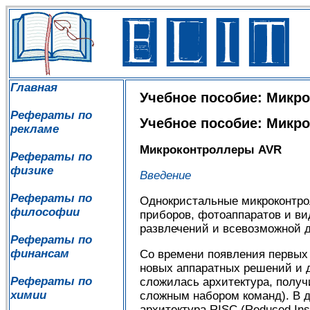
Главная
Учебное пособие: Микр
Рефераты по
Учебное пособие: Микр
рекламе
Микроконтроллеры
AVR
Рефераты по
физике
Введение
Рефераты по
Однокристальные микроконтро
философии
приборов, фотоаппаратов и ви
развлечений и всевозможной 
Рефераты по
финансам
Со времени появления первых 
новых аппаратных решений и д
Рефераты по
сложилась архитектура, получ
химии
сложным набором команд). В 
архитектура RISC (Reduced Ins