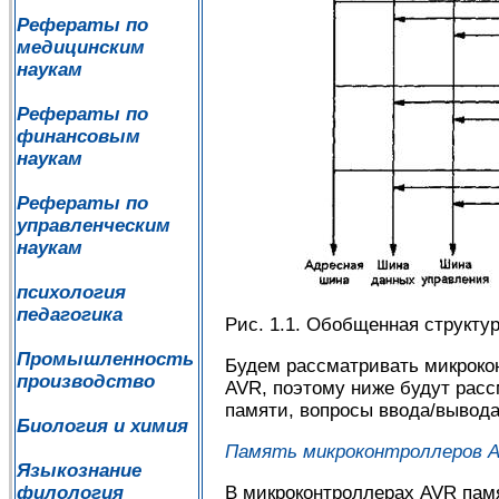
Рефераты по
медицинским
наукам
Рефераты по
финансовым
наукам
Рефераты по
управленческим
наукам
психология
педагогика
Рис. 1.1. Обобщенная структу
Промышленность
Будем рассматривать микрокон
производство
AVR, поэтому ниже будут рас
памяти, вопросы ввода/вывода
Биология и химия
Память микроконтроллеров 
Языкознание
В микроконтроллерах AVR памя
филология