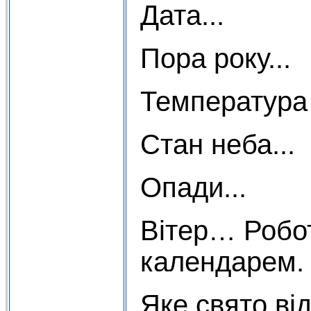
Дата...
Пора року...
Температура 
Стан неба...
Опади...
Вітер… Робо
календарем.
Яке свято ві