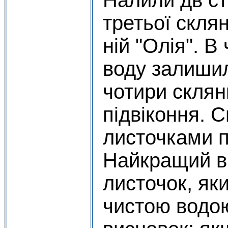
Налили дв ст
третьої скля
ній "Олія". В
воду залишил
чотири склян
підвіконня. С
листочками п
Найкращий в
листочок, яки
чистою водою