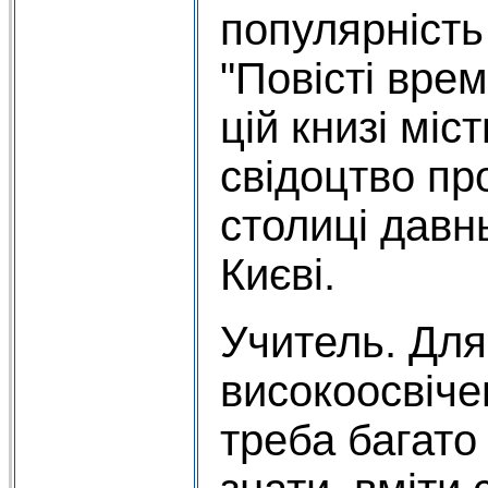
популярність
"Повісті врем
цій книзі мі
свідоцтво про
столиці давн
Києві.
Учитель. Для
високоосвіч
треба багато