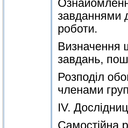
Ознайомленн
завданнями д
роботи.
Визначення 
завдань, пош
Розподіл обов
членами груп
IV. Дослідниц
Самостійна р