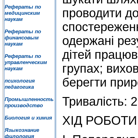
Рефераты по
проводити до
медицинским
наукам
спостережен
Рефераты по
одержані рез
финансовым
наукам
дітей працюв
Рефераты по
управленческим
групах; вихо
наукам
берегти прир
психология
педагогика
Тривалість: 2
Промышленность
производство
ХІД РОБОТИ
Биология и химия
Языкознание
филология