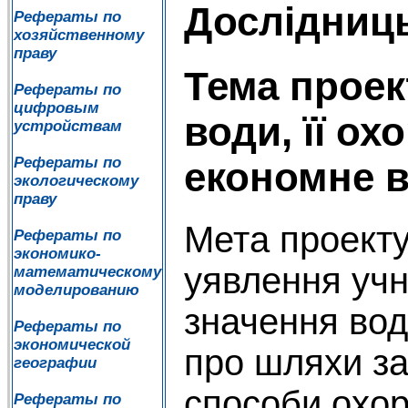
Дослідниц
Рефераты по
хозяйственному
праву
Тема проек
Рефераты по
цифровым
води, її ох
устройствам
Рефераты по
економне 
экологическому
праву
Мета проект
Рефераты по
экономико-
уявлення учні
математическому
моделированию
значення вод
Рефераты по
экономической
про шляхи з
географии
способи охор
Рефераты по