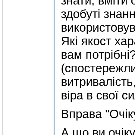
знати, вміти
здобуті знанн
використовува
Які якост ха
вам потрібні
(спостережли
витривалість
віра в свої с
Вправа "Очік
А що ви очіку