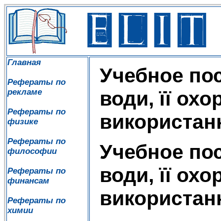
Главная
Учебное по
Рефераты по
рекламе
води, її ох
Рефераты по
використан
физике
Рефераты по
Учебное по
философии
води, її ох
Рефераты по
финансам
використан
Рефераты по
химии