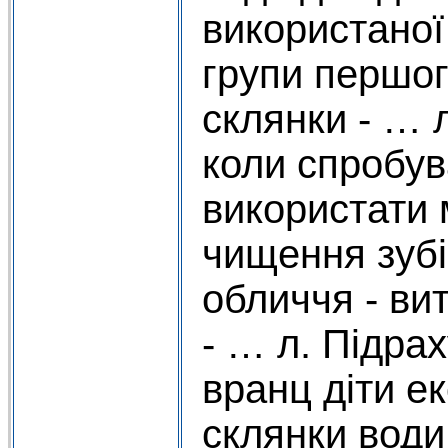
використаної
групи першо
склянки - … л
коли спробув
використати
чищення зубі
обличчя - ви
- … л. Підра
вранц діти 
склянки води,