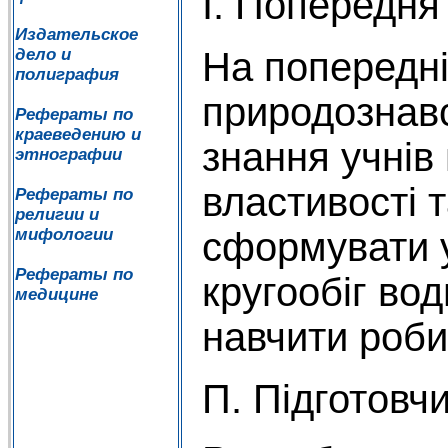
І. Попередня
Издательское
дело и
На попередні
полиграфия
природознавс
Рефераты по
краеведению и
знання учнів
этнографии
властивості т
Рефераты по
религии и
мифологии
сформувати 
Рефераты по
кругообіг вод
медицине
навчити роби
П. Підготовчи