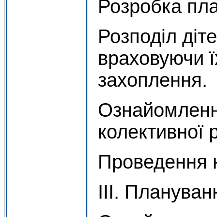
Розробка пла
Розподіл діте
враховуючи ї
захоплення.
Ознайомленн
колективної 
Проведення н
III. Плануван