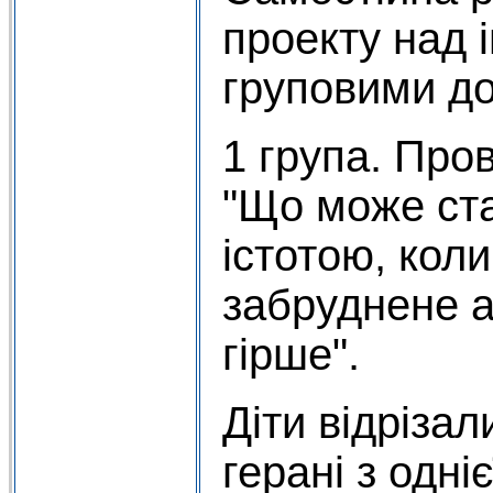
проекту над 
груповими д
1 група. Про
"Що може ст
істотою, кол
забруднене а
гірше".
Діти відріза
герані з одні