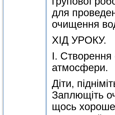
групової роб
для проведен
очищення во
ХІД УРОКУ.
І. Створення
атмосфери.
Діти, піднімі
Заплющіть оч
щось хороше.