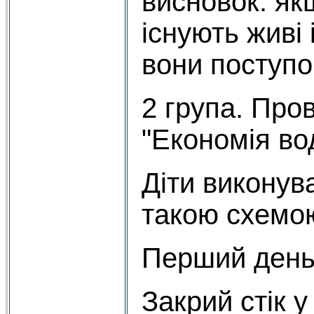
висновок: як
існують живі 
вони поступо
2 група. Про
"Економія во
Діти виконув
такою схемо
Перший день
Закрий стік у