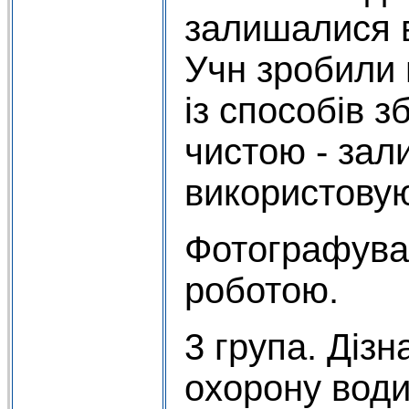
залишалися 
Учн зробили 
із способів з
чистою - зали
використовую
Фотографуван
роботою.
3 група. Дізн
охорону води