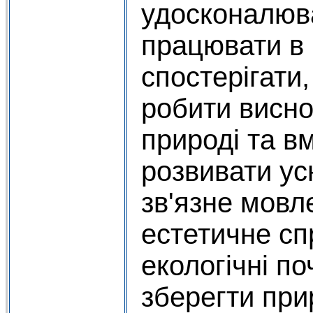
удосконалюв
працювати в 
спостерігати
робити висно
природі та вм
розвивати ус
зв'язне мовл
естетичне с
екологічні по
зберегти прир