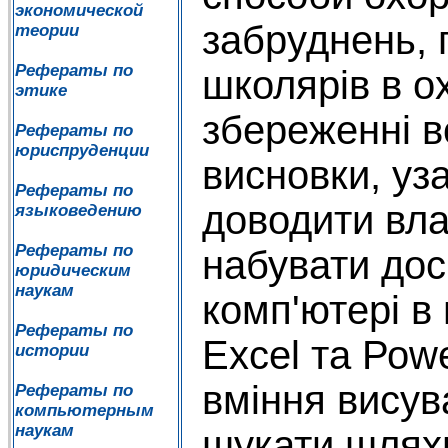
экономической
забруднень, 
теории
Рефераты по
школярів в о
этике
збереженні в
Рефераты по
юриспруденции
висновки, уз
Рефераты по
доводити вла
языковедению
Рефераты по
набувати дос
юридическим
наукам
комп'ютері в
Рефераты по
Ехсеl та Роw
истории
вміння висув
Рефераты по
компьютерным
наукам
шукати шляхи