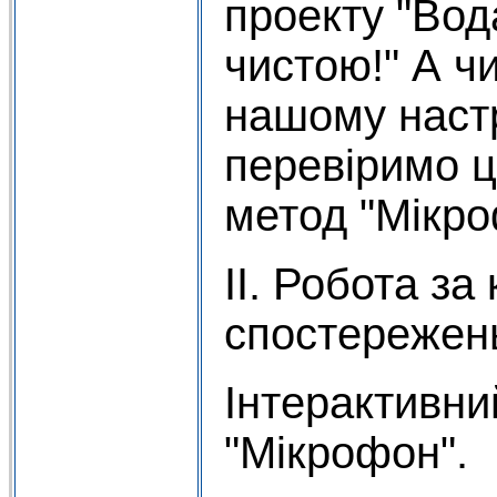
проекту "Вод
чистою!" А ч
нашому наст
перевіримо ц
метод "Мікро
II. Робота з
спостережен
Інтерактивни
"Мікрофон".