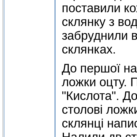
поставили ко
склянку з во
забруднили в
склянках.
До першої на
ложки оцту. 
"Кислота". Д
столові ложки
склянці напи