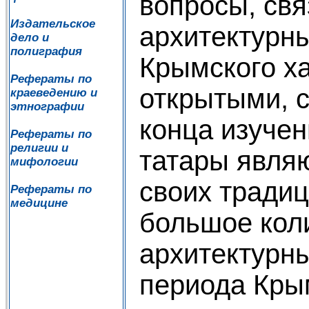
вопросы, свя
Издательское
архитектурн
дело и
полиграфия
Крымского х
Рефераты по
открытыми, 
краеведению и
этнографии
конца изуче
Рефераты по
религии и
татары явля
мифологии
своих традиц
Рефераты по
медицине
большое кол
архитектурн
периода Кры