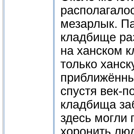
располагало
мезарлык. П
кладбище ра
на ханском 
только ханск
приближённы
спустя век-п
кладбища за
здесь могли
хоронить лю