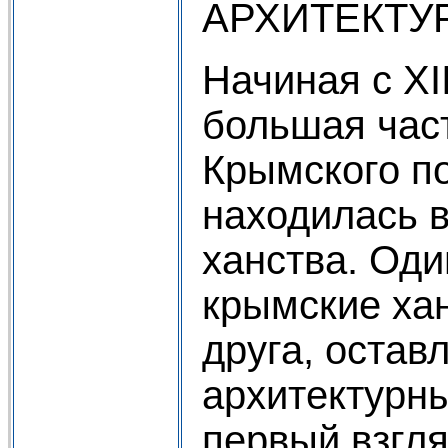
АРХИТЕКТУ
Начиная с XIII
большая час
Крымского п
находилась в
ханства. Оди
крымские ха
друга, остав
архитектурн
первый взгл