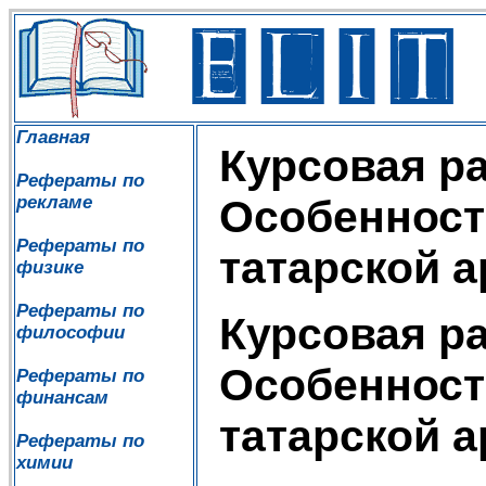
Главная
Курсовая ра
Рефераты по
рекламе
Особенност
Рефераты по
татарской 
физике
Рефераты по
Курсовая ра
философии
Особенност
Рефераты по
финансам
татарской 
Рефераты по
химии