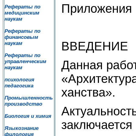
Приложения
Рефераты по
медицинским
наукам
Рефераты по
финансовым
ВВЕДЕНИЕ
наукам
Рефераты по
Данная рабо
управленческим
наукам
«Архитектур
психология
педагогика
ханства».
Промышленность
производство
Актуальност
Биология и химия
заключается 
Языкознание
филология