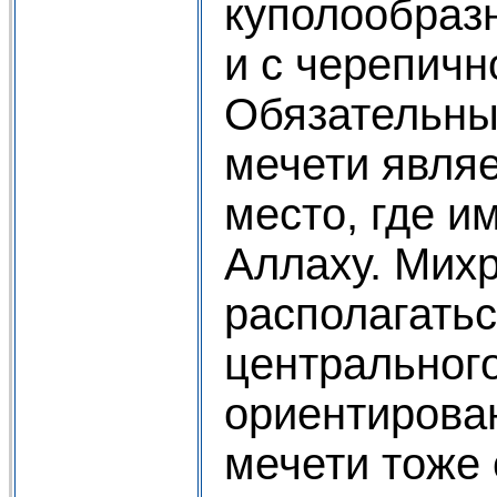
куполообразн
и с черепичн
Обязательны
мечети являе
место, где и
Аллаху. Мих
располагатьс
центрального
ориентирован
мечети тоже