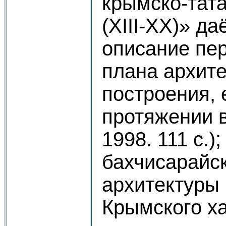
крымско-тат
(XIII-XX)» д
описание пе
плана архите
построения, 
протяжении 
1998. 111 с.);
бахчисарайс
архитектуры
Крымского х