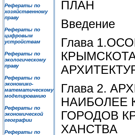
ПЛАН
Рефераты по
хозяйственному
праву
Введение
Рефераты по
цифровым
Глава 1.ОС
устройствам
КРЫМСКОТА
Рефераты по
экологическому
АРХИТЕКТУ
праву
Рефераты по
экономико-
Глава 2. АР
математическому
моделированию
НАИБОЛЕЕ 
Рефераты по
ГОРОДОВ К
экономической
географии
ХАНСТВА
Рефераты по