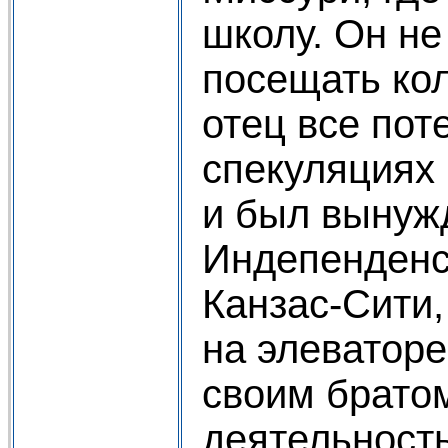
школу. Он не
посещать кол
отец все пот
спекуляциях
и был вынуж
Индепенденс
Канзас-Сити,
на элеваторе
своим брато
деятельность