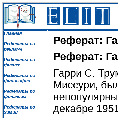
Главная
Реферат: Га
Рефераты по
рекламе
Реферат: Га
Рефераты по
физике
Гарри С. Тру
Рефераты по
философии
Миссури, бы
Рефераты по
непопулярны
финансам
декабре 1951
Рефераты по
химии