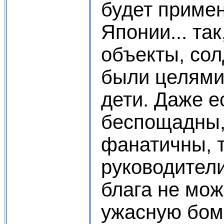
будет приме
Японии... та
объекты, сол
были целями
дети. Даже е
беспощадны,
фанатичны, т
руководител
блага не мож
ужасную бомб