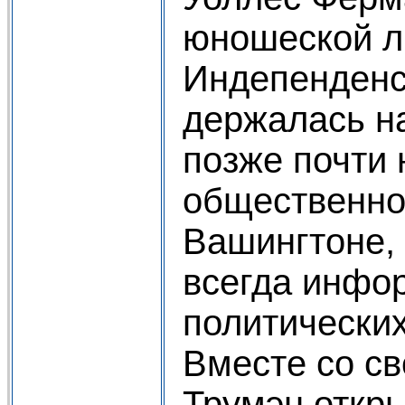
юношеской л
Индепенденса
держалась н
позже почти 
общественно
Вашингтоне,
всегда инфо
политически
Вместе со с
Трумэн откры