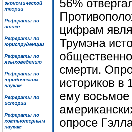
56% отвергал
экономической
теории
Противополо
Рефераты по
цифрам явля
этике
Рефераты по
Трумэна ист
юриспруденции
общественно
Рефераты по
языковедению
смерти. Опр
Рефераты по
историков в 
юридическим
наукам
ему восьмое 
Рефераты по
истории
американских
Рефераты по
опросе Гэлла
компьютерным
наукам