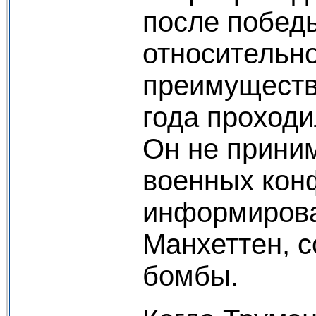
после побед
относительн
преимуществ
года проходи
Он не приним
военных кон
информирова
Манхеттен, 
бомбы.