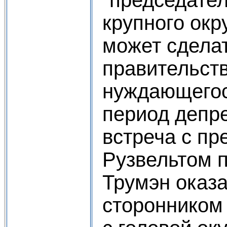
крупного окр
может сдела
правительст
нуждающегос
период депр
встреча с пр
Рузвельтом 
Трумэн оказ
сторонником 