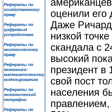
американцев
Рефераты по
хозяйственному
оценили его 
праву
Даже Ричард
Рефераты по
цифровым
низкой точке
устройствам
скандала с 
Рефераты по
экологическому
праву
высокий пока
Рефераты по
президент в 
экономико-
математическому
свой пост то
моделированию
населения бы
Рефераты по
экономической
географии
правлением, 
Рефераты по