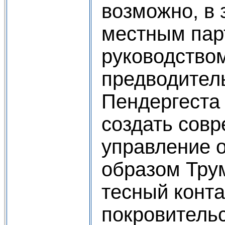
возможно, в 
местным па
руководство
предводител
Пендергеста
создать сов
управление о
образом Тру
тесный конта
покровитель