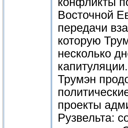
конфликты п
Восточной Е
передачи вза
которую Трум
несколько дн
капитуляции.
Трумэн прод
политически
проекты адм
Рузвельта: с