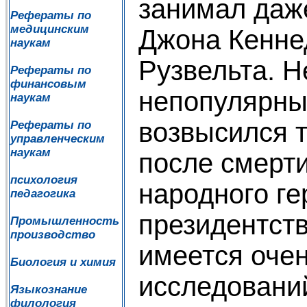
занимал даж
Рефераты по
медицинским
Джона Кенне
наукам
Рузвельта. 
Рефераты по
финансовым
непопулярны
наукам
возвысился 
Рефераты по
управленческим
наукам
после смерти
психология
народного ге
педагогика
президентст
Промышленность
производство
имеется оче
Биология и химия
исследований
Языкознание
филология