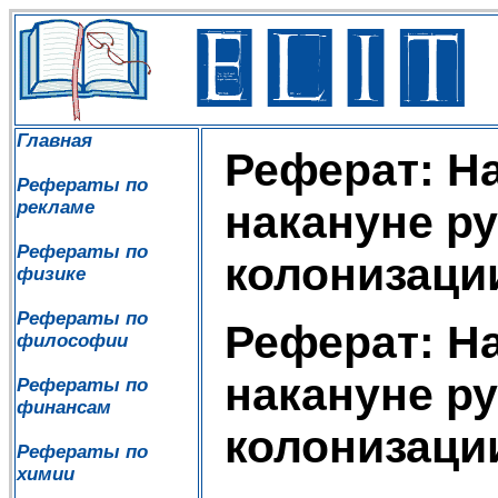
Главная
Реферат: Н
Рефераты по
рекламе
накануне р
Рефераты по
колонизаци
физике
Рефераты по
Реферат: Н
философии
накануне р
Рефераты по
финансам
колонизаци
Рефераты по
химии