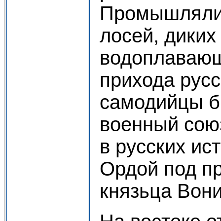
Промышляли 
лосей, диких
водоплавающ
прихода рус
самодийцы б
военный сою
в русских ис
Ордой под п
князьца Вони