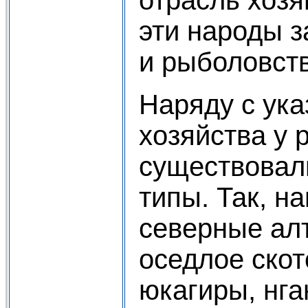
эти народы 
и рыболовст
Наряду с ук
хозяйства у 
существовал
типы. Так, н
северные ал
оседлое скот
юкагиры, нга