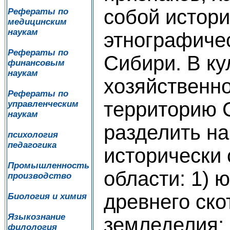
собой истори
Рефераты по
медицинским
наукам
этнографиче
Рефераты по
Сибири. В ку
финансовым
наукам
хозяйственн
Рефераты по
территорию 
управленческим
наукам
разделить н
психология
педагогика
исторически
Промышленность
области: 1) 
производство
древнего ско
Биология и химия
Языкознание
земледелия; 
филология