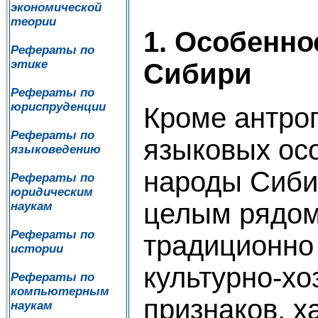
экономической
теории
1. Особенно
Рефераты по
этике
Сибири
Рефераты по
юриспруденции
Кроме антро
Рефераты по
языковых ос
языковедению
народы Сиби
Рефераты по
юридическим
целым рядом
наукам
Рефераты по
традиционно
истории
культурно-х
Рефераты по
компьютерным
признаков, 
наукам