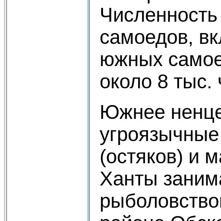
Численность
самоедов, в
южных самое
около 8 тыс. 
Южнее ненц
угроязычные
(остяков) и м
Ханты заним
рыболовством