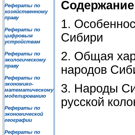
Содержание
Рефераты по
хозяйственному
праву
1. Особенно
Рефераты по
Сибири
цифровым
устройствам
2. Общая ха
Рефераты по
экологическому
народов Сиб
праву
Рефераты по
экономико-
3. Народы С
математическому
моделированию
русской кол
Рефераты по
экономической
географии
Рефераты по