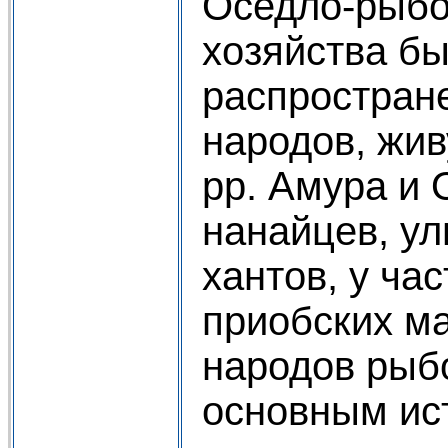
Оседло-рыбо
хозяйства б
распростран
народов, жив
рр. Амура и 
нанайцев, ул
хантов, у ча
приобских ма
народов рыб
основным ис