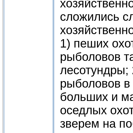
хозяйственн
сложились 
хозяйственно
1) пеших охо
рыболовов т
лесотундры; 
рыболовов в
больших и ма
оседлых охо
зверем на п