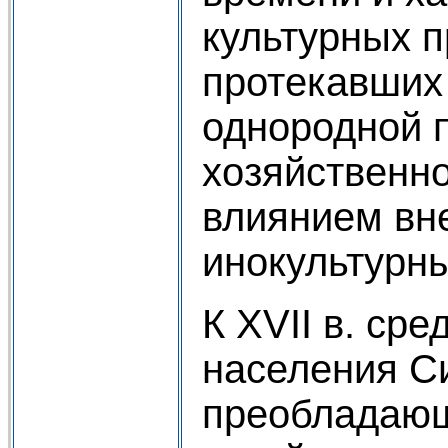
культурных п
протекавших
однородной 
хозяйственно
влиянием вн
инокультурны
К XVII в. сре
населения С
преобладаю