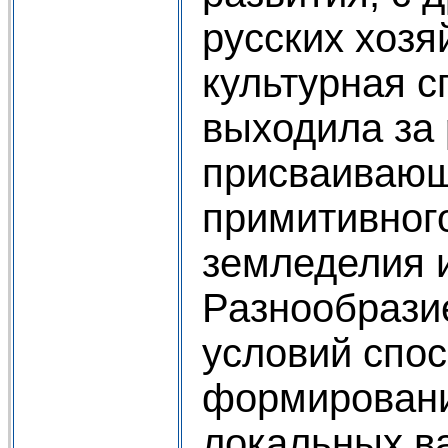
русских хозя
культурная с
выходила за
присваивающ
примитивног
земледелия и
Разнообрази
условий спо
формирован
локальных в