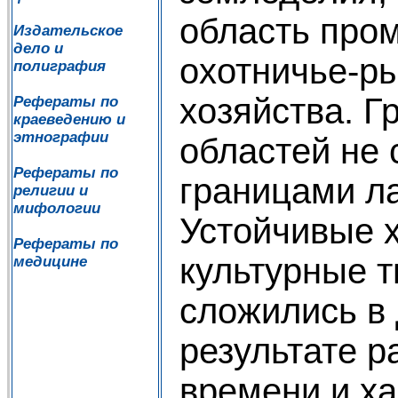
область про
Издательское
дело и
охотничье-р
полиграфия
хозяйства. Г
Рефераты по
краеведению и
этнографии
областей не 
Рефераты по
границами л
религии и
мифологии
Устойчивые 
Рефераты по
культурные 
медицине
сложились в 
результате р
времени и ха