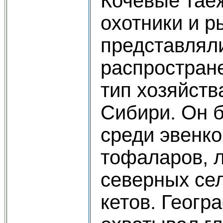
Кочевые тае
охотники и 
представлял
распростран
тип хозяйств
Сибири. Он 
среди эвенко
тофаларов, 
северных се
кетов. Геогр