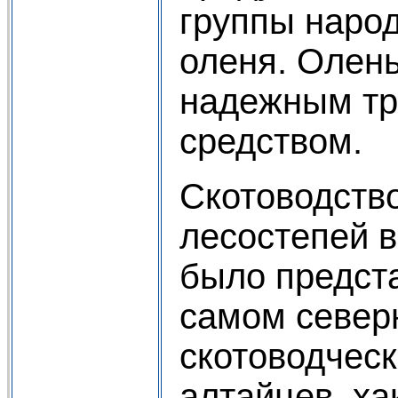
группы наро
оленя. Олень
надежным т
средством.
Скотоводство
лесостепей 
было предста
самом север
скотоводческ
алтайцев, ха