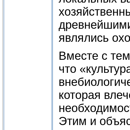
хозяйственны
древнейшими
являлись охо
Вместе с тем
что «культур
внебиологич
которая влеч
необходимос
Этим и объяс