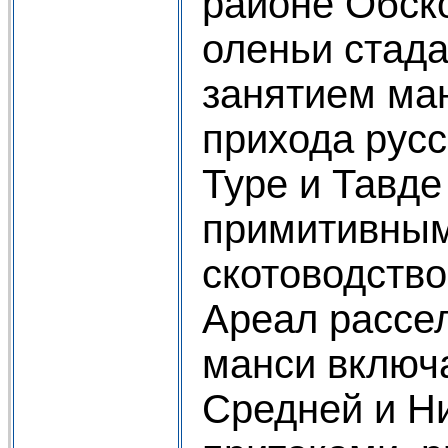
районе Обск
оленьи стад
занятием ман
прихода русс
Туре и Тавде
примитивным
скотоводство
Ареал рассел
манси включ
Средней и Н