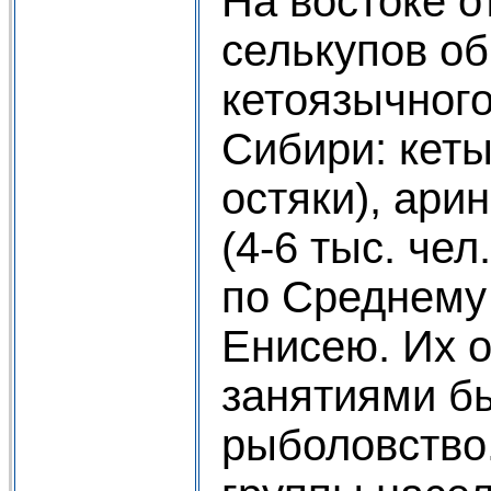
На востоке о
селькупов о
кетоязычног
Сибири: кеты
остяки), ари
(4-6 тыс. че
по Среднему
Енисею. Их 
занятиями бы
рыболовство