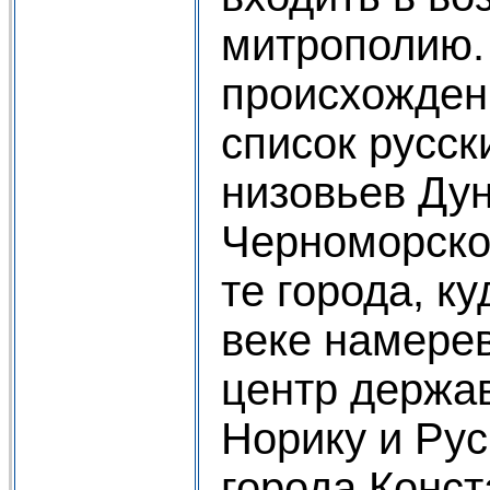
митрополию.
происхожден
список русск
низовьев Дун
Черноморско
те города, к
веке намере
центр держа
Норику и Рус
города Конст