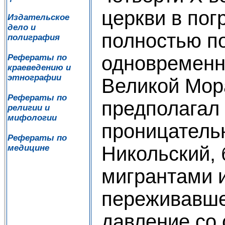
церкви в по
Издательское
дело и
полностью п
полиграфия
одновременн
Рефераты по
краеведению и
этнографии
Великой Мора
Рефераты по
предполагал
религии и
мифологии
проницатель
Рефераты по
Никольский,
медицине
мигрантами 
переживавш
давление со