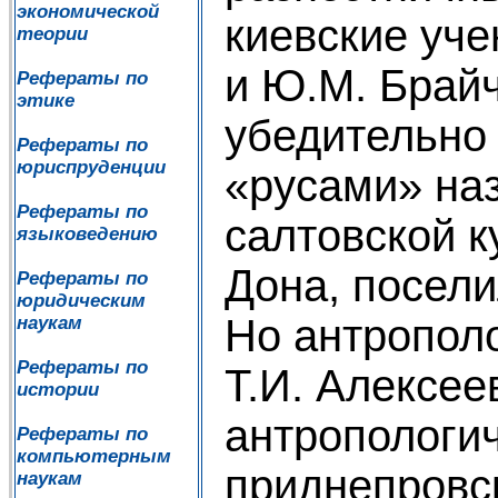
экономической
киевские уче
теории
и Ю.М. Брайч
Рефераты по
этике
убедительно 
Рефераты по
юриспруденции
«русами» на
Рефераты по
салтовской к
языковедению
Дона, посели
Рефераты по
юридическим
Но антрополо
наукам
Рефераты по
Т.И. Алексее
истории
антропологич
Рефераты по
компьютерным
приднепровск
наукам