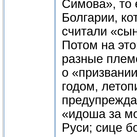
Симова», то 
Болгарии, ко
считали «сы
Потом на эт
разные плем
о «призвании
годом, летоп
предупреждае
«идоша за мо
Руси; сице б