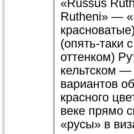
«Russus Ruth
Rutheni» — 
красноватые
(опять-таки 
оттенком) Ру
кельтском — 
вариантов о
красного цве
веке прямо 
«русы» в ви