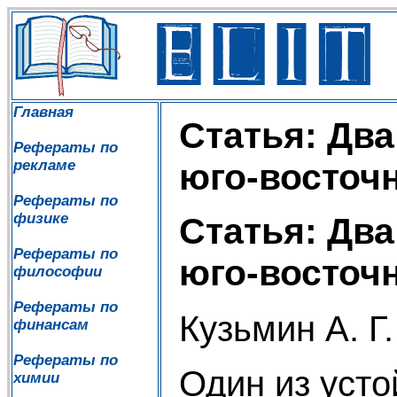
Главная
Статья: Два
Рефераты по
рекламе
юго-восточ
Рефераты по
физике
Статья: Два
Рефераты по
юго-восточ
философии
Рефераты по
Кузьмин А. Г.
финансам
Рефераты по
Один из уст
химии