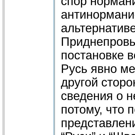
спор норман
антинорманис
альтернатив
Приднепровье
постановке 
Русь явно ме
другой сторо
сведения о н
потому, что 
представлен