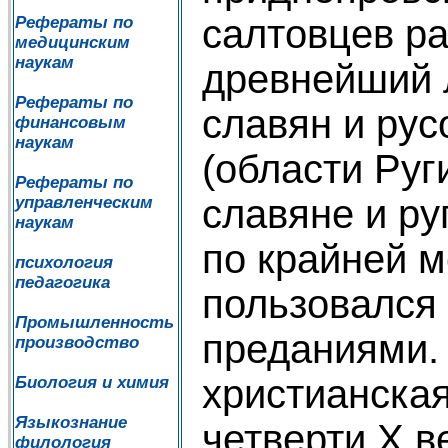
салтовцев ра
Рефераты по
медицинским
наукам
древнейший 
Рефераты по
славян и рус
финансовым
наукам
(области Руг
Рефераты по
славяне и ру
управленческим
наукам
по крайней ме
психология
педагогика
пользовался
Промышленность
преданиями.
производство
христианска
Биология и химия
Языкознание
четверти Х в
филология