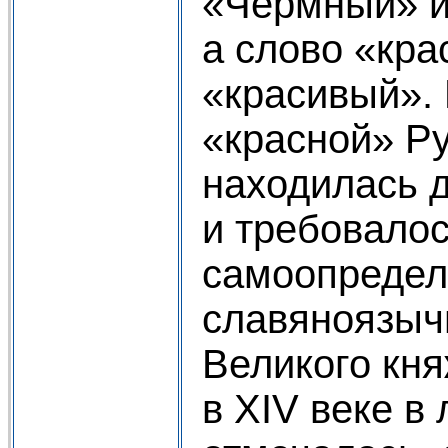
«Чермный» и
а слово «кра
«красивый». 
«красной» Р
находилась 
и требовалос
самоопредел
славяноязыч
Великого кня
в XIV веке в