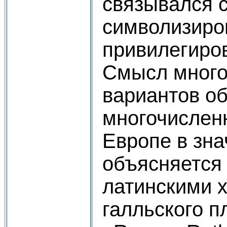
связывался 
символизиро
привилегиро
Смысл мног
вариантов об
многочислен
Европе в зн
объясняется
латинскими 
галльского п