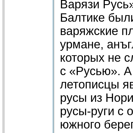
Варязи Русь»
Балтике были
варяжские п
урмане, анъг
которых не 
с «Русью». А
летописцы яв
русы из Нори
русы-руги с 
южного бере