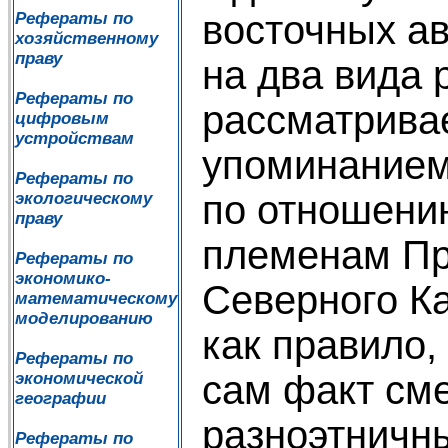
восточных а
Рефераты по
хозяйственному
праву
на два вида
Рефераты по
рассматривае
цифровым
устройствам
упоминанием
Рефераты по
по отношени
экологическому
праву
племенам Пр
Рефераты по
экономико-
Северного Ка
математическому
моделированию
как правило,
Рефераты по
сам факт см
экономической
географии
разноэтничны
Рефераты по