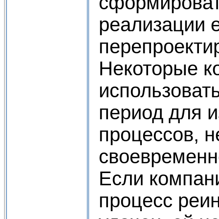
сформироват
реализации 
перепроекти
Некоторые к
использоват
период для 
процессов, н
своевременн
Если компани
процесс реи