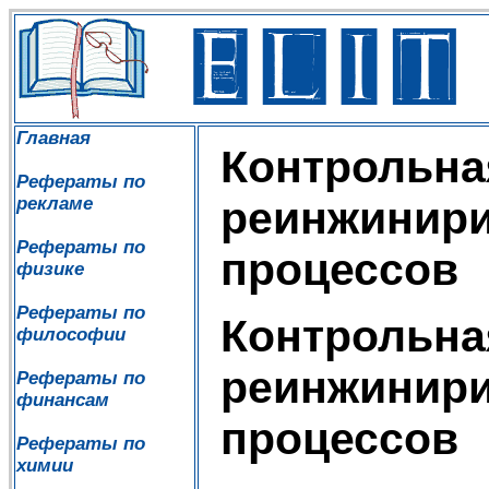
Главная
Контрольна
Рефераты по
рекламе
реинжинири
Рефераты по
процессов
физике
Рефераты по
Контрольна
философии
реинжинири
Рефераты по
финансам
процессов
Рефераты по
химии