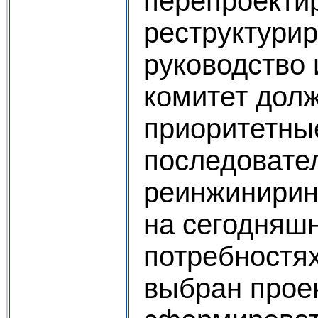
перепроекти
реструктури
руководство
комитет дол
приоритетны
последовате
реинжинирин
на сегодняш
потребностях
выбран проек