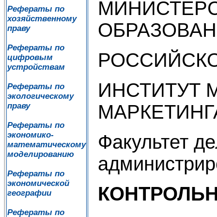
МИНИСТЕР
Рефераты по
хозяйственному
ОБРАЗОВАН
праву
Рефераты по
РОССИЙСКО
цифровым
устройствам
ИНСТИТУТ 
Рефераты по
экологическому
МАРКЕТИНГ
праву
Рефераты по
экономико-
Факультет де
математическому
моделированию
администрир
Рефераты по
экономической
КОНТРОЛЬН
географии
Рефераты по