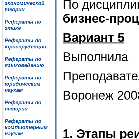
По дисципли
экономической
теории
бизнес-про
Рефераты по
этике
Вариант 5
Рефераты по
юриспруденции
Выполнила
Рефераты по
языковедению
Преподавате
Рефераты по
юридическим
наукам
Воронеж 200
Рефераты по
истории
Рефераты по
компьютерным
1. Этапы ре
наукам