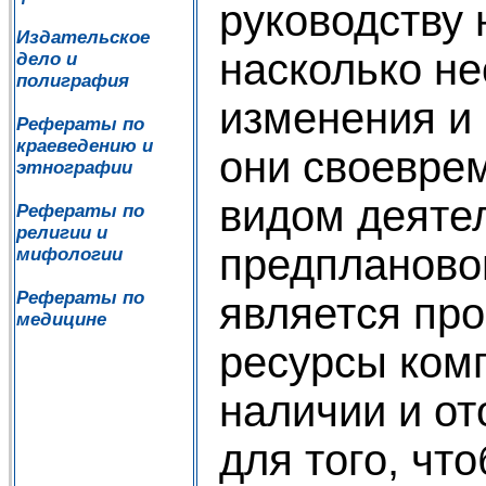
руководству 
Издательское
насколько н
дело и
полиграфия
изменения и 
Рефераты по
краеведению и
они своевре
этнографии
видом деяте
Рефераты по
религии и
предпланово
мифологии
Рефераты по
является про
медицине
ресурсы ком
наличии и от
для того, чт