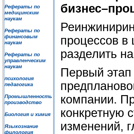
бизнес–про
Рефераты по
медицинским
наукам
Реинжинирин
Рефераты по
процессов в
финансовым
наукам
разделить на
Рефераты по
управленческим
наукам
Первый этап
психология
предпланово
педагогика
компании. П
Промышленность
производство
конкретную 
Биология и химия
изменений, 
Языкознание
филология