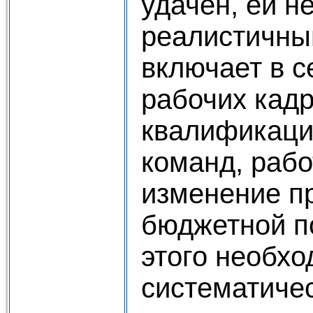
удачен, ей н
реалистичны
включает в с
рабочих кад
квалификаци
команд, рабо
изменение п
бюджетной п
этого необх
систематичес