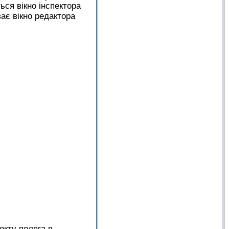
ться вікно інспектора
ває вікно редактора
екту поляга в