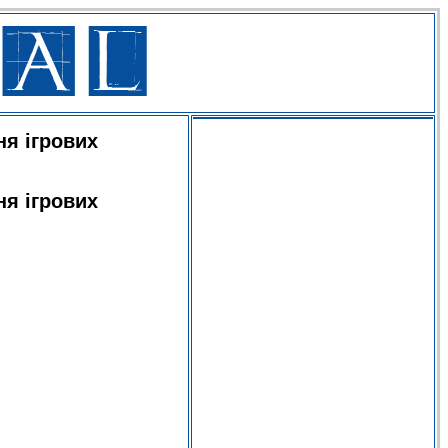
я ігрових
я ігрових