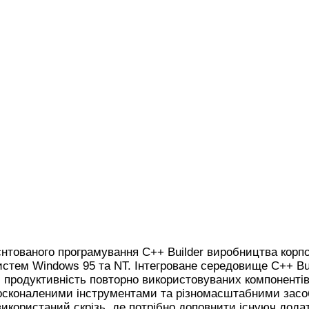
єнтованого програмування C++ Builder виробництва корпо
стем Windows 95 та NT. Інтегроване середовище C++ Bu
, продуктивність повторно використовуваних компонентів
осконаленими інструментами та різномасштабними засо
використаний скрізь, де потрібно доповнити існуюч дод