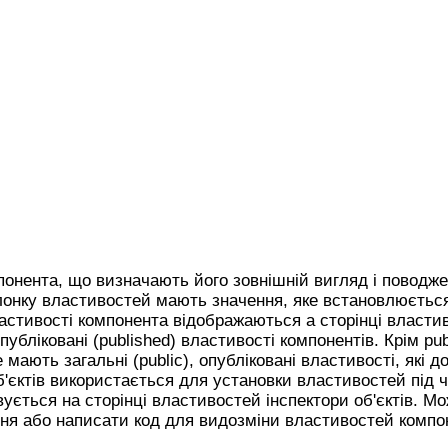
онента, що визначають його зовнішній вигляд і поводже
лонку властивостей мають значення, яке встановлюєтьс
астивості компонента відображаються а сторінці властив
опубліковані (published) властивості компонентів. Крім pu
ають загальні (public), опубліковані властивості, які до
б'єктів використається для установки властивостей під 
ється на сторінці властивостей інспектори об'єктів. М
ння або написати код для видозміни властивостей компо