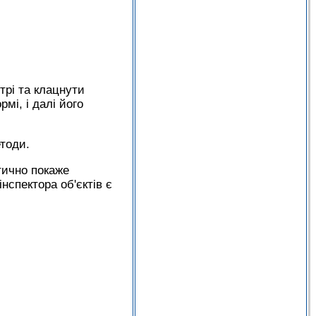
рі та клацнути
мі, і далі його
етоди.
тично покаже
інспектора об'єктів є