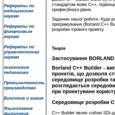
стандартом мови C++, підвищи
Рефераты по
професійного рівня.
медицинским
наукам
Задачею нашої роботи, буде ро
програмування (Borland C++ Bui
Рефераты по
розробки ігрового проекту.
финансовым
наукам
Рефераты по
Теорія
управленческим
наукам
Застосування BORLAND 
Borland C++ Builder - в
психология
педагогика
проектів, що дозволя с
середовище розробки та 
Промышленность
розглядається середови
производство
при проектуванн корист
Биология и химия
Середовище розробки C+
Языкознание
C++ Builder являє собою SDI-д
филология