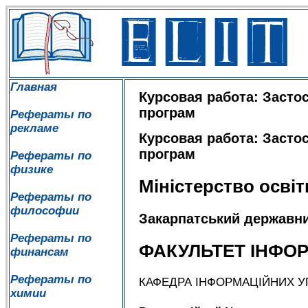
Главная
Курсовая работа: Засто
програм
Рефераты по
рекламе
Курсовая работа: Засто
програм
Рефераты по
физике
Міністерство освіт
Рефераты по
философии
Закарпатський державни
Рефераты по
ФАКУЛЬТЕТ ІНФО
финансам
Рефераты по
КАФЕДРА ІНФОРМАЦІЙНИХ У
химии