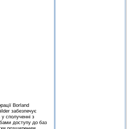
рації Borland
ilder забезпечує
 у сполученні з
бами доступу до баз
атки розширеним