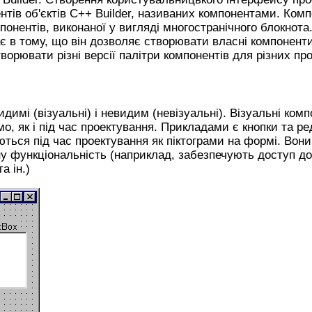
нтів об'єктів C++ Builder, називаних компонентами. Комп
понентів, виконаної у вигляді многостранічного блокнот
ає в тому, що він дозволяє створювати власні компонент
ворювати різні версії палітри компонентів для різних про
димі (візуальні) і невидим (невізуальні). Візуальні ком
мо, як і під час проектування. Прикладами є кнопки та р
ться під час проектування як піктограми на формі. Вони 
у функціональність (наприклад, забезпечують доступ д
а ін.)