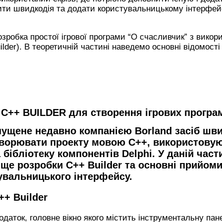
ти швидкодія та додати користувальницькому інтерфейс
зробка простої ігрової програми “О счасливчик” з вико
lder). В теоретичній частині наведемо основні відомост
C++ BUILDER для створення ігрових програ
ипущене недавно компанією Borland засіб шв
творювати проекту мовою C++, використову
бібліотеку компонентів Delphi. У даній част
ще розробки C++ Builder та основні прийоми
увальницького інтерфейсу.
+ Builder
одаток, головне вікно якого містить інструментальну па