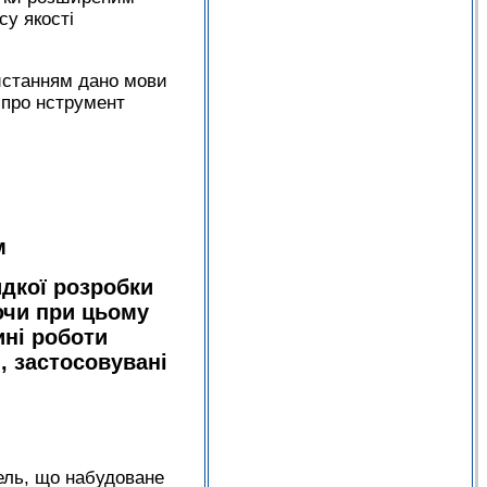
у якості
ристанням дано мови
і про нструмент
м
идкої розробки
ючи при цьому
ині роботи
, застосовувані
нель, що набудоване