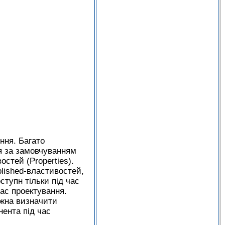
ння. Багато
я за замовчуванням
остей (Properties).
blished-властивостей,
ступн тільки під час
час проектування.
ожна визначити
нента під час