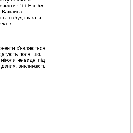
оненти C++ Builder
а. Важлива
и та набудовувати
ектів.
поненти з'являються
едагують поля, що.
ніколи не видні під
о даних, викликають