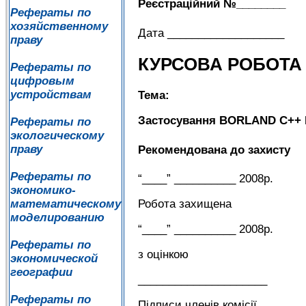
Реєстраційний №________
Рефераты по
хозяйственному
Дата ___________________
праву
КУРСОВА РОБОТА
Рефераты по
цифровым
устройствам
Тема:
Застосування BORLAND C++ B
Рефераты по
экологическому
праву
Рекомендована до захисту
Рефераты по
“____” __________ 2008р.
экономико-
математическому
Робота захищена
моделированию
“____” __________ 2008р.
Рефераты по
з оцінкою
экономической
географии
_____________________
Рефераты по
Підписи членів комісії