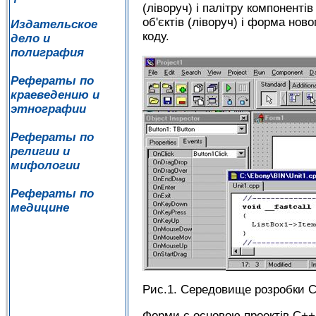
(ліворуч) і палітру компонентів
об'єктів (ліворуч) і форма нов
Издательское
коду.
дело и
полиграфия
Рефераты по
краеведению и
этнографии
Рефераты по
религии и
мифологии
Рефераты по
медицине
Рис.1. Середовище розробки C
Форми є основою проектів C++ 