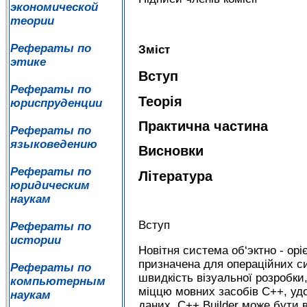
экономической
теории
Рефераты по
Зміст
этике
Вступ
Рефераты по
Теорія
юриспруденции
Практична частина
Рефераты по
языковедению
Висновки
Рефераты по
Література
юридическим
наукам
Вступ
Рефераты по
истории
Новітня система об‘эктно - орі
призначена для операційних си
Рефераты по
швидкість візуальної розробки
компьютерным
міццю мовних засобів C++, уд
наукам
даних. C++ Builder може бути 