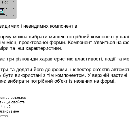
 видимих і невидимих компонентів
орму можна вибрати мишею потрібний компонент у паліт
ім місці проектованої форми. Компонент з'явиться на фор
іри та інш характеристики.
є три різновиди характеристик: властивості, події та м
три та додати його до форми, інспектор об'єктів автома
ь бути використані з тім компонентом. У верхній частині 
яє вибирати потрібний об'єкт із наявних на формі.