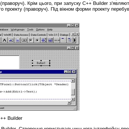
 (праворуч). Крім цього, при запуску C++ Builder з'являю
ого проекту (праворуч). Під вікном форми проекту перебу
++ Builder
Builder. Створення користувальницького інтерфейсу про