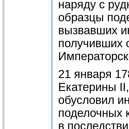
наряду с ру
образцы под
вызвавших и
получивших 
Императорск
21 января 17
Екатерины II
обусловил и
поделочных 
в последстви