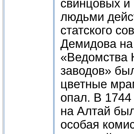
свинцовых и
людьми дейс
статского со
Демидова на
«Ведомства 
заводов» бы
цветные мра
опал. В 1744
на Алтай бы
особая коми