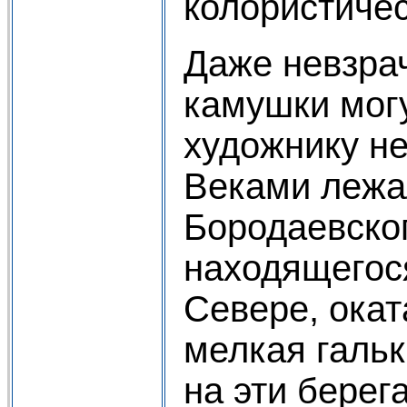
колористиче
Даже невзра
камушки мог
художнику н
Веками лежа
Бородаевског
находящегос
Севере, ока
мелкая гальк
на эти берег