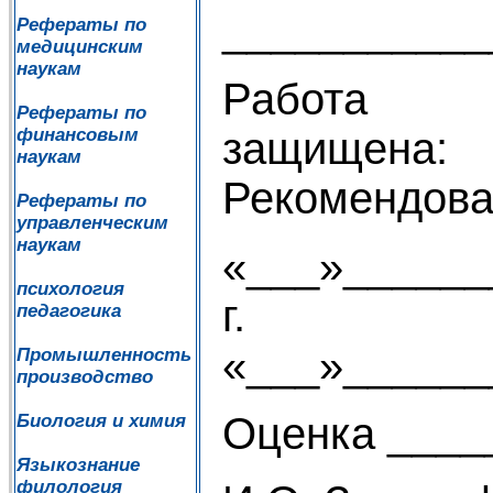
___________
Рефераты по
медицинским
наукам
Работа
Рефераты по
защи
финансовым
наукам
Рекомендова
Рефераты по
управленческим
наукам
«___»______
психология
г
педагогика
«___»_______
Промышленность
производство
Оценка ____
Биология и химия
Языкознание
филология