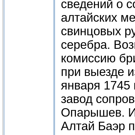
сведений о 
алтайских м
свинцовых ру
серебра. Воз
комиссию бр
при выезде и
января 1745 
завод сопро
Опарышев. И
Алтай Баэр п