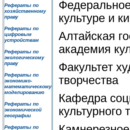
Федеральное
Рефераты по
хозяйственному
культуре и 
праву
Рефераты по
Алтайская г
цифровым
устройствам
академия кул
Рефераты по
экологическому
Факультет х
праву
Рефераты по
творчества
экономико-
математическому
моделированию
Кафедра соц
Рефераты по
культурного 
экономической
географии
Камнерезное 
Рефераты по