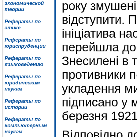
року змушені
экономической
теории
відступити. 
Рефераты по
этике
ініціатива на
Рефераты по
перейшла до 
юриспруденции
Знесилені в 
Рефераты по
языковедению
противники п
Рефераты по
юридическим
укладення ми
наукам
підписано у м
Рефераты по
истории
березня 1921
Рефераты по
компьютерным
Відповідно д
наукам