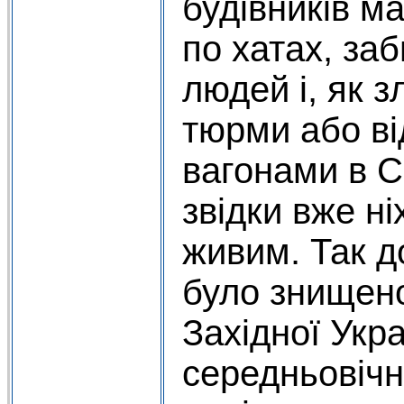
будівників м
по хатах, за
людей і, як з
тюрми або в
вагонами в С
звідки вже ні
живим. Так до
було знищен
Західної Укра
середньовічн