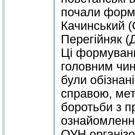
почали форм
Качинський (
Перегійняк (
Ці формуван
головним чино
були обізнані
справою, ме
боротьби з п
ознайомленн
ОУН організо