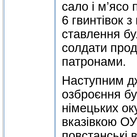
сало і м’ясо
6 гвинтівок з
ставлення бу
солдати прод
патронами.
Наступним д
озброєння бу
німецьких ок
вказівкою О
повстанські в