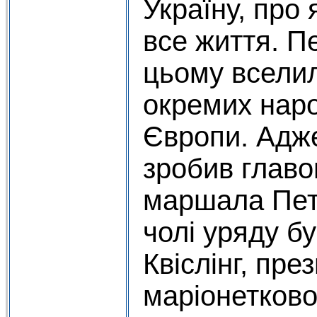
Україну, про 
все життя. П
цьому вселил
окремих наро
Європи. Адже
зробив главо
маршала Пете
чолі уряду б
Квіслінг, пр
маріонетково