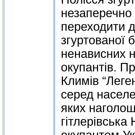
незаперечно 
переходити д
згуртованої 
ненависних 
окупантів. П
Климів “Леге
серед населе
яких наголош
гітлерівська
окупантом Ук