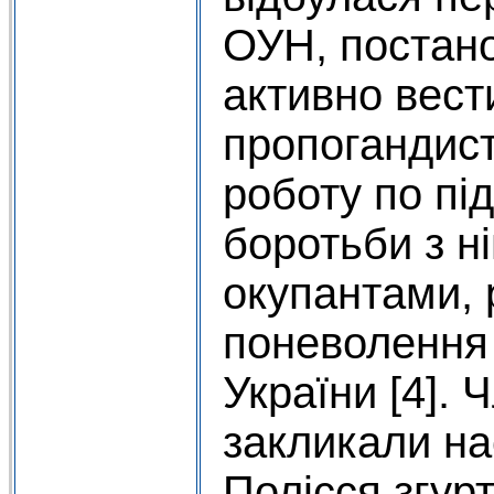
ОУН, постано
активно вест
пропогандис
роботу по під
боротьби з н
окупантами, 
поневолення 
України [4].
закликали на
Полісся згур