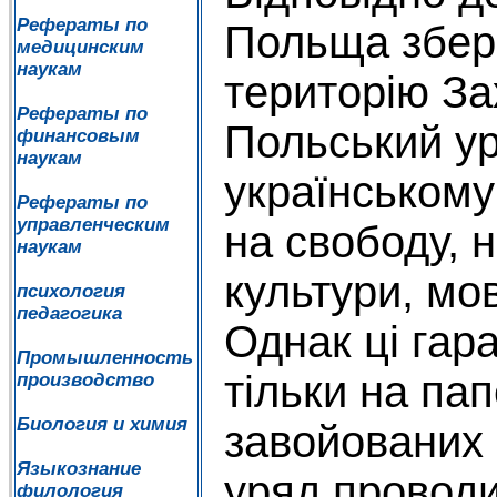
Рефераты по
Польща збер
медицинским
наукам
територію За
Рефераты по
Польський ур
финансовым
наукам
українськом
Рефераты по
управленческим
на свободу, 
наукам
культури, мов
психология
педагогика
Однак ці гар
Промышленность
тільки на пап
производство
Биология и химия
завойованих 
Языкознание
уряд провод
филология