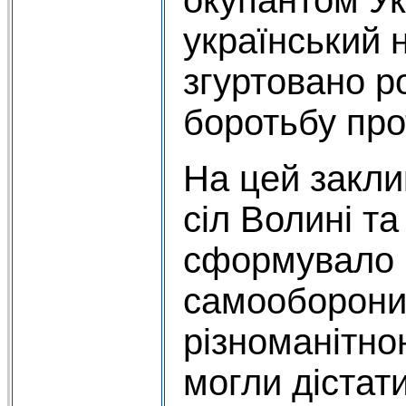
український 
згуртовано р
боротьбу прот
На цей закли
сіл Волині та
сформувало 
самооборони
різноманітно
могли дістат