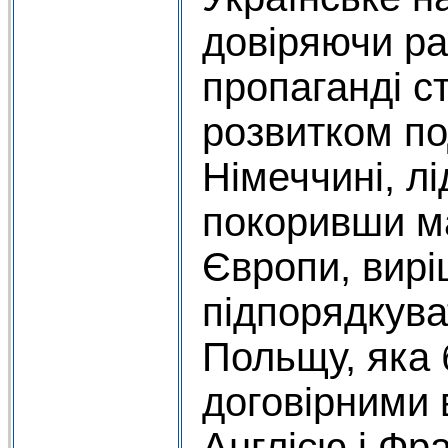
довіряючи ра
пропаганді с
розвитком по
Німеччині, лі
покоривши ма
Європи, вир
підпорядкуват
Польщу, яка 
договірними 
Англією і Фр