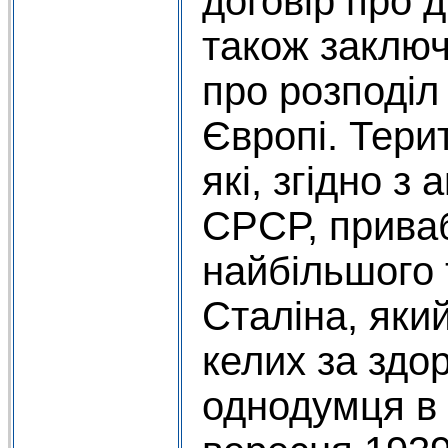
договір про д
також заключ
про розподіл
Європі. Тери
які, згідно з
СРСР, прива
найбільшого 
Сталіна, який
келих за здор
однодумця в Б