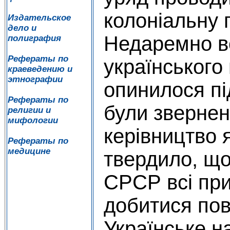
колоніальну п
Издательское
дело и
Недаремно в
полиграфия
Рефераты по
українського
краеведению и
этнографии
опинилося пі
Рефераты по
були звернен
религии и
мифологии
керівництво 
Рефераты по
медицине
твердило, що
СРСР всі при
добитися пов
Українське н