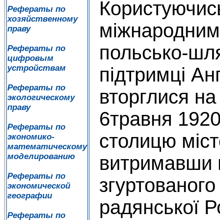
Користуючис
Рефераты по
хозяйственному
міжнародним
праву
польсько-шля
Рефераты по
цифровым
устройствам
підтримці Ан
Рефераты по
вторглися на
экологическому
праву
6травня 1920
Рефераты по
столицю міст
экономико-
математическому
моделированию
витримавши 
Рефераты по
згуртованого
экономической
географии
радянської Ро
Рефераты по