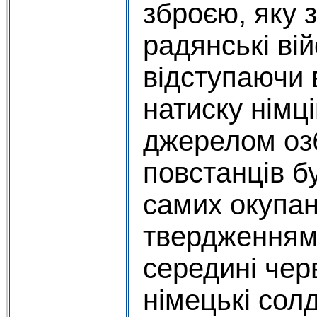
зброєю, яку
радянські ві
відступаючи 
натиску німц
джерелом оз
повстанців бу
самих окупан
твердженням 
середині чер
німецькі солд