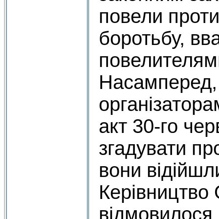
повели проти
боротьбу, вв
повелителями
Насамперед,
організатора
акт 30-го чер
згадувати пр
вони відійшли
Керівництво
відмовилося 