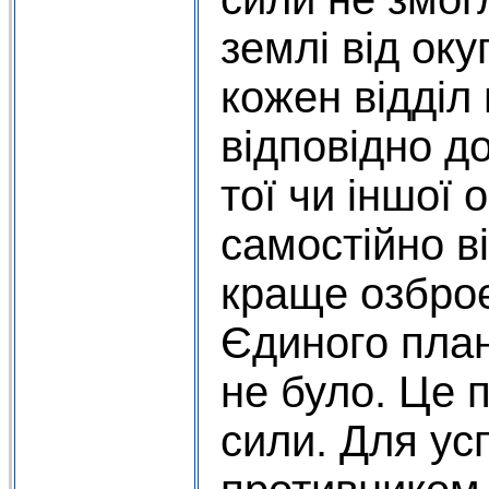
землі від оку
кожен відділ 
відповідно д
тої чи іншої 
самостійно в
краще озбро
Єдиного план
не було. Це 
сили. Для ус