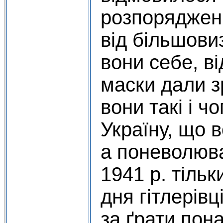
розпорядженн
від більшови
вони себе, ві
маски дали з
вони такі і ч
Україну, що 
а поневолюва
1941 р. тіль
дня гітлерівц
за ґрати пона