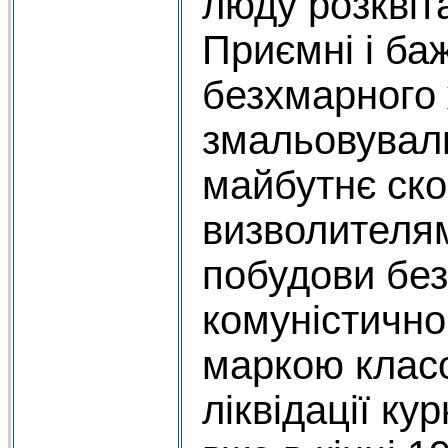
люду розквіт
Приємні і ба
безхмарного 
змальовували
майбутнє ско
визволителя
побудови без
комуністично
маркою клас
ліквідації ку