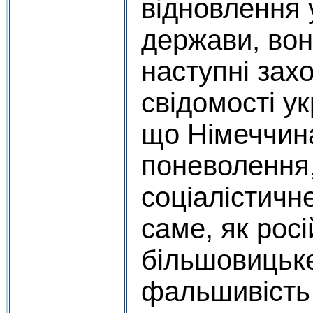
відновлення 
держави, вон
наступні зах
свідомості ук
що Німеччина
поневолення,
соціалістичн
саме, як росі
більшовицьке
фальшивість 