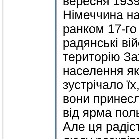
вересня 193
Німеччина на
ранком 17-го
радянські ві
територію За
населення яко
зустрічало ї
вони принесл
від ярма пол
Але ця радіс