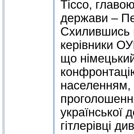
Тіссо, главо
держави – П
Схилившись 
керівники ОУ
що німецький
конфронтацію
населенням, 
проголошенн
української 
гітлерівці ди