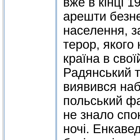
вже в кінці 1
арешти безн
населення, з
терор, якого
країна в своїй
Радянський т
виявився наб
польський ф
не знало спок
ночі. Енкаве