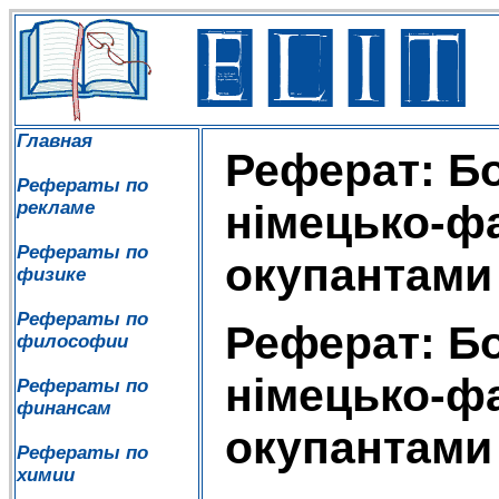
Главная
Реферат: Б
Рефераты по
рекламе
німецько-ф
Рефераты по
окупантами 
физике
Рефераты по
Реферат: Б
философии
німецько-ф
Рефераты по
финансам
окупантами 
Рефераты по
химии