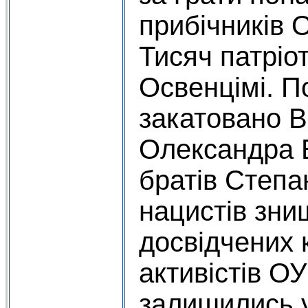
прибічників 
Тисяч патріо
Освенцімі. П
закатовано В
Олександра Б
братів Степа
нацистів зн
досвідчених к
активістів ОУ
залишились 