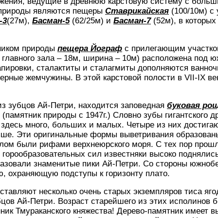
жения, ведущие в древнюю карстовую систему с больш
 природы являются пещеры
Ставрикайская
(100/10м) с
-3
(27м),
Басман-5
(62/25м) и
Басман-7
(52м), в которы
тником природы
пещера Йограф
с прилегающим участко
главного зала – 18м, ширина – 10м) расположена под 
пировки, сталактиты и сталагмиты дополняются ванночк
рные жемчужины. В этой карстовой полости в VII-IХ ве
из зубцов Ай-Петри, находится заповедная
буковая ро
 (памятник природы с 1947г.) Словно зубы гигантского 
 здесь много, больших и малых. Четыре из них достига
ьше. Эти оригинальные формы выветривания образован
шлом были рифами верхнеюрского моря. С тех пор прош
 горообразовательных сил известняки высоко поднялис
разовали знаменитые пики Ай-Петри. Со стороны южноб
, охраняющую подступы к горизонту плато.
тавляют несколько очень старых экземпляров тиса яго
бцов Ай-Петри. Возраст старейшего из этих исполинов б
ник Тмураканского княжества! Дерево-памятник имеет в