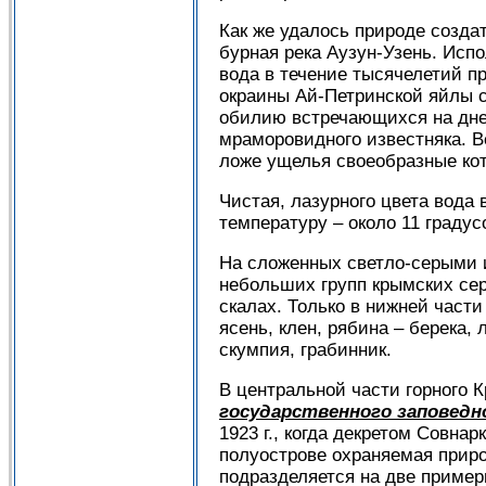
Как же удалось природе создат
бурная река Аузун-Узень. Исп
вода в течение тысячелетий п
окраины Ай-Петринской яйлы с
обилию встречающихся на дне 
мраморовидного известняка. 
ложе ущелья своеобразные кот
Чистая, лазурного цвета вода 
температуру – около 11 градус
На сложенных светло-серыми и
небольших групп крымских се
скалах. Только в нижней части
ясень, клен, рябина – берека,
скумпия, грабинник.
В центральной части горного 
государственного заповедн
1923 г., когда декретом Совн
полуострове охраняемая приро
подразделяется на две пример