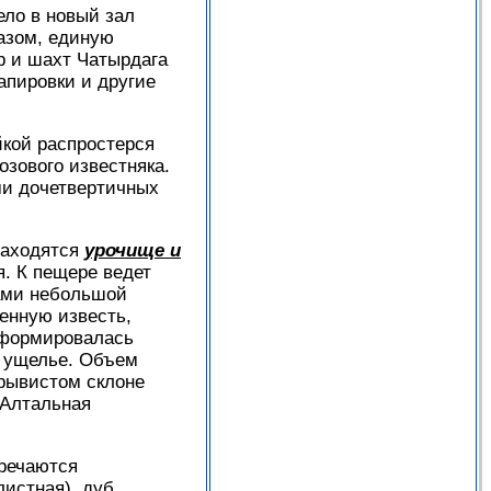
ло в новый зал
разом, единую
р и шахт Чатырдага
апировки и другие
йкой распростерся
зового известняка.
ми дочетвертичных
 находятся
урочище и
я. К пещере ведет
дами небольшой
ренную известь,
 сформировалась
т ущелье. Объем
брывистом склоне
 Алтальная
тречаются
листная), дуб,