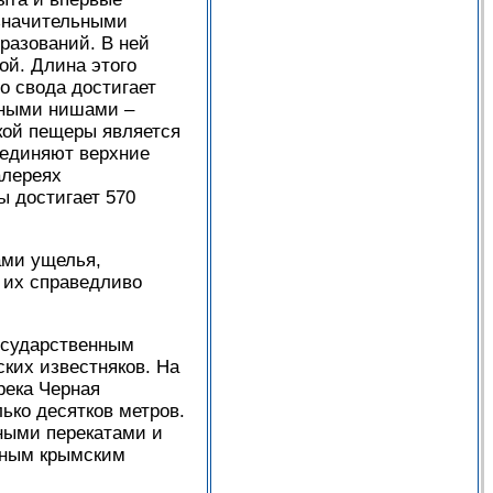
 значительными
разований. В ней
ой. Длина этого
го свода достигает
ьными нишами –
кой пещеры является
оединяют верхние
алереях
ы достигает 570
ами ущелья,
о их справедливо
государственным
ских известняков. На
река Черная
ько десятков метров.
ными перекатами и
рным крымским