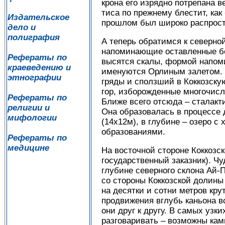
крона его изрядно потрепана 
тиса по прежнему блестит, ка
Издательское
прошлом был широко распрост
дело и
полиграфия
А теперь обратимся к северно
напоминающие оставленные без
Рефераты по
высятся скалы, формой напом
краеведению и
именуются Орлиным залетом. 
этнографии
гряды и сползший в Коккозску
гор, изборожденные многочисл
Рефераты по
Ближе всего отсюда – сталак
религии и
Она образовалась в процессе
мифологии
(14х12м), в глубине – озеро 
образованиями.
Рефераты по
медицине
На восточной стороне Коккозс
государственный заказник). Ч
глубине северного склона Ай-П
со стороны Коккозской долины
на десятки и сотни метров кр
продвижения вглубь каньона в
они друг к другу. В самых узк
разговаривать – возможны кам