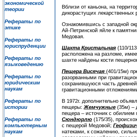
экономической
Вблизи от каньона, на террито
теории
дикорастущих лекарственных 
Рефераты по
Ознакомившись с западной окр
этике
Ай-Петринской яйле к памятни
Медовая.
Рефераты по
юриспруденции
Шахта Кристальная
(110/113
расположена на разломе, имее
Рефераты по
шахте найдены кости пещерног
языковедению
Пещера Висячая
(401/15м) п
Рефераты по
разорванными при гравитацион
юридическим
сохранившуюся часть древней 
наукам
гравитационными отложениям
В 1972г. дополнительно объя
Рефераты по
пещеры:
Жемчужные
(35м) – 
истории
пещера – источник с обилие
Сюндюрлю
(175/35), происхо
Рефераты по
с пещерой Медовой;
Геофизи
компьютерным
натеками, к сожалению, силь
наукам