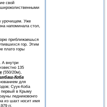
ие свой
и широколиственными
ым урочищем. Уже
она напоминала стол,
 морю приближаешься
тупившихся гор. Этим
ее плато горы
. А внутри
известно 135
я
(550/20м),
инбаш-Коба
снованием для
одов; Суук-Коба
н первый в Крыму
 фауны ледниковонго
на из шахт носит имя
979 гг.