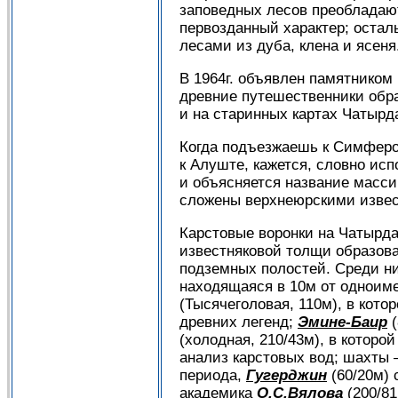
заповедных лесов преобладаю
первозданный характер; оста
лесами из дуба, клена и ясеня
В 1964г. объявлен памятником
древние путешественники обр
и на старинных картах Чатырда
Когда подъезжаешь к Симферо
к Алуште, кажется, словно ис
и объясняется название массив
сложены верхнеюрскими извес
Карстовые воронки на Чатырда
известняковой толщи образова
подземных полостей. Среди н
находящаяся в 10м от одноиме
(Тысячеголовая, 110м), в кот
древних легенд;
Эмине-Баир
(
(холодная, 210/43м), в которо
анализ карстовых вод; шахты
периода,
Гугерджин
(60/20м) 
академика
О.С.Вялова
(200/81