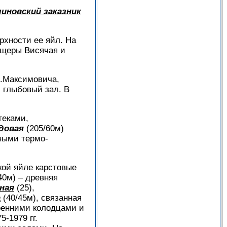
иновский заказник
рхности ее яйл. На
пещеры Висячая и
А.Максимовича,
 глыбовый зал. В
теками,
довая
(205/60м)
ными термо-
кой яйле карстовые
40м) – древняя
ная
(25),
а
(40/45м), связанная
тренними колодцами и
5-1979 гг.