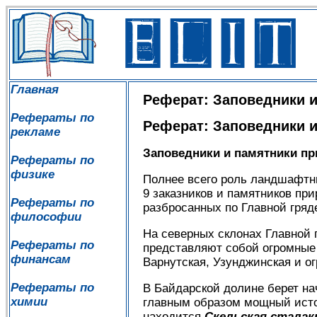
Главная
Реферат: Заповедники 
Рефераты по
Реферат: Заповедники 
рекламе
Заповедники и памятники п
Рефераты по
физике
Полнее всего роль ландшафтн
9 заказников и памятников пр
Рефераты по
разбросанных по Главной гряд
философии
На северных склонах Главной 
Рефераты по
представляют собой огромные 
финансам
Варнутская, Узунджинская и о
Рефераты по
В Байдарской долине берет на
химии
главным образом мощный исто
находится
Скельская стала