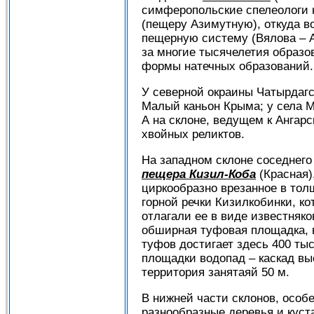
симферопольские спелеологи 
(пещеру Азимутную), откуда в
пещерную систему (Вялова – 
за многие тысячелетия образо
формы натечных образований.
У северной окраины Чатырдагск
Малый каньон Крыма; у села М
А на склоне, ведущем к Ангар
хвойных реликтов.
На западном склоне соседнего 
пещера Кизил-Коба
(Красная)
циркообразно врезанное в то
горной речки Кизилкобинки, ко
отлагали ее в виде известняк
обширная туфовая площадка, в
туфов достигает здесь 400 ты
площадки водопад – каскад в
территория занятаяй 50 м.
В нижней части склонов, особ
разнообразные деревья и куста