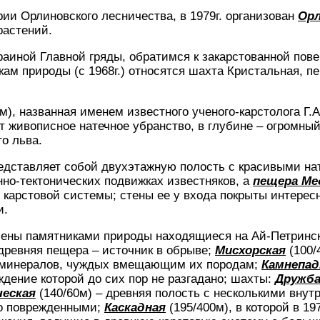
рии Орлиновского лесничества, в 1979г. организован
Орл
растений.
аиной Главной гряды, обратимся к закарстованной пове
кам природы (с 1968г.) относятся шахта Кристальная, 
м), названная именем известного ученого-карстолога Г.
т живописное натечное убранство, в глубине – огромный
о льва.
редставляет собой двухэтажную полость с красивыми на
но-тектонических подвижках известняков, а
пещера Ме
карстовой системы; стены ее у входа покрыты интерес
и.
влены памятниками природы находящиеся на Ай-Петринс
древняя пещера – источник в обрыве;
Мисхорская
(100/
м минералов, чуждых вмещающим их породам;
Камнепад
ждение которой до сих пор не разгадано; шахты:
Дружб
ческая
(140/60м) – древняя полость с несколькими вну
но поврежденными;
Каскадная
(195/400м), в которой в 197