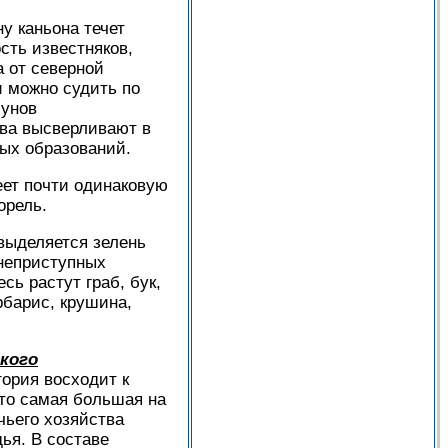
у каньона течет
сть известняков,
 от северной
и можно судить по
лунов
ва высверливают в
ных образований.
меет почти одинаковую
орель.
выделяется зелень
 неприступных
сь растут граб, бук,
рбарис, крушина,
кого
тория восходит к
это самая большая на
чьего хозяйства
ья. В составе