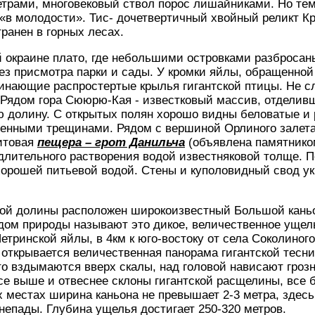
ветрами, многовековый ствол порос лишайниками. Но те
к «в молодости». Тис- дочетвертичный хвойный реликт К
ранен в горных лесах.
й окраине плато, где небольшими островками разбросан
 присмотра парки и сады. У кромки яйлы, обращенной 
инающие распростертые крылья гигантской птицы. Не с
Рядом гора Сююрю-Кая - известковый массив, отделив
ю долину. С открытых полян хорошо видны беловатые и
енными трещинами. Рядом с вершиной Орлиного залета 
титовая
пещера – грот Данильча
(объявлена памятником
 длительного растворения водой известняковой толще.
с хорошей питьевой водой. Стены и куполовидный свод 
кой долины расположен широкоизвестный Большой каньо
удом природы называют это дикое, величественное ущел
етринской яйлы, в 4км к юго-востоку от села Соколиного
 открывается величественная панорама гигантской тесни
уто вздымаются вверх скалы, над головой нависают гроз
се выше и отвеснее склоны гигантской расщелины, все
их местах ширина каньона не превышает 2-3 метра, здес
непады. Глубина ущелья достигает 250-320 метров.