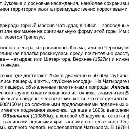
т буковые и сосновые насаждения, наиболее сохранивш
льная территория занята преимущественно порослевым
.
 природы горный массив Чатырдаг, в 1980г. – заповедн
атили внимание на оригинальную форму этой горы. Им 
г зовется Трапезус.
полю с севера, из равнинного Крыма, или по Черному
полинская палатка раскинулась среди почтительно расс
а – Чатырдаг, или Шатер-гора. Верхнее (1527м) и нижн
тняками.
ге кое-где достигают 250м в диаметре и 50-60м глубины
лись пещеры, шахты, глубокие колодцы. На Чатырдаге 
их пещеры, объявленные памятниками природы:
Аянска
нного крупного каптированного источника; знаменитая
Б
орой были найдены человеческие кости, что послужило о
800/150 м) со сложенными продолжениями подземных х
й имеется подземная ванночка, где еще в 1893г. выполне
 –
Обвальная
(110860м), в которой обнаружены остатки
с красивыми ледяными кристаллами на стенах и др. Од
м), крупного геолога, исследователя Чатырдага. В 1978-1