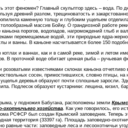
ь этот феномен? Главный скульптор здесь – вода. По дн
ользуя древний разлом, трещиноватость и закарстованно
ропилила каменную толщу и глубоким ущельем отделила
толообразный массив Бойку. О грандиозной работе рек
каньона порогов, водопадов, нагромождений глыб и ва
Веками перемещаемые водой, эти природные ядра-жерно
лы и ванны. В каньоне насчитывается более 150 подоб
в котлах и ваннах, как и в самой реке, зимой и летом и
ов. В проточной воде обитает ценная рыба – ручьевая ф
 розоватыми известняками склонах каньона отчетливо 
роствольных сосен, примостившихся, словно птицы, на
 ущелья деревья образуют почти сплошные заросли. Зде
 липа. Подлесок образуют кустарники: лещина, кизил, ба
Крыма, у подножия Бабугана, расположены земли
Крымс
о-охотничьего хозяйства
. Как уже говорилось, его ис
аркома РСФСР был создан Крымский заповедник. Теперь 
дная территория (33397 га). Площадь заповедно-охотни
но равные части: заповедные леса и лесоохотничьи угод