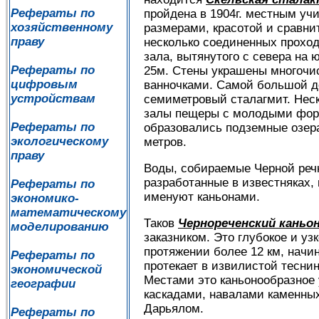
Рефераты по
пройдена в 1904г. местным у
хозяйственному
размерами, красотой и сравни
праву
несколько соединенных проход
зала, вытянутого с севера на 
Рефераты по
25м. Стены украшены многочи
цифровым
ванночками. Самой большой до
устройствам
семиметровый сталагмит. Неск
залы пещеры с молодыми фор
Рефераты по
образовались подземные озера
экологическому
метров.
праву
Воды, собираемые Черной речк
разработанные в известняках, 
Рефераты по
именуют каньонами.
экономико-
математическому
Таков
Чернореченский каньо
моделированию
заказником. Это глубокое и уз
протяжении более 12 км, начи
Рефераты по
протекает в извилистой теснин
экономической
Местами это каньонообразное
географии
каскадами, навалами каменны
Дарьялом.
Рефераты по