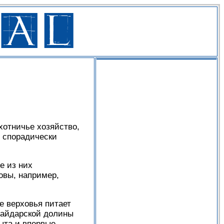
отничье хозяйство,
, спорадически
е из них
овы, например,
е верховья питает
Байдарской долины
рыта и впервые