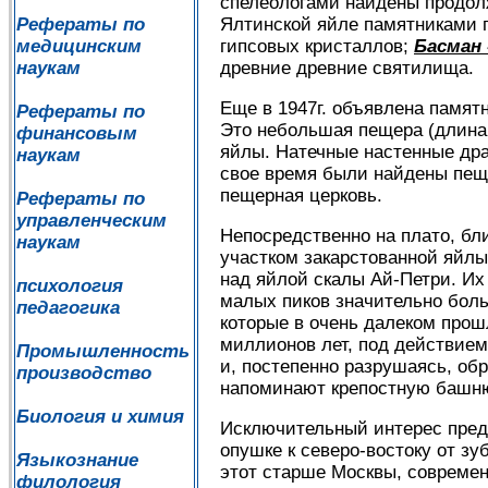
спелеологами найдены продол
Ялтинской яйле памятниками
Рефераты по
гипсовых кристаллов;
Басман
медицинским
древние древние святилища.
наукам
Еще в 1947г. объявлена памя
Рефераты по
Это небольшая пещера (длина 
финансовым
яйлы. Натечные настенные дра
наукам
свое время были найдены пеще
пещерная церковь.
Рефераты по
управленческим
Непосредственно на плато, бл
наукам
участком закарстованной яйлы
над яйлой скалы Ай-Петри. Их
психология
малых пиков значительно бол
педагогика
которые в очень далеком про
миллионов лет, под действием
Промышленность
и, постепенно разрушаясь, об
производство
напоминают крепостную башню
Биология и химия
Исключительный интерес предс
опушке к северо-востоку от зу
Языкознание
этот старше Москвы, современ
филология