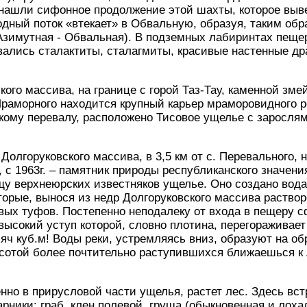
нашли сифонное продолжение этой шахты, которое выве
одный поток «втекает» в Обвальную, образуя, таким об
Азимутная - Обвальная). В подземных лабиринтах пеще
вались сталактиты, сталагмиты, красивые настенные др
ого массива, на границе с горой Таз-Тау, каменной зме
раморного находится крупный карьер мраморовидного ро
скому перевалу, расположено Тисовое ущелье с заросля
Долгоруковского массива, в 3,5 км от с. Перевального,
, с 1963г. – памятник природы республиканского значени
лщу верхнеюрских известняков ущелье. Оно создано во
торые, вынося из недр Долгоруковского массива раство
овых туфов. Постепенно неподалеку от входа в пещеру
ысокий уступ которой, словно плотина, перегораживае
сяч куб.м! Воды реки, устремляясь вниз, образуют на о
ысотой более почтительно раступившихся ближаешься к
енно в прирусловой части ущелья, растет лес. Здесь вс
рники: граб, клен полевой, груша (обыкновенная и лоха