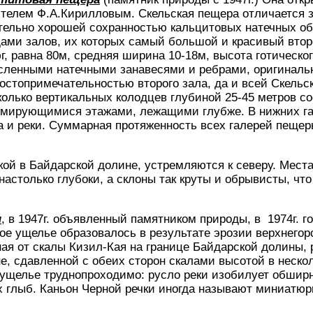
чителем Ф.А.Кирилловым. Скельская пещера отличается
тельно хорошей сохранностью кальцитовых натечных об
ами залов, их которых самый большой и красивый втор
юг, равна 80м, средняя ширина 10-18м, высота готическо
сленными натечными занавесями и ребрами, оригинал
стопримечательностью второго зала, да и всей Скельс
олько вертикальных колодцев глубиной 25-45 метров с
мирующимися этажами, лежащими глубже. В нижних г
 и реки. Суммарная протяженность всех галерей пещер
ой в Байдарской долине, устремляются к северу. Мест
настолько глубоки, а склоны так круты и обрывисты, чт
н
, в 1947г. объявленный памятником природы, в 1974г. 
кое ущелье образовалось в результате эрозии верхнегор
ная от скалы Кизил-Кая на границе Байдарской долины, 
е, сдавленной с обеих сторон скалами высотой в нескол
 ущелье труднопроходимо: русло реки изобилует обшир
х глыб. Каньон Черной речки иногда называют миниатю