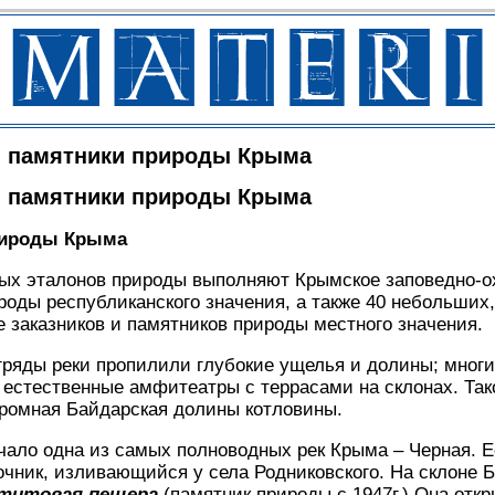
и памятники природы Крыма
и памятники природы Крыма
рироды Крыма
ых эталонов природы выполняют Крымское заповедно-ох
ироды республиканского значения, а также 40 небольших
е заказников и памятников природы местного значения.
гряды реки пропилили глубокие ущелья и долины; многи
естественные амфитеатры с террасами на склонах. Так
громная Байдарская долины котловины.
чало одна из самых полноводных рек Крыма – Черная. Е
чник, изливающийся у села Родниковского. На склоне 
ктитовая пещера
(памятник природы с 1947г.) Она отк