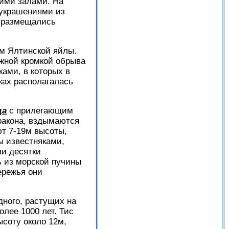
ими залами. На
 украшениями из
х размещались
м Ялтинской яйлы.
южной кромкой обрыва
ами, в которых в
ках располагалась
ща
с прилегающим
дракона, вздымаются
ют 7-19м высоты,
ы известняками,
ли десятки
ь из морской пучины
ережья они
дного, растущих на
олее 1000 лет. Тис
ысоту около 12м,