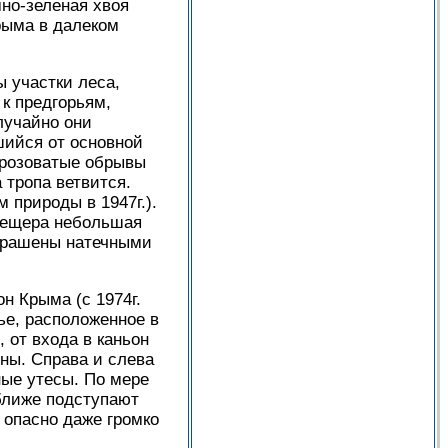
мно-зеленая хвоя
рыма в далеком
ы участки леса,
к предгорьям,
лучайно они
шийся от основной
 розоватые обрывы
тропа ветвится.
 природы в 1947г.).
 Пещера небольшая
украшены натечными
н Крыма (с 1974г.
ье, расположенное в
, от входа в каньон
ны. Справа и слева
ные утесы. По мере
 ближе подступают
ь опасно даже громко