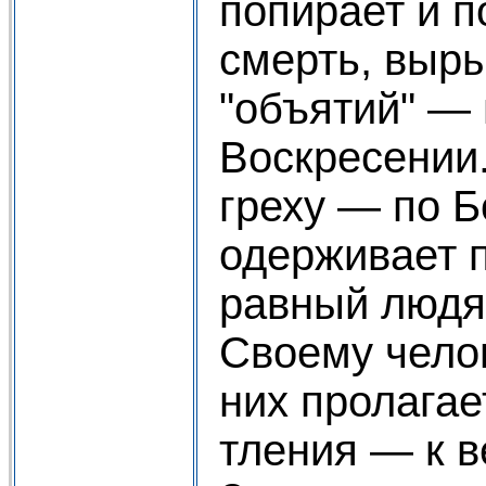
попирает и 
смерть, выры
"объятий" —
Воскресении
греху — по Б
одерживает 
равный людя
Своему челов
них пролагае
тления — к в