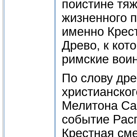
поистине тя
жизненного п
именно Крес
Древо, к кот
римские вои
По слову дре
христианског
Мелитона Сар
событие Рас
Крестная см