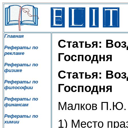
Главная
Статья: Во
Рефераты по
рекламе
Господня
Рефераты по
физике
Статья: Во
Рефераты по
Господня
философии
Рефераты по
Малков П.Ю.
финансам
Рефераты по
1) Место пра
химии