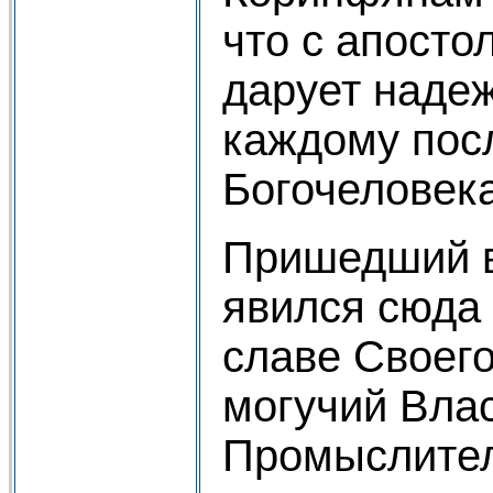
что с апосто
дарует наде
каждому пос
Богочеловека
Пришедший 
явился сюда 
славе Своего
могучий Влас
Промыслител