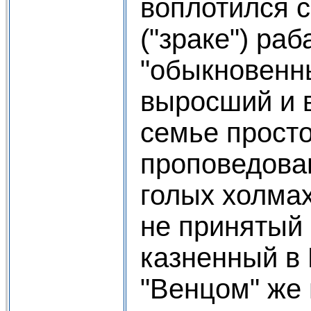
воплотился с
("зраке") раб
"обыкновенн
выросший и 
семье просто
проповедова
голых холмах
не принятый
казненный в
"Венцом" же 