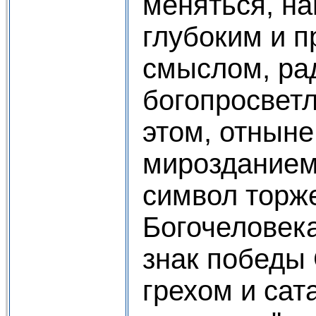
меняться, н
глубоким и 
смыслом, ра
богопросветл
этом, отныне
мирозданием
символ торж
Богочеловека
знак победы
грехом и сат