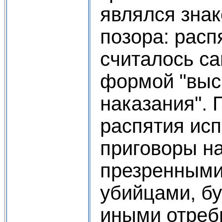
являлся зна
позора: расп
считалось с
формой "вы
наказания".
распятия ис
приговоры н
презренными
убийцами, б
иными отреб