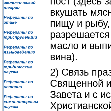
пост (здесь 
экономической
теории
вкушать мяс
Рефераты по
пищу и рыбу,
этике
разрешается
Рефераты по
юриспруденции
масло и вып
Рефераты по
языковедению
вина).
Рефераты по
юридическим
2) Связь пра
наукам
Священной и
Рефераты по
истории
Завета и с и
Рефераты по
компьютерным
Христианско
наукам