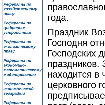
православно
Рефераты по
хозяйственному
праву
года.
Рефераты по
цифровым
Праздник Во
устройствам
Господня отн
Рефераты по
экологическому
Господских 
праву
Рефераты по
праздников. 
экономико-
математическому
находится в 
моделированию
церковного г
Рефераты по
экономической
предписывае
географии
Рефераты по