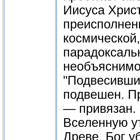
Иисуса Хрис
преисполнен
космической,
парадоксаль
необъяснимо
"Подвесивш
подвешен. П
— привязан.
Вселенную у
Древе. Бог уби