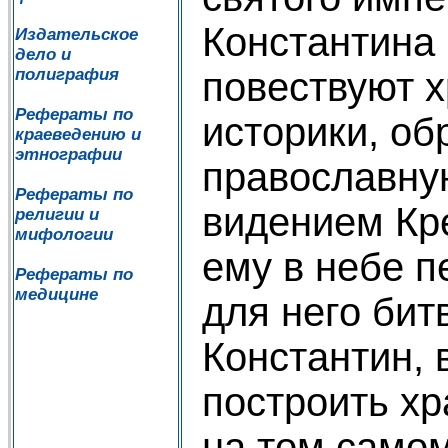
Константина 
Издательское
дело и
повествуют 
полиграфия
Рефераты по
историки, о
краеведению и
этнографии
православну
Рефераты по
видением Кр
религии и
мифологии
ему в небе 
Рефераты по
медицине
для него бит
Константин,
построить х
на том самом