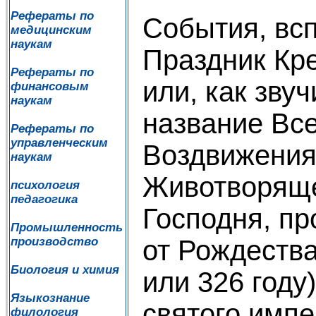
Рефераты по
События, вс
медицинским
наукам
Праздник Кр
Рефераты по
или, как звуч
финансовым
наукам
название Вс
Рефераты по
управленческим
Воздвижения
наукам
Животворяще
психология
педагогика
Господня, пр
Промышленность
от Рождества
производство
Биология и химия
или 326 году
Языкознание
святого имп
филология