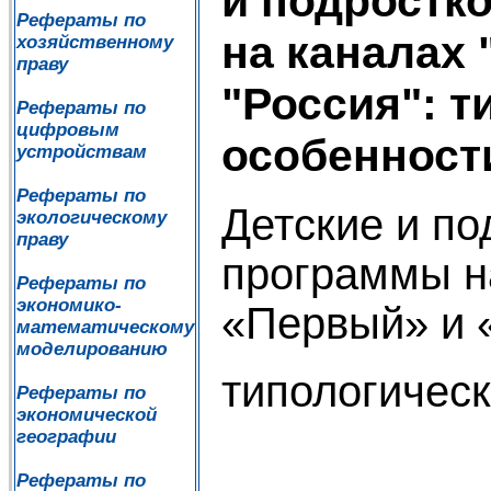
и подростк
Рефераты по
на каналах
хозяйственному
праву
"Россия": т
Рефераты по
цифровым
особенност
устройствам
Рефераты по
Детские и п
экологическому
праву
программы н
Рефераты по
экономико-
«Первый» и 
математическому
моделированию
типологичес
Рефераты по
экономической
географии
Рефераты по