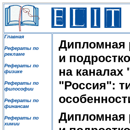
Главная
Дипломная 
Рефераты по
рекламе
и подростк
Рефераты по
на каналах
физике
"Россия": т
Рефераты по
философии
особенност
Рефераты по
финансам
Дипломная 
Рефераты по
химии