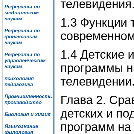
телевидения.
Рефераты по
медицинским
1.3 Функции 
наукам
Рефераты по
современном
финансовым
наукам
1.4 Детские 
Рефераты по
управленческим
программы н
наукам
телевидении.
психология
педагогика
Глава 2. Ср
Промышленность
производство
детских и по
Биология и химия
программ на
Языкознание
филология