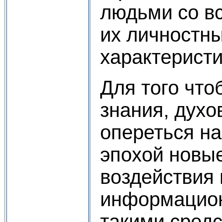
людьми со в
их личностн
характерист
Для того что
знания, духо
опереться н
эпохой новы
воздействия
информацион
такими сред