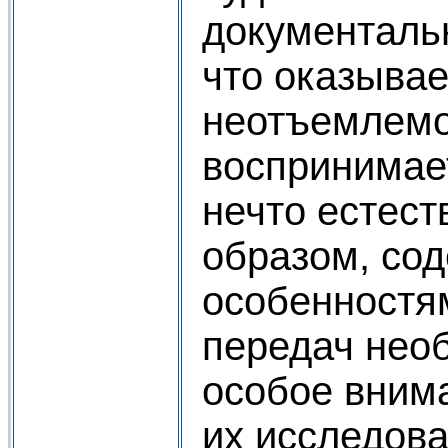
документаль
что оказывае
неотъемлемо
воспринимае
нечто естест
образом, со
особенностя
передач нео
особое вним
их исследов