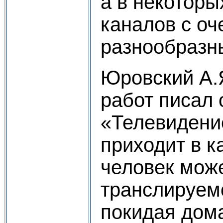
а в некоторы
каналов с оч
разнообразн
Юровский А.Я
работ писал 
«Телевидени
приходит в к
человек мож
транслируем
покидая дома