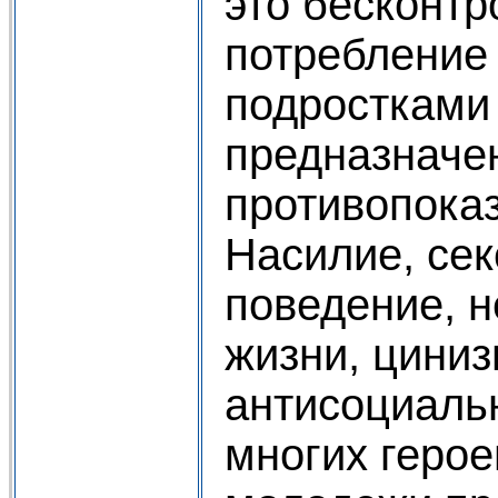
это бесконтр
потребление
подростками
предназначе
противопоказ
Насилие, се
поведение, 
жизни, циниз
антисоциаль
многих геро