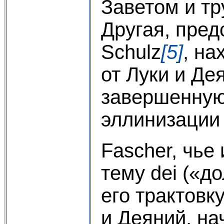
Заветом и тр
Другая, пред
Schulz
[5]
, на
от Луки и Де
завершенную
эллинизации
Fascher, чье
тему dei («д
его трактовк
и Деяний, на