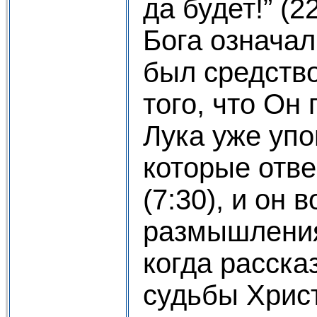
да будет!” (2
Бога означал
был средств
того, что Он
Лука уже упо
которые отв
(7:30), и он 
размышления
когда расска
судьбы Хрис