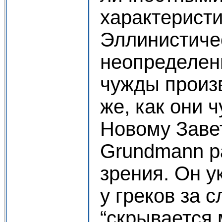
характерист
Эллинистиче
неопределен
чужды произ
же, как они 
Новому Завет
Grundmann ра
зрения. Он у
у греков за с
“скрывается