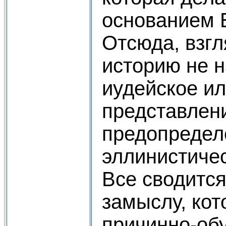
основанием Е
Отсюда, взгл
историю не 
иудейское ил
представлен
предопредел
эллинистичес
Все сводитс
замыслу, ко
причинно-об