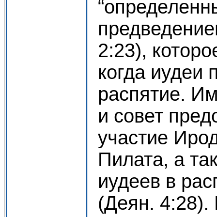
“определенн
предведение
2:23), котор
когда иудеи 
распятие. Им
и совет пре
участие Иро
Пилата, а та
иудеев в рас
(Деян. 4:28)