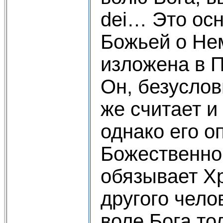
dei… Это осн
Божьей о Нем
изложена в П
Он, безуслов
же считает и
однако его о
Божественно
обязывает Х
другого чело
воле Бога то