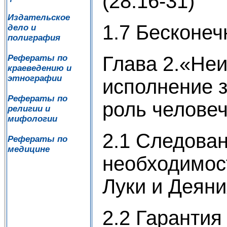
(28:16-31)
Издательское
1.7 Бесконе
дело и
полиграфия
Глава 2.«Не
Рефераты по
краеведению и
этнографии
исполнение 
Рефераты по
роль человеч
религии и
мифологии
2.1 Следова
Рефераты по
медицине
необходимост
Луки и Деяни
2.2 Гарантия