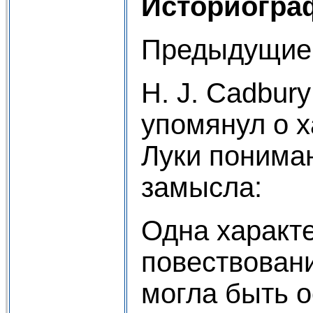
Историогра
Предыдущие
H. J. Cadbur
упомянул о 
Луки понима
замысла:
Одна характ
повествовани
могла быть о