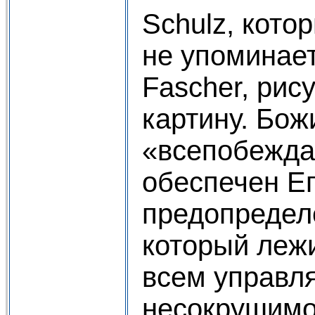
Schulz, котор
не упоминае
Fascher, рис
картину. Бож
«всепобежд
обеспечен Е
предопредел
который лежи
всем управля
несокрушимо