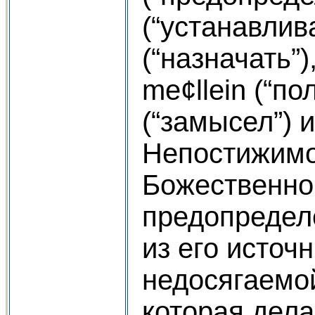
(“устанавлива
(“назначать”)
me¢llein (“по
(“замысел”) и
Непостижимо
Божественно
предопредел
из его источ
недосягаемо
которая дела