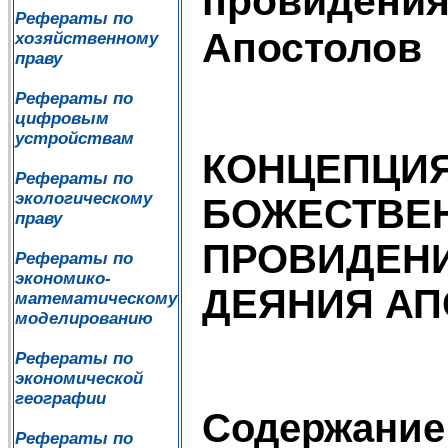
провидения
Рефераты по
Апостолов
хозяйственному
праву
Рефераты по
цифровым
устройствам
КОНЦЕПЦИ
Рефераты по
экологическому
БОЖЕСТВЕ
праву
ПРОВИДЕНИ
Рефераты по
экономико-
ДЕЯНИЯ А
математическому
моделированию
Рефераты по
экономической
географии
Содержание
Рефераты по