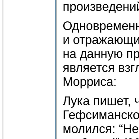
произведений
Одновременн
и отражающ
на данную п
является взг
Морриса:
Лука пишет, 
Гефсиманско
молился: “Не