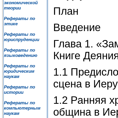
экономической
План
теории
Рефераты по
этике
Введение
Рефераты по
юриспруденции
Глава 1. «З
Рефераты по
Книге Деяни
языковедению
Рефераты по
1.1 Предисло
юридическим
наукам
сцена в Иеру
Рефераты по
истории
1.2 Ранняя х
Рефераты по
компьютерным
община в Иер
наукам