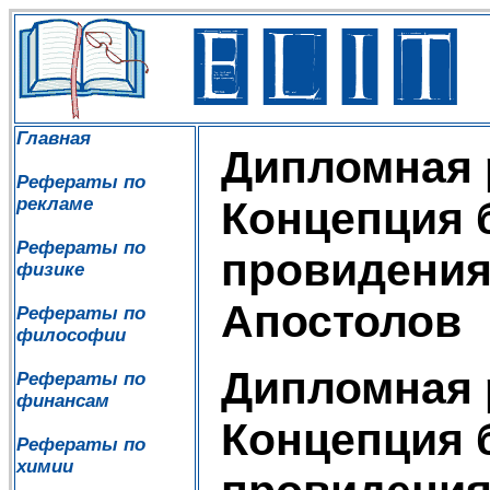
Главная
Дипломная 
Рефераты по
рекламе
Концепция 
Рефераты по
провидения
физике
Апостолов
Рефераты по
философии
Дипломная 
Рефераты по
финансам
Концепция 
Рефераты по
химии