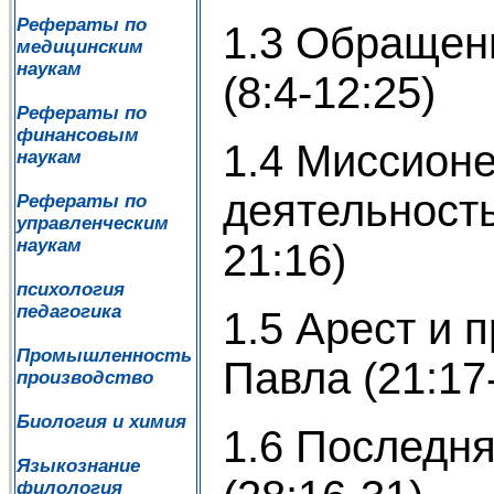
Рефераты по
1.3 Обращен
медицинским
наукам
(8:4-12:25)
Рефераты по
финансовым
1.4 Миссион
наукам
деятельность
Рефераты по
управленческим
наукам
21:16)
психология
педагогика
1.5 Арест и 
Промышленность
Павла (21:17
производство
Биология и химия
1.6 Последня
Языкознание
филология