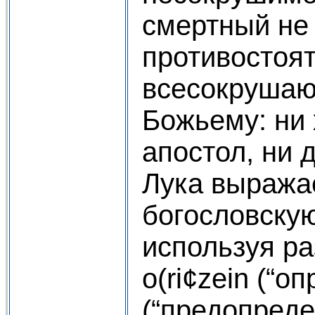
смертный не
противостоят
всесокруша
Божьему: ни 
апостол, ни 
Лука выражае
богословску
используя р
o(ri¢zein (“оп
(“предопредел