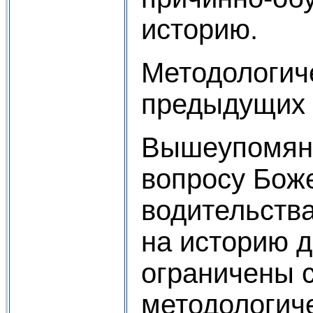
историю.
Методологич
предыдущих 
Вышеупомяну
вопросу Бож
водительства
на историю 
ограничены 
методологич