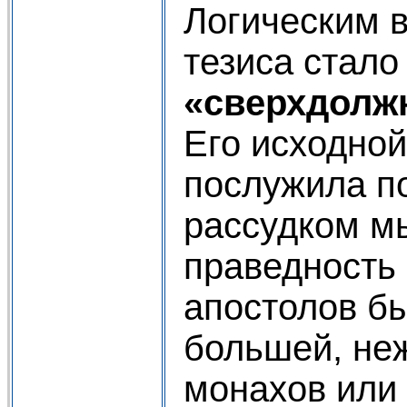
Логическим в
тезиса стал
«сверхдолжн
Его исходно
послужила п
рассудком мы
праведность 
апостолов б
большей, не
монахов или