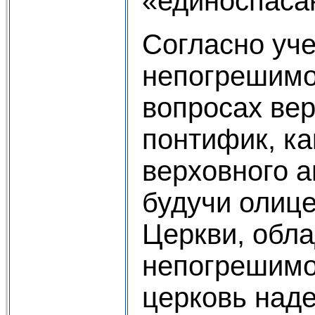
«единоспаса
Согласно уч
непогрешимо
вопросах ве
понтифик, ка
верховного а
будучи олиц
Церкви, обла
непогрешимо
церковь над