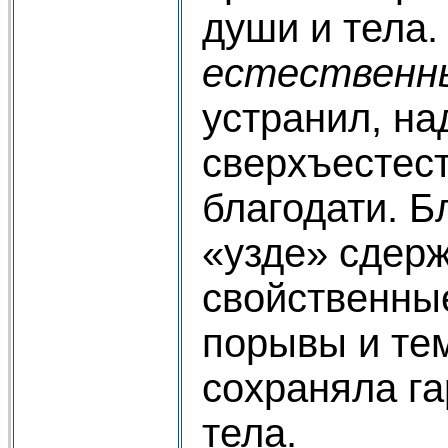
души и тела.
естествен
устранил, на
сверхъестес
благодати. Б
«узде» сдер
свойственны
порывы и те
сохраняла г
тела.