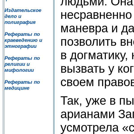
людьми. Она
Издательское
несравненно
дело и
полиграфия
маневра и д
Рефераты по
позволить в
краеведению и
этнографии
в догматику,
Рефераты по
религии и
вызвать у ко
мифологии
своем право
Рефераты по
медицине
Так, уже в п
арианами За
усмотрела «с