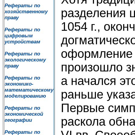
Рефераты по
разделения ц
хозяйственному
праву
1054 г., око
Рефераты по
цифровым
догматическо
устройствам
оформление 
Рефераты по
экологическому
произошло з
праву
а начался эт
Рефераты по
экономико-
математическому
раньше указ
моделированию
Первые симп
Рефераты по
экономической
раскола обна
географии
VI вв. Своео
Рефераты по