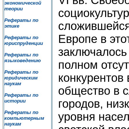
экономической
теории
социокультур
Рефераты по
сложившейся
этике
Европе в это
Рефераты по
юриспруденции
заключалось 
Рефераты по
языковедению
полном отсут
Рефераты по
конкурентов 
юридическим
наукам
общество в с
Рефераты по
городов, низ
истории
Рефераты по
уровня насел
компьютерным
наукам