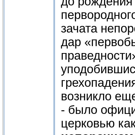
до рождения
первородного
зачата непор
дар «первоб
праведности»
уподобившис
грехопадения
возникло еще 
- было офиц
церковью ка