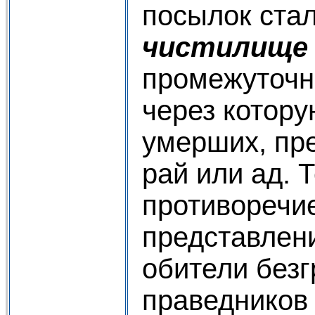
посылок ста
чистилищ
промежуточн
через котор
умерших, пр
рай или ад. 
противоречи
представлени
обители без
праведников