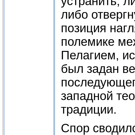
устранить, л
либо отвергн
позиция нагл
полемике ме
Пелагием, и
был задан ве
последующег
западной те
традиции.
Спор сводилс