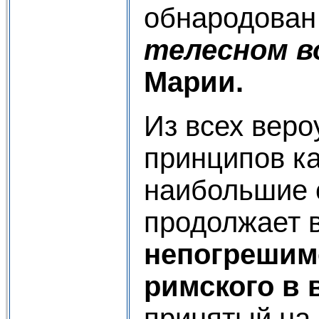
обнародова
телесном в
Марии.
Из всех вер
принципов к
наибольшие 
продолжает 
непогрешим
римского в 
принятый на