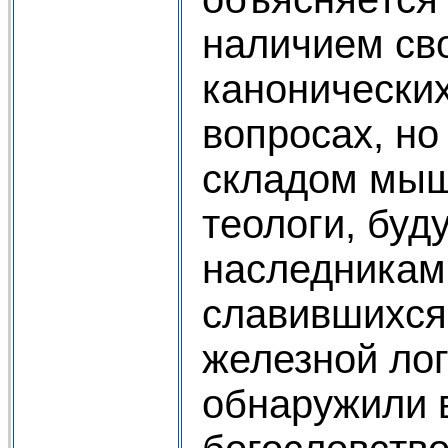
наличием св
канонических
вопросах, н
складом мыш
теологи, буд
наследникам
славившихся
железной лог
обнаружили 