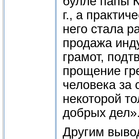
булле папы К
г., а практи
него стала р
продажа инд
грамот, под
прощение гр
человека за 
некоторой то
добрых дел»
Другим вывод