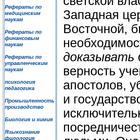
светской вла
Рефераты по
Западная цер
медицинским
наукам
Восточной, б
Рефераты по
финансовым
необходимос
наукам
доказывать
Рефераты по
управленческим
верность уче
наукам
апостолов, 
психология
педагогика
и государств
Промышленность
производство
исключитель
Биология и химия
посредничес
Языкознание
филология