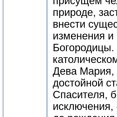
присущем че
природе, зас
внести суще
изменения и 
Богородицы.
католическо
Дева Мария,
достойной с
Спасителя, б
исключения,