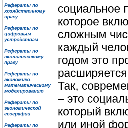
социальное п
Рефераты по
хозяйственному
праву
которое вкл
Рефераты по
сложным чис
цифровым
устройствам
каждый чело
Рефераты по
годом это пр
экологическому
праву
расширяется
Рефераты по
экономико-
Так, соврем
математическому
моделированию
– это социал
Рефераты по
который вклю
экономической
географии
или иной фо
Рефераты по