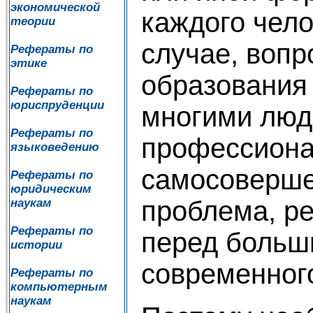
экономической
каждого чело
теории
случае, вопр
Рефераты по
этике
образования 
Рефераты по
юриспруденции
многими люд
Рефераты по
профессиона
языковедению
самосоверше
Рефераты по
юридическим
проблема, р
наукам
Рефераты по
перед больш
истории
современног
Рефераты по
компьютерным
наукам