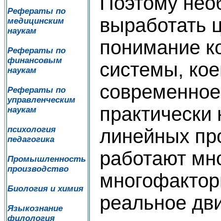
Поэтому нео
Рефераты по
выработать 
медицинским
наукам
понимание к
Рефераты по
финансовым
системы, кое
наукам
современное 
Рефераты по
управленческим
практически 
наукам
психология
линейных про
педагогика
работают мн
Промышленность
производство
многофактор
Биология и химия
реальное дв
Языкознание
филология