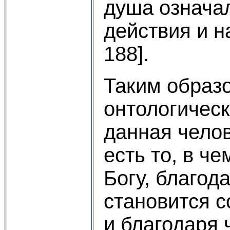
душа означа
действия и н
188].
Таким образо
онтологическ
данная челов
есть то, в ч
Богу, благод
становится 
и благодаря 