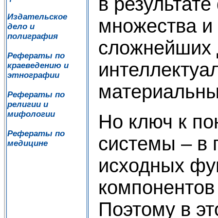
в результат
Издательское
множества и
дело и
полиграфия
сложнейших 
Рефераты по
интеллектуа
краеведению и
этнографии
материальны
Рефераты по
религии и
мифологии
Но ключ к п
Рефераты по
системы – в
медицине
исходных фу
компонентов
Поэтому в эт