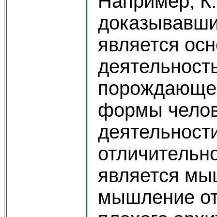
Например, К.
доказывавший
является ос
деятельност
порождающей
формы челов
деятельности
отличительно
является мы
мышление от