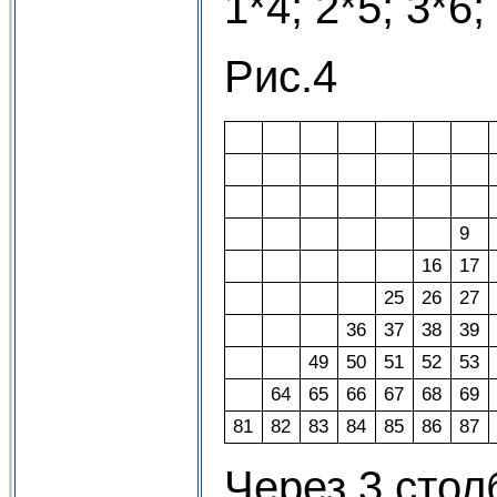
1*4; 2*5; 3*6;
Рис.4
9
16
17
25
26
27
36
37
38
39
49
50
51
52
53
64
65
66
67
68
69
81
82
83
84
85
86
87
Через 3 столб