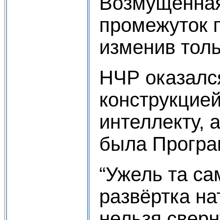
Возмущённая
промежуток п
изменив тол
НЧР оказался
конструкцие
интеллекту, 
была Програ
“Ужель та са
развёртка на
нельзя сверн