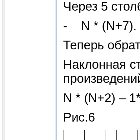
Через 5 стол
- N * (N+7).
Теперь обрат
Наклонная ст
произведен
N * (N+2) – 1*
Рис.6