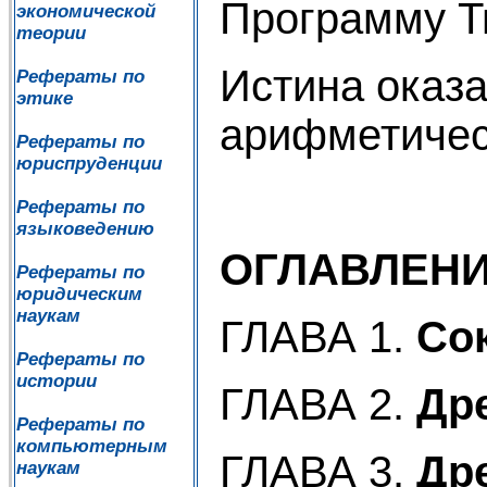
Программу Т
экономической
теории
Истина оказ
Рефераты по
этике
арифметичес
Рефераты по
юриспруденции
Рефераты по
языковедению
ОГЛАВЛЕН
Рефераты по
юридическим
наукам
ГЛАВА 1.
Со
Рефераты по
истории
ГЛАВА 2.
Др
Рефераты по
компьютерным
ГЛАВА 3.
Др
наукам