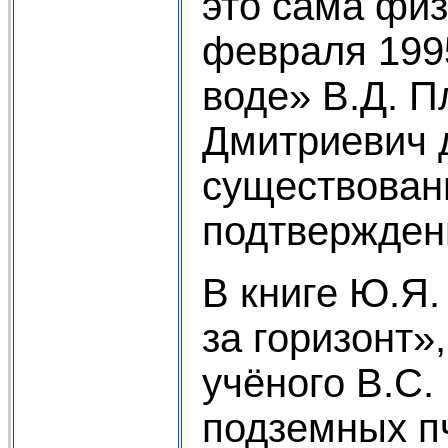
это сама фи
февраля 1995
воде» В.Д. П
Дмитриевич 
существован
подтверждени
В книге Ю.Я.
за горизонт»
учёного В.С.
подземных пч