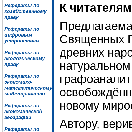
К читателям
Рефераты по
хозяйственному
праву
Предлагаема
Рефераты по
цифровым
Священных П
устройствам
древних наро
Рефераты по
экологическому
натуральном
праву
графоаналит
Рефераты по
экономико-
математическому
освобождённы
моделированию
новому мир
Рефераты по
экономической
географии
Автору, вери
Рефераты по