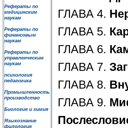
Рефераты по
ГЛАВА 4.
Не
медицинским
наукам
ГЛАВА 5.
Ка
Рефераты по
финансовым
наукам
ГЛАВА 6.
Ка
Рефераты по
управленческим
ГЛАВА 7.
За
наукам
психология
педагогика
ГЛАВА 8.
Вн
Промышленность
производство
ГЛАВА 9.
Ми
Биология и химия
Послеслови
Языкознание
филология