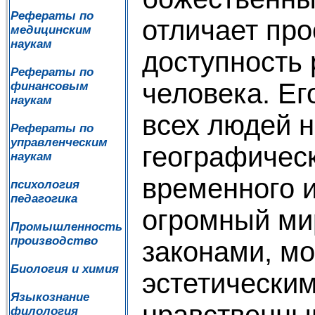
Рефераты по
отличает про
медицинским
наукам
доступность
Рефераты по
человека. Ег
финансовым
наукам
всех людей н
Рефераты по
управленческим
географическ
наукам
временного 
психология
педагогика
огромный ми
Промышленность
производство
законами, м
Биология и химия
эстетическим
Языкознание
нравственны
филология