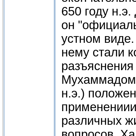
650 году н.э.
он "официал
устном виде.
нему стали 
разъяснения
Мухаммадом 
н.э.) положе
применениии
различных ж
вопросов. Х