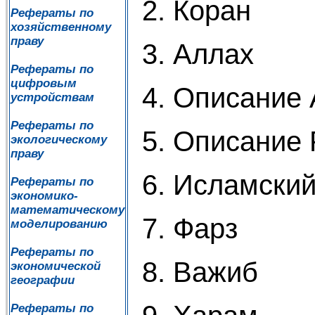
2. Коран
Рефераты по
хозяйственному
праву
3. Аллах
Рефераты по
цифровым
4. Описание
устройствам
Рефераты по
5. Описание
экологическому
праву
6. Исламски
Рефераты по
экономико-
математическому
7. Фарз
моделированию
Рефераты по
8. Важиб
экономической
географии
Рефераты по