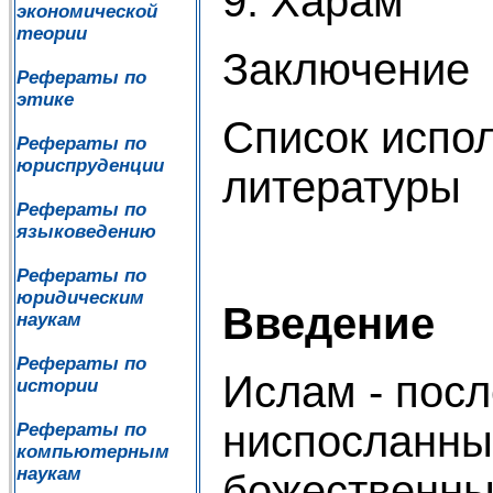
9. Харам
экономической
теории
Заключение
Рефераты по
этике
Список испо
Рефераты по
юриспруденции
литературы
Рефераты по
языковедению
Рефераты по
юридическим
Введение
наукам
Рефераты по
Ислам - посл
истории
ниспосланны
Рефераты по
компьютерным
наукам
божественных