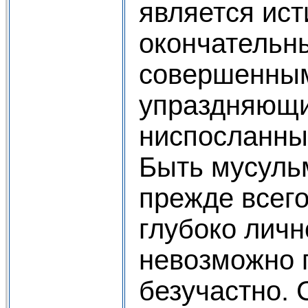
является ис
окончательн
совершенным
упраздняющи
ниспосланны
Быть мусуль
прежде всего
глубоко личн
невозможно 
безучастно.