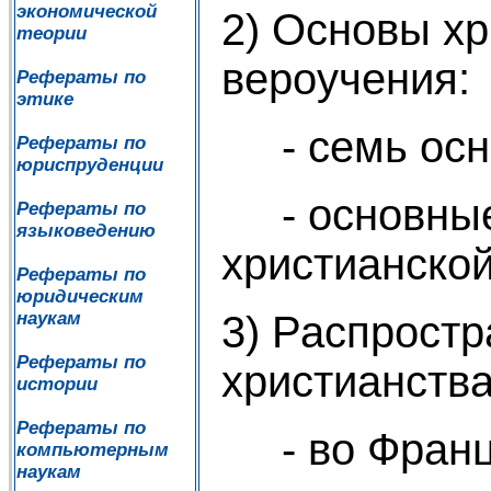
экономической
2) Основы хр
теории
вероучения:
Рефераты по
этике
- семь осно
Рефераты по
юриспруденции
- основные
Рефераты по
языковедению
христианской
Рефераты по
юридическим
3) Распрост
наукам
Рефераты по
христианства
истории
Рефераты по
- во Франц
компьютерным
наукам