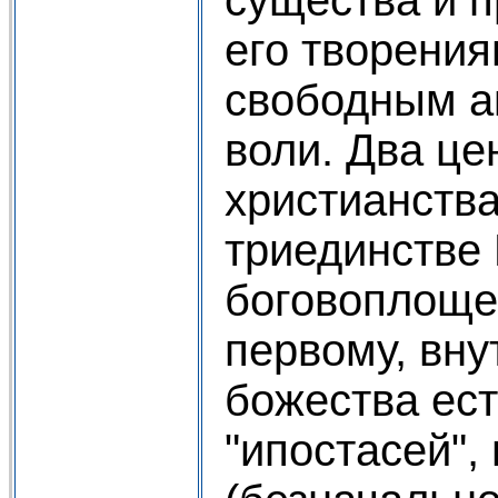
его творения
свободным а
воли. Два це
христианства
триединстве 
боговоплоще
первому, вну
божества ест
"ипостасей",