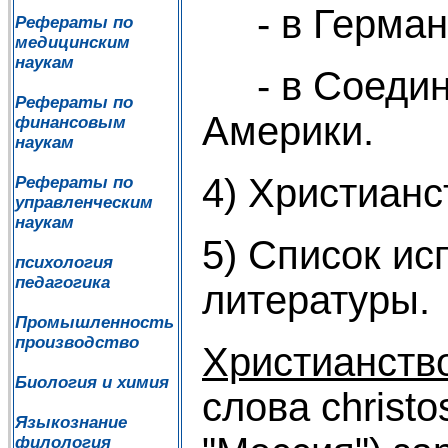
- в Герман
Рефераты по
медицинским
наукам
- в Соедин
Рефераты по
Америки.
финансовым
наукам
4) Христианс
Рефераты по
управленческим
наукам
5) Список ис
психология
педагогика
литературы.
Промышленность
производство
Христианств
Биология и химия
слова christo
Языкознание
филология