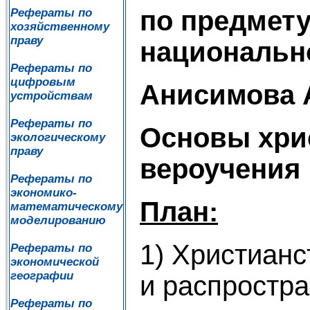
по предмету
Рефераты по
хозяйственному
праву
национальн
Рефераты по
цифровым
Анисимова 
устройствам
Рефераты по
Основы хри
экологическому
праву
вероучения
Рефераты по
экономико-
План:
математическому
моделированию
1) Христианс
Рефераты по
экономической
географии
и распростра
Рефераты по