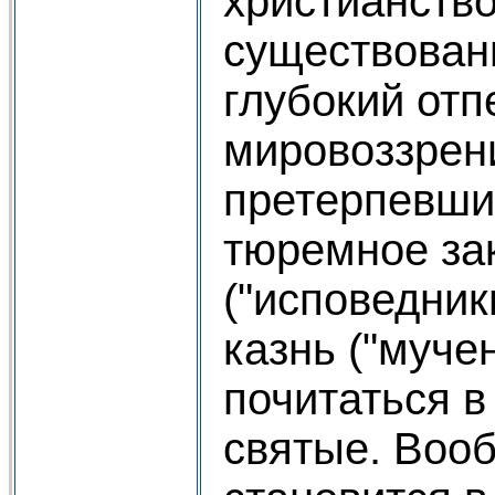
христианство
существован
глубокий отп
мировоззрени
претерпевши
тюремное за
("исповедник
казнь ("мучен
почитаться в
святые. Воо