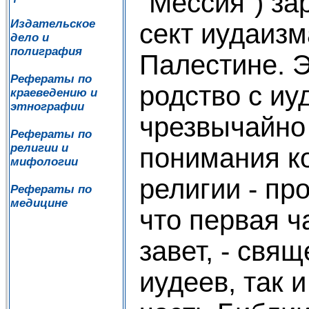
"Мессия") за
Издательское
сект иудаизма 
дело и
полиграфия
Палестине. 
Рефераты по
родство с иу
краеведению и
этнографии
чрезвычайно
Рефераты по
религии и
понимания к
мифологии
религии - пр
Рефераты по
медицине
что первая ч
завет, - свящ
иудеев, так 