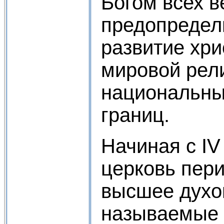
Богом всех 
предопредел
развитие хри
мировой рел
национальны
границ.
Начиная с IV
церковь пер
высшее духов
называемые 