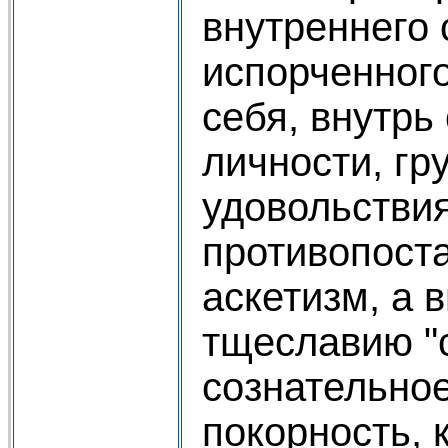
внутреннего 
испорченного
себя, внутрь
личности, гр
удовольстви
противопоста
аскетизм, а 
тщеславию "с
сознательно
покорность, 