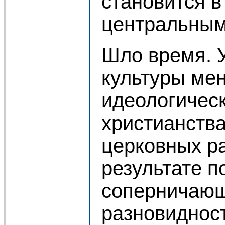
становится в
центральным
Шло время. У
культуры мен
идеологическ
христианства
церковных р
результате п
соперничающ
разновидност