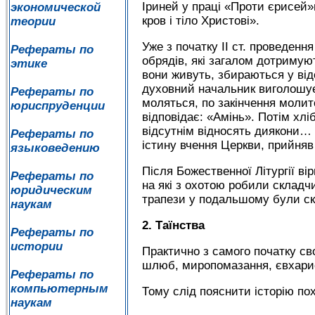
Іриней у праці «Проти єрисей
экономической
кров і тіло Христові».
теории
Уже з початку ІІ ст. проведенн
Рефераты по
обрядів, які загалом дотримуют
этике
вони живуть, збираються у відо
духовний начальник виголошує 
Рефераты по
моляться, по закінчення молит
юриспруденции
відповідає: «Амінь». Потім хлі
відсутнім відносять диякони… Ц
Рефераты по
істину вчення Церкви, прийняв 
языковедению
Після Божественної Літургії ві
Рефераты по
на які з охотою робили складч
юридическим
трапези у подальшому були ск
наукам
2. Таїнства
Рефераты по
истории
Практично з самого початку св
шлюб, миропомазання, євхарис
Рефераты по
компьютерным
Тому слід пояснити історію пох
наукам