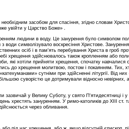
необхідним засобом для спасіння, згідно словам Христ
оже увійти у Царство Боже» .
ренням людини в воду. Це занурення було символом по
я з води символізувало воскресіння Христове. Зануренн
твенних осіб і в пам’ять перебування Христа в гроб про
требі хрещення здійснювалось також кропленням або пол
соби, які хотіли прийняти хрещення, спочатку навчалися
лись до хрещення молитвою, постом і покаянням. Тих, х
катехуманами» сутніми при здійсненні літургії. Від них
 більшою суворістю це дотримували відносно невірних, 
 зазвичай у Велику Суботу, у свято П’ятидесятниці і у
день хрестять зануренням. У римо-католиків до ХІІІ ст. 
здійснюється через обливання.
бо під час хрещення, або ж, якщо відсутній єпископ, пі