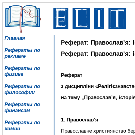
Главная
Реферат: Православ’я: і
Рефераты по
Реферат: Православ’я: і
рекламе
Рефераты по
физике
Реферат
Рефераты по
з дисципліни «Релігієзнавств
философии
на тему „Православ
’
я, істор
Рефераты по
финансам
1. Православ
’
я
Рефераты по
химии
Православне християнство бере