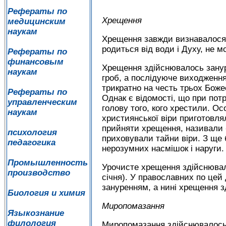
Рефераты по
Хрещення
медицинским
наукам
Хрещення завжди визнавалося 
родиться від води і Духу, не м
Рефераты по
финансовым
Хрещення здійснювалось зану
наукам
гроб, а послідуюче виходженн
трикратно на честь трьох Божес
Рефераты по
Однак є відомості, що при по
управленческим
голову того, кого хрестили. О
наукам
християнської віри приготовля
прийняти хрещення, називали «
психология
приховували тайни віри. З ще
педагогика
нерозумних насмішок і наруги.
Промышленность
Урочисте хрещення здійснювали
производство
січня). У православних по цей 
зануренням, а нині хрещення 
Биология и химия
Миропомазання
Языкознание
филология
Миропомазання здійснювалось а