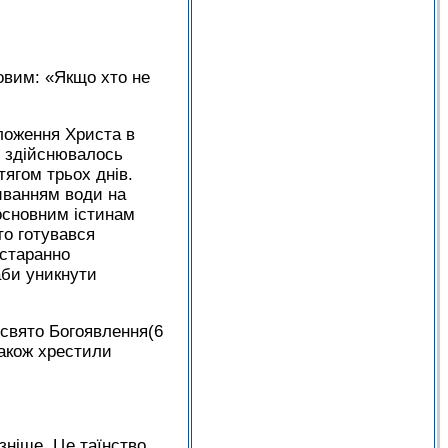
овим: «Якщо хто не
ложення Христа в
я здійснювалось
тягом трьох днів.
иванням води на
 основним істинам
то готувався
 старанно
аби уникнути
 свято Богоявлення(6
також хрестили
зніше. Це таїнство