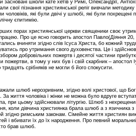
ли засновані школи кате хетів у Римі, Олександрії, Антіохії
и свої пізнання християнської реліг вивчали методику 
 чоловіків, які були двічі у шлюбі, які були похрещені п
лічну єпитимію.
рших порах християнської церкви священики своє утри
рацею. Про це ясно говорить апостол Павло(Діяння 20, 
ались вчиняти згідно слів Ісуса Христа, бо кожний тру
буватись про утримання свого духовенства. Це і здійсню
 збором добровільних пожертв і десятої частини прибутк
 пожертви, в тому у них був і свій скарбник – апостол Іуд
 тридцять срібняків не могли б його спокусити.
ажали шлюб нерозривним, згідно волі христової, що Бог
. За життя чоловіка і жінки не можна було вдруге всту
опа, при цьому здійснювали літургію. Шлюб з нехрещен
я, коли дівчина християнка брала шлюб а з язичника з в
тей згідно римським законам. Сімейне життя християн в
ей і вбивати їх до їх народження. Про певний моральни
 хто брав шлюб.