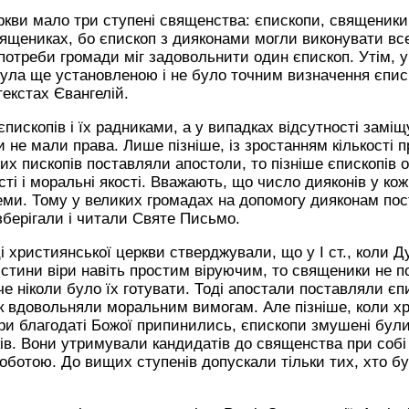
ркви мало три ступені священства: єпископи, священики
ящениках, бо єпископ з дияконами могли виконувати все
 потреби громади міг задовольнити один єпископ. Утім, у
 була ще установленою і не було точним визначення єпи
текстах Євангелій.
ископів і їх радниками, а у випадках відсутності заміщ
 не мали права. Лише пізніше, із зростанням кількості п
х пископів поставляли апостоли, то пізніше єпископів 
ті і моральні якості. Вважають, що число дияконів у кож
ми. Тому у великих громадах на допомогу дияконам пос
 зберігали і читали Святе Письмо.
і християнської церкви стверджували, що у І ст., коли 
істини віри навіть простим віруючим, то священики не 
че ніколи було їх готувати. Тоді апостали поставляли єп
к вдовольняли моральним вимогам. Але пізніше, коли х
и благодаті Божої припинились, єпископи змушені були
ів. Вони утримували кандидатів до священства при собі 
оботою. До вищих ступенів допускали тільки тих, хто б