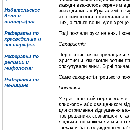
завжди вважалось окремим від 
Издательское
знаходились в Єрусалимі, поч
дело и
які прийшовши, помолилися пр
полиграфия
них, а тільки вони були хрещен
Рефераты по
Тоді поклали руки на них, і во
краеведению и
Євхаристія
этнографии
Перші християни причащалися к
Рефераты по
Християни, які скоїли великі г
религии и
спокутували вини. Вірні прича
мифологии
Саме євхаристія грецького пох
Рефераты по
медицине
Покаяння
У християнській церкві вважає
єпископом або священиком від
для отримання відпущення важки
прегрешениях сознаишся, стал
людьми, но можем ли мы что-л
грехах и бать осужденным раб