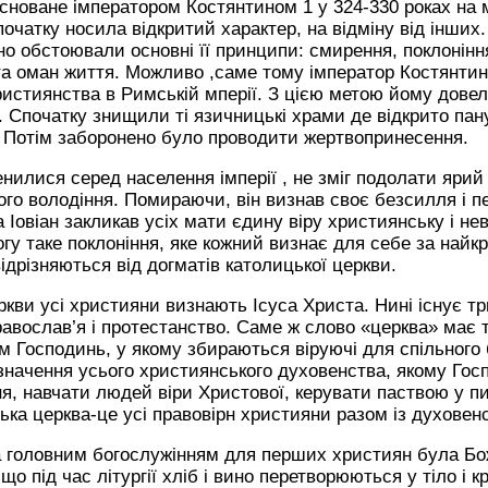
новане імператором Костянтином 1 у 324-330 роках на міс
початку носила відкритий характер, на відміну від інших
о обстоювали основні її принципи: смирення, поклоніння
та оман життя. Можливо ,саме тому імператор Костянтин
истиянства в Римській мперії. З цією метою йому дове
Спочатку знищили ті язичницькі храми де відкрито пан
. Потім заборонено було проводити жертвопринесення.
енилися серед населення імперії , не зміг подолати яри
вого володіння. Помираючи, він визнав своє безсилля і 
 Іовіан закликав усіх мати єдину віру християнську і не
огу таке поклоніння, яке кожний визнає для себе за найк
ідрізняються від догматів католицької церкви.
кви усі християни визнають Ісуса Христа. Нині існує т
равослав’я і протестанство. Саме ж слово «церква» має 
м Господинь, у якому збираються віруючі для спільного 
значення усього християнського духовенства, якому Гос
я, навчати людей віри Христової, керувати паствою у пит
ька церква-це усі правовірн християни разом із духовен
а головним богослужінням для перших християн була Бож
о під час літургії хліб і вино перетворюються у тіло і к