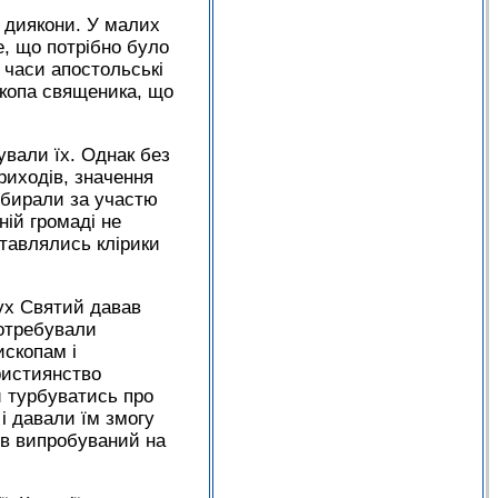
 диякони. У малих
, що потрібно було
 часи апостольські
скопа священика, що
ували їх. Однак без
риходів, значення
обирали за участю
ній громаді не
тавлялись клірики
Дух Святий давав
потребували
ископам і
ристиянство
 турбуватись про
і давали їм змогу
ув випробуваний на