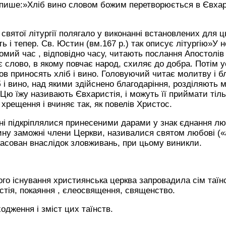
»пише:»Хліб вино словом божим перетворюється в Євхари
я святої літургії полягало у виконанні встановлених для 
ь і тепер. Св. Юстин (вм.167 р.) так описує літургію»У 
мий час , відповідно часу, читають послання Апостолів 
слово, в якому повчає народ, схиляє до добра. Потім у
ов приносять хліб і вино. Головуючий читає молитву і бл
б і вино, над якими здійснено благодаріння, розділяють м
ю їжу називають Євхаристія, і можуть її приймати тільки
хрещення і вчиняє так, як повелів Христос.
рні підкріплялися принесеними дарами у знак єднання лю
ину заможні члени Церкви, називалися святом любові («а
асован внаслідок зловживань, при цьому виникли.
ого існування християнська церква запровадила сім таїн
тія, покаяння , єлеосвящення, священство.
одження і зміст цих таїнств.