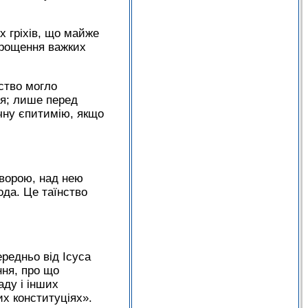
х гріхів, що майже
 прощення важких
вство могло
тя; лише перед
чну єпитимію, якщо
ворою, над нею
да. Це таїнство
редньо від Ісуса
ння, про що
аду і інших
их конституціях».