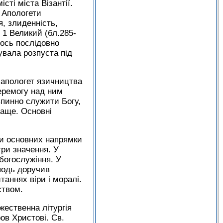
ті міста Візантії.
. Апологети
, злиденність,
 1 Великий (бл.285-
лось послідовно
увала розпуста під
й апологет язичництва
перемогу над ним
впинно служити Богу,
раще. Основні
ри основних напрямки
три значення. У
богослужіння. У
подь доручив
аннях віри і моралі.
ством.
ественна літургія
ров Христові. Св.