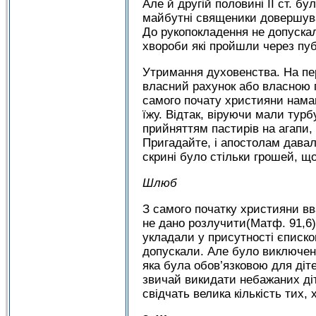
Але й другій половині ІІ ст. бу
майбутні священики довершувал
До рукопокладення не допускали
хвороби які пройшли через пуб
Утримання духовенства. На пе
власний рахунок або власною п
самого почату християни намаг
їжу. Відтак, віруючи мали тур
прийняттям пастирів на агапи,
Пригадайте, і апостолам давали
скрині було стільки грошей, що
Шлюб
З самого початку християни вв
не дано розлучити(Матф. 91,6)
укладали у присутності єписк
допускали. Але було виключенн
яка була обов’язковою для ді
звичай викидати небажаних діт
свідчать велика кількість тих,