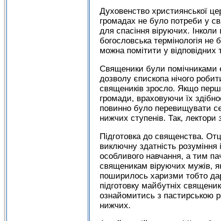
Духовенство християнської це
громадах не було потреби у св
для спасіння віруючих. Інколи
богословська термінологія не
можна помітити у відповідних 
Священики були помічниками єп
дозволу єпископа нічого робити
священиків зросло. Якщо перши
громади, враховуючи їх здібнос
повинно було перевищувати се
нижчих ступенів. Так, лектори
Підготовка до священства. Отц
виключну здатність розуміння 
особливого навчання, а тим па
священикам віруючих мужів, я
поширилось харизми тобто дар
підготовку майбутніх священик
ознайомитись з пастирською р
нижчих.