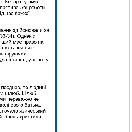
, Кесарії, у яких
пастирської роботи.
ід час важкої
мання здійснювали за
33-34). Однак з
дящий має право на
валось реально
ів віруючих.
а Іскаріот, у якого у
 поєднав, те людині
пати шлюб. Шлюб
ими переважно не
олі свого батька.,
иключало язичеський
й рівень християн