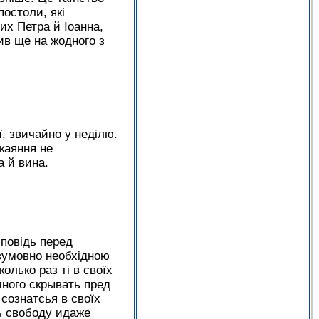
постоли, які
х Петра й Іоанна,
ив ще на жодного з
, звичайно у неділю.
окаяння не
а й вина.
сповідь перед
зумовно необхідною
олько раз ті в своїх
много скрывать пред
сознатсья в своїх
ь свободу идаже