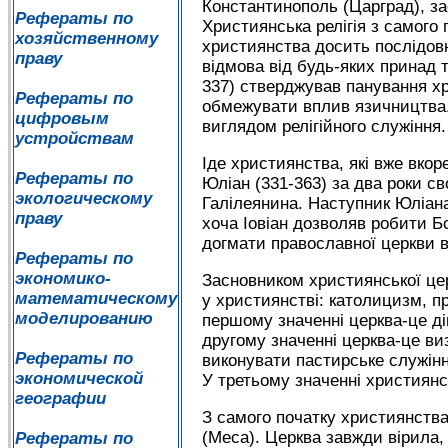
Константинополь (Царград), зас
Рефераты по
Християнська релігія з самого 
хозяйственному
християнства досить послідовн
праву
відмова від будь-яких принад 
337) стверджував панування хр
Рефераты по
обмежувати вплив язичництва. 
цифровым
виглядом релігійного служіння
устройствам
Іде християнства, які вже вкор
Рефераты по
Юліан (331-363) за два роки с
экологическому
Галілеянина. Наступник Юліана
праву
хоча Іовіан дозволяв робити Б
догмати православної церкви в
Рефераты по
экономико-
Засновником християнської цер
математическому
у християнстві: католицизм, п
моделированию
першому значенні церква-це ді
другому значенні церква-це ви
Рефераты по
виконувати пастирське служінн
экономической
У третьому значенні християнс
географии
З самого початку християнств
(Меса). Церква завжди вірила, щ
Рефераты по