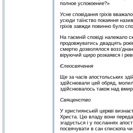
полное успокоение?»
Усне сповідання гріхів вважал
усюди таїнство покаяння назив
гріхів завжди повинно було спо
На таємній сповіді належало ск
продовжуватись двадцять років
смертю дозволялося возз’днанн
віруючий щиро розкаявся і рев
Єлеосвячення
Ще за часів апостольських зд
здійснювали цей обряд, молил
здійснювалось також над вми
Священство
У християнській церкві визна
Христа. Цю владу вони переда
згадується і у посланнях апост
посвячувати в сан єпископа чи