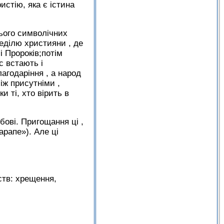
стію, яка є істина
цього символічних
неділю християни , де
і Пророків;потім
с встають і
агодаріння , а народ
іж присутніми ,
 ті, хто вірить в
бові. Пригощання ці ,
рапе»). Але ці
ств: хрещення,