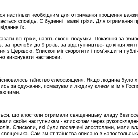
ося настільки необхідним для отримання прощення важки
ається сповідь. Є буденні і важкі гріхи. Для отримання
відання їх.
азати всі гріхи, навіть скоєні подумки. Покаяння за вби
, за прелюби до 9 років, за відступництво- до кінця жит
я з Церквою. Єпископ міг скоротити і пом’якшити публі
но виконувати настанови.
ійснювалось таїнство єлеосвященя. Якщо людина було х
ись за одужання, помазували людину єлеєм в ім’я Госпо
раючими.
ється, що апостоли отримали священицьку владу безпосе
вали своїм наступникам - єпископам через рукопокладе
олів. Єпископи, які були посвячені апостолами, мали вл
 священика. Сам зміст таїнства описано в «апостольськ