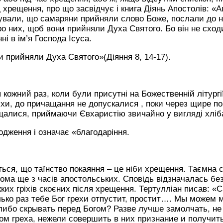
хрещення, про що засвідчує і книга Діянь Апостолів: «А
ували, що самаряни прийняли слово Боже, послали до ни
о них, щоб вони прийняли Духа Святого. Бо він не сход
ні в ім’я Господа Ісуса.
ни прийняли Духа Святого»(Діяння 8, 14-17).
ожний раз, коли були присутні на Божественній літургії
ріхи, до причащання не допускалися , поки через щире п
щалися, приймаючи Євхаристію звичайно у вигляді хліб
одження і означає «благодаріння.
ться, що таїнство покаяння – це ніби хрещення. Таємна 
ома ще з часів апостольських. Сповідь відзначалась бе
х гріхів скоєних після хрещення. Тертулліан писав: «Ск
ько раз тебе Бог грехи отпустит, простит…. Мы можем 
ибо скрывать перед Богом? Разве лучше замолчать, не 
ом греха, нежели совершить в них признание и получит