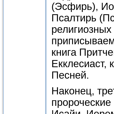
(Эсфирь), Ио
Псалтирь (П
религиозных 
приписываем
книга Притч
Екклесиаст, 
Песней.
Наконец, тре
пророческие 
Исайи, Иере