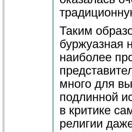
традиционну
Таким образ
буржуазная н
наиболее пр
представите
много для в
подлинной и
в критике са
религии даж