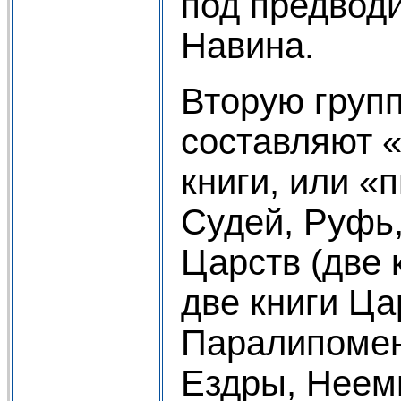
под предвод
Навина.
Вторую групп
составляют 
книги, или «п
Судей, Руфь,
Царств (две 
две книги Ца
Паралипомено
Ездры, Неем