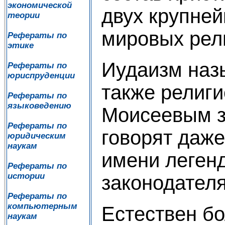
экономической
двух крупне
теории
мировых рел
Рефераты по
этике
Иудаизм наз
Рефераты по
юриспруденции
также религи
Рефераты по
языковедению
Моисеевым з
Рефераты по
говорят даже
юридическим
наукам
имени леген
Рефераты по
истории
законодателя
Рефераты по
компьютерным
Естествен бо
наукам