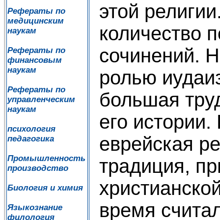
этой религии
Рефераты по
медицинским
количество 
наукам
сочинений. Н
Рефераты по
финансовым
наукам
ролью иудаи
Рефераты по
большая труд
управленческим
наукам
его истории.
психология
еврейская р
педагогика
Промышленность
традиция, пр
производство
христианской
Биология и химия
время счита
Языкознание
филология