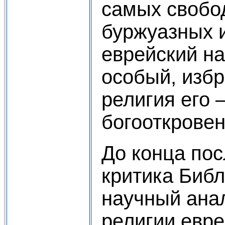
самых своб
буржуазных 
еврейский на
особый, избр
религия его –
богооткровен
До конца по
критика Библ
научный ана
религии евр