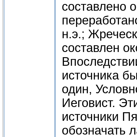
составлено ок
переработано
н.э.; Жречес
составлен око
Впоследстви
источника б
один, Услов
Иеговист. Эт
источники П
обозначать 