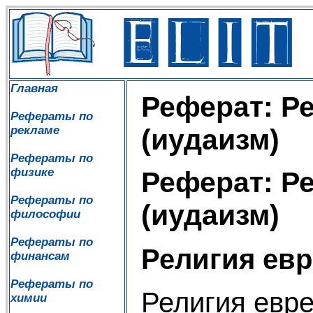
Главная
Реферат: Р
Рефераты по
рекламе
(иудаизм)
Рефераты по
физике
Реферат: Р
Рефераты по
(иудаизм)
философии
Рефераты по
Религия евр
финансам
Рефераты по
Религия евре
химии