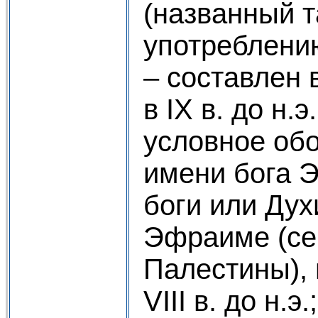
(названный т
употреблени
– составлен 
в IX в. до н.э
условное об
имени бога Э
боги или Дух
Эфраиме (се
Палестины), 
VIII в. до н.