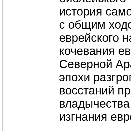
история само
с общим ход
еврейского н
кочевания ев
Северной Ар
эпохи разгро
восстаний пр
владычества в
изгнания евр