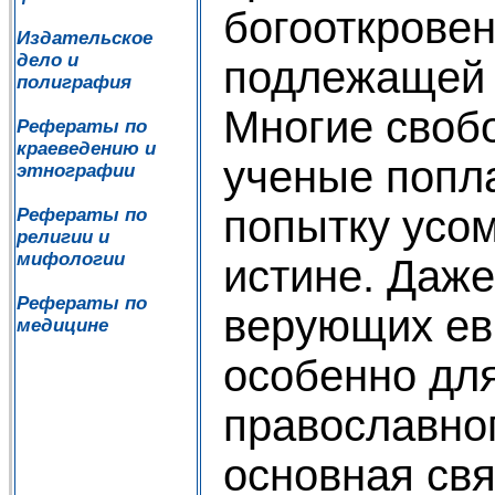
богооткровен
Издательское
дело и
подлежащей 
полиграфия
Многие сво
Рефераты по
краеведению и
ученые попл
этнографии
попытку усом
Рефераты по
религии и
мифологии
истине. Даже
Рефераты по
верующих ев
медицине
особенно для
православног
основная св