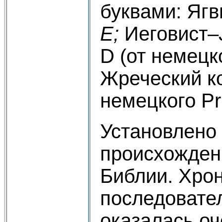
буквами: Ягви
Е;
Иеговист–
D (от немецк
Жреческий к
немецкого Pr
Установлено
происхожден
Библии. Хрон
последовате
оказалась оч