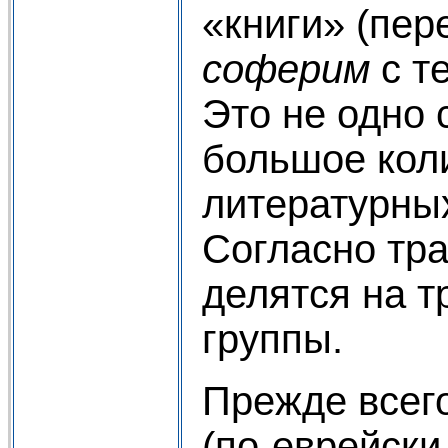
«книги» (пер
соферим
с т
Это не одно 
большое кол
литературны
Согласно тра
делятся на 
группы.
Прежде всего
(по-еврейски 