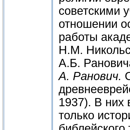
советскими у
отношении о
работы акад
Н.М. Никольс
А.Б. Ранович
А. Ранович.
древнееврейс
1937). В них
только истор
библейского 