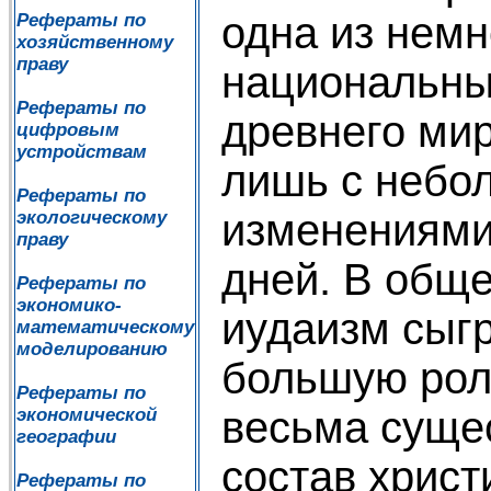
одна из немн
Рефераты по
хозяйственному
праву
национальны
Рефераты по
древнего ми
цифровым
устройствам
лишь с небо
Рефераты по
изменениями
экологическому
праву
дней. В обще
Рефераты по
экономико-
иудаизм сыг
математическому
моделированию
большую роль
Рефераты по
весьма суще
экономической
географии
состав христ
Рефераты по