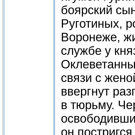
боярский сы
Руготиных, р
Воронеже, ж
службе у кня
Оклеветанны
связи с жено
ввергнут ра
в тюрьму. Чер
освободивши
он постригся