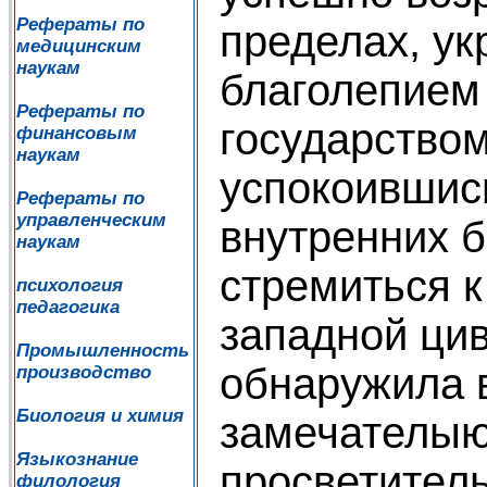
Рефераты по
пределах, у
медицинским
наукам
благолепием 
Рефераты по
государством
финансовым
наукам
успокоившис
Рефераты по
управленческим
внутренних б
наукам
стремиться 
психология
педагогика
западной ци
Промышленность
обнаружила 
производство
Биология и химия
замечателы
Языкознание
просветител
филология