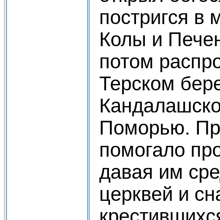
постригся в 
Колы и Печен
потом распр
Терском бере
Кандалашско
Поморью. Пр
помогало пр
давая им сре
церквей и с
крестившихс