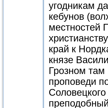
угодникам д
кебунов (вол
местностей 
христианств
край к Нордк
князе Васил
Грозном там 
проповеди п
Соловецкого
преподобный