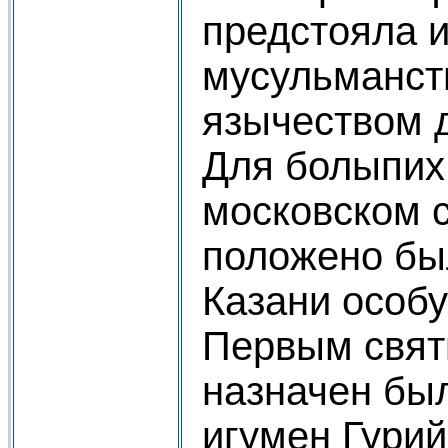
предстояла и
мусульманст
язычеством д
Для болыпих
московском с
положено бы
Казани особ
Первым свят
назначен бы
игумен Гури