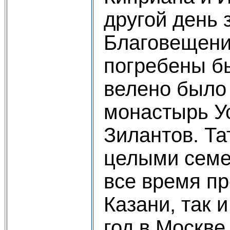
другой день 
Благовещения
погребены б
велено было
монастырь У
Зилантов. Та
целыми семе
все время п
Казани, так 
год в Москве