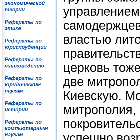
экономической
управлением
теории
самодержцев
Рефераты по
этике
властью лито
Рефераты по
юриспруденции
правительств
Рефераты по
церковь тоже
языковедению
две митропол
Рефераты по
юридическим
наукам
Киевскую. М
Рефераты по
митрополия,
истории
покровительс
Рефераты по
компьютерным
успешно возр
наукам