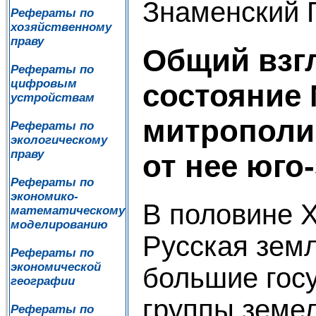
Знаменский 
Рефераты по
хозяйственному
праву
Общий взг
Рефераты по
цифровым
состояние
устройствам
митрополи
Рефераты по
экологическому
праву
от нее юго
Рефераты по
экономико-
В половине Х
математическому
моделированию
Русская земл
Рефераты по
экономической
большие гос
географии
группы земел
Рефераты по