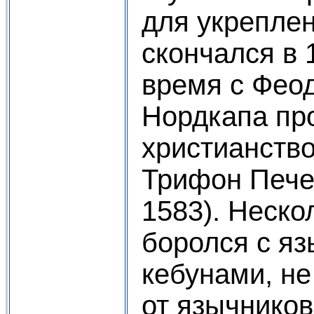
для укреплен
скончался в 
время с Фео
Нордкапа пр
христианств
Трифон Печен
1583). Неско
боролся с я
кебунами, не
от язычников