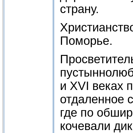
страну.
Христианств
Поморье.
Просветител
пустыннолюб
и ХVI веках 
отдаленное 
где по обши
кочевали дик