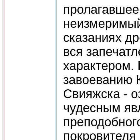
пролагавшее 
неизмеримый
сказаниях др
вся запечат
характером. 
завоеванию К
Свияжска - 
чудесным яв
преподобного
покровителя