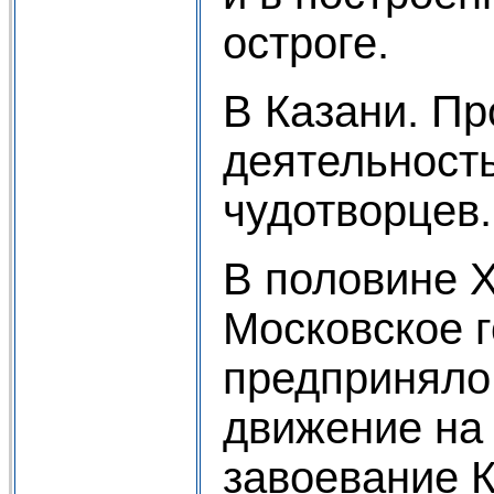
остроге.
Β Казани. П
деятельность
чудотворцев.
Β половине Х
Московское 
предприняло
движение на
завоевание К