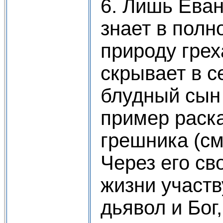
6. Лишь Ева
знает в полн
природу греха
скрывает в с
блудный сын
пример раск
грешника (см.
Через его св
жизни участв
дьявол и Бог,