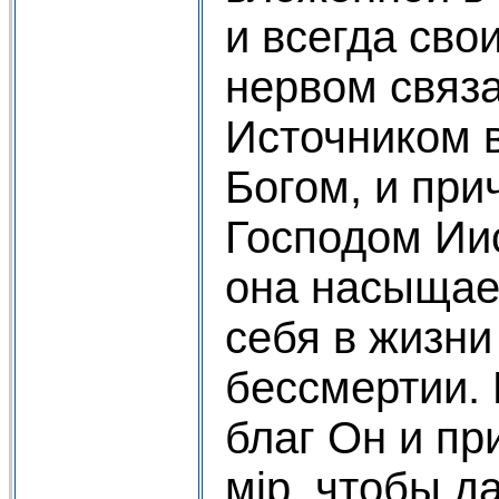
и всегда св
нервом связ
Источником 
Богом, и при
Господом Ии
она насыщае
себя в жизни
бессмертии. 
благ Он и п
мiр, чтобы д