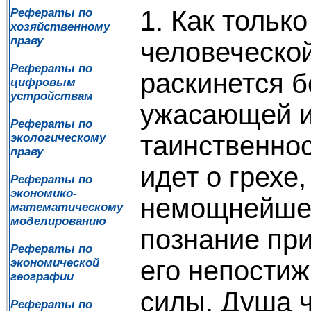
1. Как тольк
Рефераты по
хозяйственному
праву
человеческо
Рефераты по
раскинется 
цифровым
устройствам
ужасающей и
Рефераты по
таинственнос
экологическому
праву
идет о грехе,
Рефераты по
экономико-
немощнейшее
математическому
моделированию
познание при
Рефераты по
его непости
экономической
географии
силы. Душа 
Рефераты по