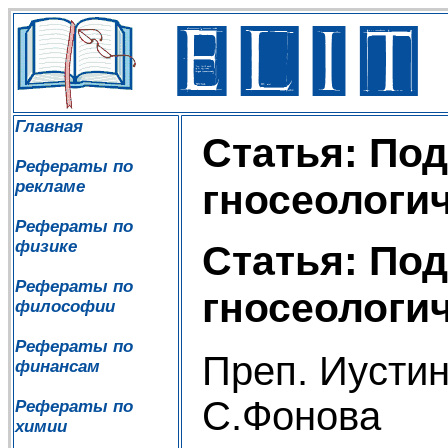
Главная
Статья: По
Рефераты по
рекламе
гносеологи
Рефераты по
физике
Статья: По
Рефераты по
гносеологи
философии
Рефераты по
Преп. Иустин
финансам
С.Фонова
Рефераты по
химии