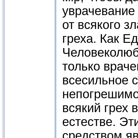
уврачевание 
от всякого зл
греха. Как Е
Человеколюб
только враче
всесильное с
непогрешим
всякий грех 
естестве. Э
средством яв