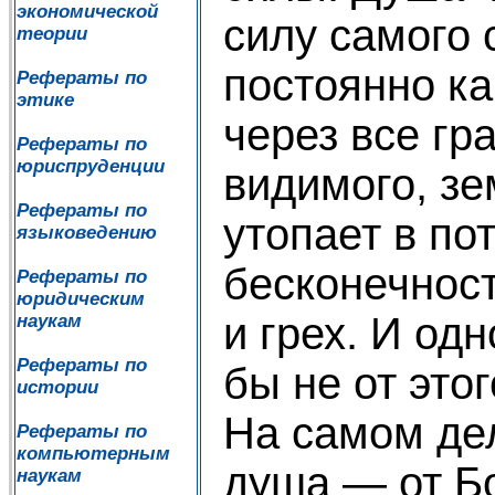
экономической
силу самого 
теории
постоянно ка
Рефераты по
этике
через все гр
Рефераты по
юриспруденции
видимого, зе
Рефераты по
утопает в по
языковедению
бесконечност
Рефераты по
юридическим
и грех. И одн
наукам
Рефераты по
бы не от этог
истории
На самом дел
Рефераты по
компьютерным
душа — от Бо
наукам