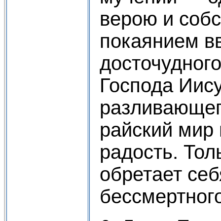
верою и соб
покаянием в
досточудного
Господа Иису
разливающег
райский мир
радость. Тол
обретает себ
бессмертного