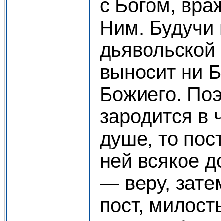
с Богом, вра
Ним. Будучи 
дьявольской 
выносит ни Б
Божиего. Поэ
зародится в 
душе, то пос
ней всякое д
— веру, зате
пост, милост