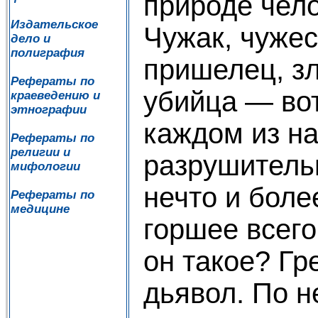
природе чело
Издательское
Чужак, чужес
дело и
полиграфия
пришелец, зл
Рефераты по
убийца — вот
краеведению и
этнографии
каждом из на
Рефераты по
религии и
разрушитель
мифологии
нечто и боле
Рефераты по
медицине
горшее всего 
он такое? Гр
дьявол. По 