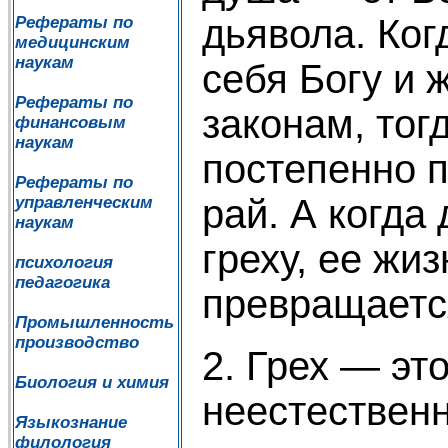
дьявола. Ког
Рефераты по
медицинским
наукам
себя Богу и 
Рефераты по
законам, тог
финансовым
наукам
постепенно п
Рефераты по
рай. А когда
управленческим
наукам
греху, ее жи
психология
педагогика
превращается
Промышленность
производство
2. Грех — эт
Биология и химия
неестественн
Языкознание
филология