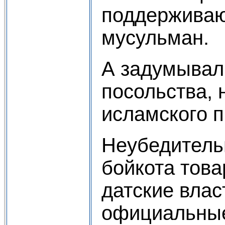
поддерживаю
мусульман.
А задумывал
посольства, 
исламского п
Неубедительн
бойкота това
датские влас
официальные