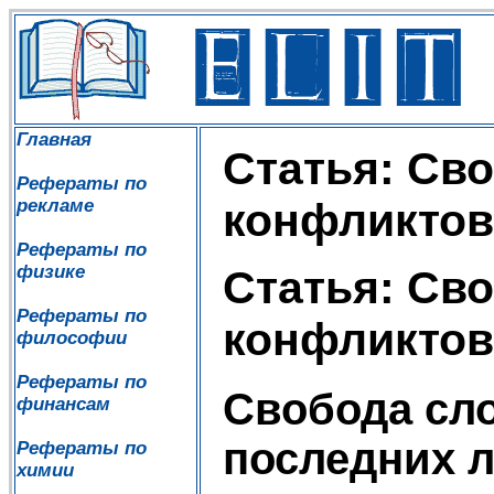
Главная
Статья: Сво
Рефераты по
рекламе
конфликтов
Рефераты по
физике
Статья: Сво
Рефераты по
конфликтов
философии
Рефераты по
Свобода сло
финансам
последних л
Рефераты по
химии