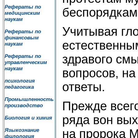
Рефераты по
беспорядкам 
медицинским
наукам
Учитывая гл
Рефераты по
финансовым
естественны
наукам
здравого см
Рефераты по
управленческим
наукам
вопросов, на
психология
ответы.
педагогика
Промышленность
Прежде всег
производство
ряда вон вы
Биология и химия
на пророка М
Языкознание
филология