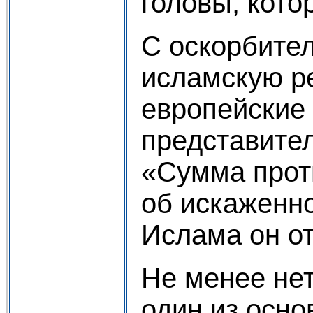
головы, кото
С оскорбите
исламскую р
европейские
представите
«Сумма проти
об искаженно
Ислама он о
Не менее не
один из осно