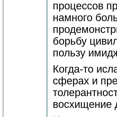
процессов пр
намного боль
продемонстр
борьбу циви
пользу имид
Когда-то исл
сферах и пре
толерантнос
восхищение д