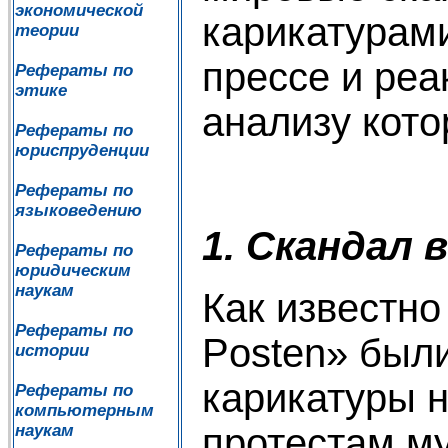
экономической
карикатурам
теории
прессе и реа
Рефераты по
этике
анализу кото
Рефераты по
юриспруденции
Рефераты по
языковедению
1. Скандал 
Рефераты по
юридическим
наукам
Как известно 
Рефераты по
Posten» был
истории
карикатуры н
Рефераты по
компьютерным
протестам м
наукам