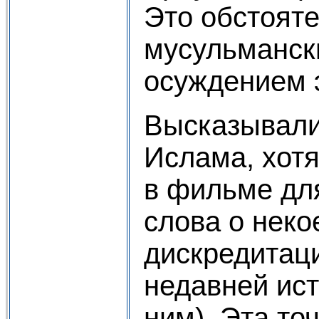
Это обстоят
мусульманск
осуждением 
Высказывали
Ислама, хотя
в фильме для
слова о неко
дискредитаци
недавней ис
ним). Эта то