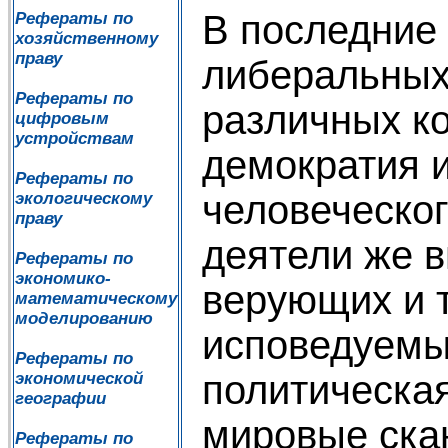
В последние
Рефераты по
хозяйственному
праву
либеральных
Рефераты по
различных к
цифровым
устройствам
демократия 
Рефераты по
человеческог
экологическому
праву
деятели же 
Рефераты по
экономико-
верующих и т
математическому
моделированию
исповедуемы
Рефераты по
политическая
экономической
географии
мировые скан
Рефераты по