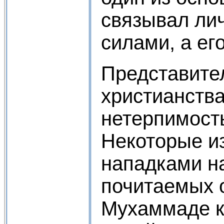
связывал ли
силами, а ег
Представите
христианств
нетерпимост
Некоторые и
нападками н
почитаемых 
Мухаммаде к