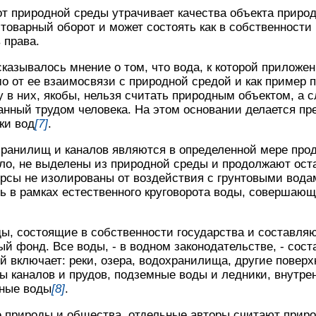
от природной среды утрачивает качества объекта приро
 товарный оборот и может состоять как в собственности 
 права.
казывалось мнение о том, что вода, к которой приложен
о от ее взаимосвязи с природной средой и как пример 
 в них, якобы, нельзя считать природным объектом, а с
данный трудом человека. На этом основании делается пр
ки вод
[7]
.
ранилищ и каналов являются в определенной мере прод
вило, не выделены из природной среды и продолжают ост
рсы не изолированы от воздействия с грунтовыми вода
ь в рамках естественного круговорота воды, совершающ
ы, состоящие в собственности государства и составля
й фонд. Все воды, - в водном законодательстве, - сос
й включает: реки, озера, водохранилища, другие повер
ды каналов и прудов, подземные воды и ледники, внутре
ьные воды
[8]
.
 природы и общества, отдельные авторы считают прир