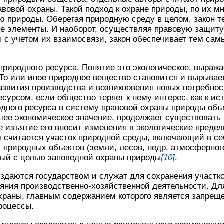
вовой охраны. Такой подход к охране природы, по их м
 природы. Оберегая природную среду в целом, закон 
ые элементы. И наоборот, осуществляя правовую защит
 с учетом их взаимосвязи, закон обеспечивает тем сам
природного ресурса. Понятие это экологическое, выража
То или иное природное вещество становится и вырывае
азвития производства и возникновения новых потребнос
сурсом, если общество теряет к нему интерес, как к ис
дного ресурса в систему правовой охраны природы объя
шее экономическое значение, продолжает существовать
ое изъятие его вносит изменения в экологические преде
 считается участок природной среды, включающий в се
природных объектов (земли, лесов, недр, атмосферного
ный с целью заповедной охраны природы
[10]
.
здаются государством и служат для сохранения участк
яния производственно-хозяйственной деятельности. Дл
храны, главным содержанием которого является запрещ
роцессы.