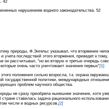
. 42
чиненных нарушением водного законодательства. 52
ктику природы, Ф.Энгельс указывал, что вторжение чело
и учета последствий этого вторжения, приведет к тому,
ые он рассчитывал, "но во вторую и третью очередь совс
которые очень часто уничтожают значение первых"
[1]
.
 этого положения сильно возросла, т.к. охрана окружаю
ой государственной политики, международных отношени
дирующих проблем научного общества.
рироды не сразу приобрела нынешнее значение, хотя уже
 стране ставилась задача рационального использовани
 том числе и водных ресурсов.
[2]