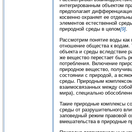
интегрированным объектом пра
предполагает дифференциацию
косвенно охраняет ее отдельн
элементов естественной среды
природной среды в целом
[9]
.
Рассмотрим понятие воды как 
отношение общества к водам. 
объекта и среды вследствие р
же вещество перестает быть ре
потребления. Включение приро
природное вещество, получив
состоянии с природой, а всяк
среды. Природным комплексом
взаимосвязанных между собой 
мира), специально обособлен
Такие природные комплексы со
среды от разрушительного вли
заповедный режим правовой о
вмешательства в природные п