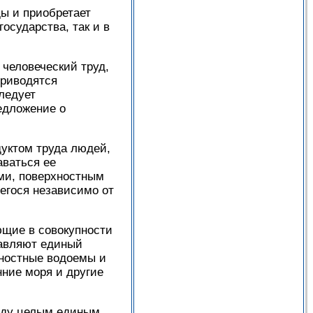
ды и приобретает
государства, так и в
 человеческий труд,
приводятся
ледует
едложение о
уктом труда людей,
аваться ее
ми, поверхностным
егося независимо от
ющие в совокупности
тавляют единый
хностные водоемы и
нние моря и другие
оду целым единым