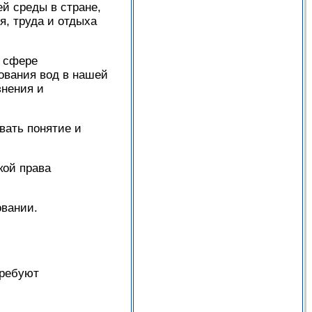
й среды в стране,
я, труда и отдыха
в сфере
ования вод в нашей
знения и
вать понятие и
кой права
овании.
требуют