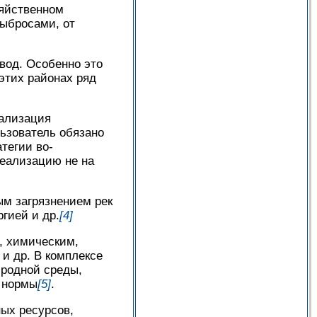
зяйственном
ыбросами, от
вод. Особенно это
этих районах ряд
еализация
ьзователь обязано
тегии во-
реализацию не на
ым загрязнением рек
гией и др.
[4]
, химическим,
и др. В комплексе
иродной среды,
е нормы
[5]
.
ых ресурсов,