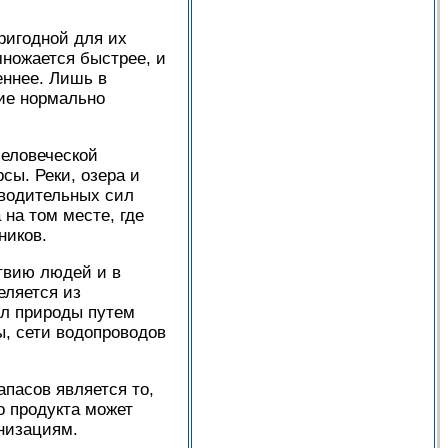
ригодной для их
множается быстрее, и
еннее. Лишь в
ие нормально
человеческой
сы. Реки, озера и
зводительных сил
 на том месте, где
ников.
твию людей и в
еляется из
ил природы путем
ы, сети водопроводов
пасов является то,
о продукта может
анизациям.