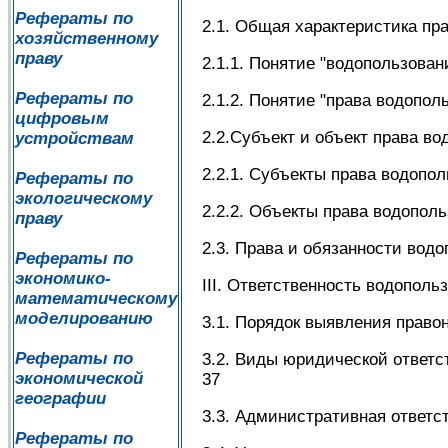
Рефераты по
2.1. Общая характеристика пр
хозяйственному
праву
2.1.1. Понятие "водопользовани
Рефераты по
2.1.2. Понятие "права водопол
цифровым
2.2.Субъект и объект права во
устройствам
2.2.1. Субъекты права водопол
Рефераты по
экологическому
2.2.2. Объекты права водополь
праву
2.3. Права и обязанности водо
Рефераты по
экономико-
III. Ответственность водополь
математическому
моделированию
3.1. Порядок выявления право
Рефераты по
3.2. Виды юридической ответс
экономической
37
географии
3.3. Административная ответст
Рефераты по