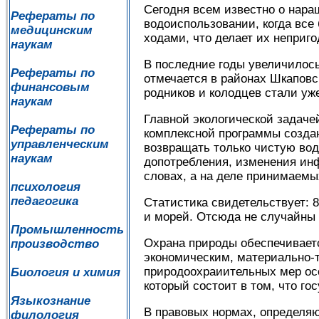
Сегодня всем известно о нара
Рефераты по
водоиспользовании, когда вс
медицинским
ходами, что делает их неприг
наукам
В последние годы увеличилось
Рефераты по
отмечается в районах Шкаповс
финансовым
родников и колодцев стали уж
наукам
Главной экологической задаче
Рефераты по
комплексной программы созда
управленческим
возвращать только чистую воду
наукам
допотребления, изменения ин
словах, а на деле принимаемы
психология
педагогика
Статистика свидетельствует: 
и морей. Отсюда не случайны 
Промышленность
Охрана природы обеспечивает
производство
экономическим, материально-т
природоохраиительных мер ос
Биология и химия
который состоит в том, что г
Языкознание
В правовых нормах, определяю
филология