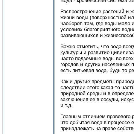
Вода - кровеносная система З
Распространение растений и ж
жизни воды (поверхностной ил
наоборот, там, где воды мало 
условиях благоприятного водн
развивающихся и жизнеспособ
Важно отметить, что вода все
культуры и развитие цивилиза
часто подземные воды во все
городов и других населенных п
есть питьевая вода, будь то р
Как и другие предметы природ
следствии этого какая-то час
природной среды и в определ
заключения ее в сосуды, иску
и т.д.
Главным отличием правового р
что добытая вода в процессе 
принадлежать на праве собств