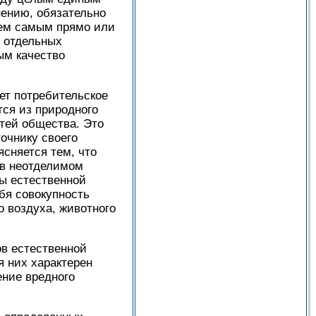
нению, обязательно
тем самым прямо или
у отдельных
ым качество
ет потребительское
тся из природного
тей общества. Это
точнику своего
сняется тем, что
 в неотделимом
лы естественной
бя совокупность
 воздуха, животного
ов естественной
я них характерен
ение вредного