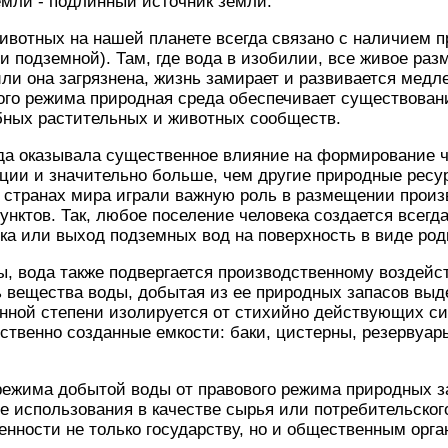
емли - подлинный источник земли.
ивотных на нашей планете всегда связано с наличием п
и подземной). Там, где вода в изобилии, все живое раз
или она загрязнена, жизнь замирает и развивается медл
ого режима природная среда обеспечивает существован
ных растительных и животных сообществ.
гда оказывала существенное влияние на формирование 
ции и значительно больше, чем другие природные ресур
х странах мира играли важную роль в размещении прои
унктов. Так, любое поселение человека создается всегда
ека или выход подземных вод на поверхность в виде род
ы, вода также подвергается производственному воздейс
ть вещества воды, добытая из ее природных запасов выд
енной степени изолируется от стихийно действующих с
сственно созданные емкости: баки, цистерны, резервуар
ежима добытой воды от правового режима природных за
ее использования в качестве сырья или потребительског
енности не только государству, но и общественным орг