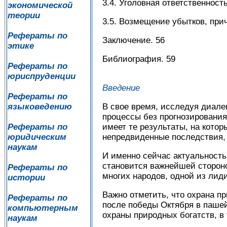
3.4. Уголовная ответственность
экономической
теории
3.5. Возмещение убытков, при
Рефераты по
Заключение. 56
этике
Библиография. 59
Рефераты по
юриспруденции
Введение
Рефераты по
языковедению
В свое время, исследуя диале
процессы без прогнозирования 
Рефераты по
имеет те результаты, на котор
юридическим
непредвиденные последствия, 
наукам
И именно сейчас актуальность
становится важнейшей сторон
Рефераты по
многих народов, одной из ли
истории
Важно отметить, что охрана п
Рефераты по
после победы Октября в пашей
компьютерным
охраны природных богатств, в
наукам