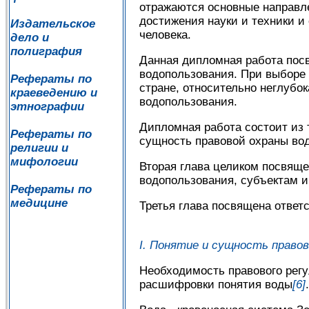
отражаются основные направле
достижения науки и техники и
Издательское
человека.
дело и
полиграфия
Данная дипломная работа пос
водопользования. При выборе
Рефераты по
стране, относительно неглубок
краеведению и
водопользования.
этнографии
Дипломная работа состоит из т
Рефераты по
сущность правовой охраны вод
религии и
мифологии
Вторая глава целиком посвяще
водопользования, субъектам и
Рефераты по
медицине
Третья глава посвящена ответ
I. Понятие и сущность правов
Необходимость правового рег
расшифровки понятия воды
[6]
.