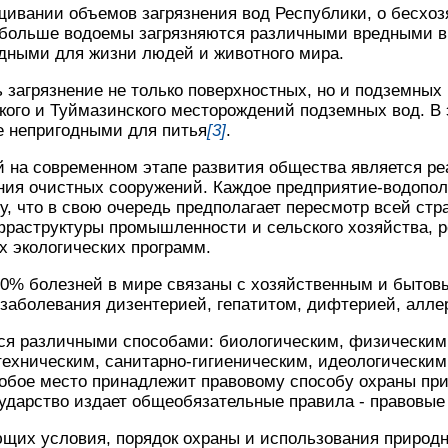
щивании объемов загрязнения вод Республики, о бесхо
е больше водоемы загрязняются различными вредными в
одными для жизни людей и животного мира.
 загрязнение не только поверхностных, но и подземных 
кого и Туймазинского месторождений подземных вод. В 
е непригодными для питья
[3]
.
й на современном этапе развития общества является р
ния очистных сооружений. Каждое предприятие-водопол
, что в свою очередь предполагает пересмотр всей стра
фраструктуры промышленности и сельского хозяйства, 
х экологических программ.
80% болезней в мире связаны с хозяйственным и бытов
заболевания дизентерией, гепатитом, дифтерией, аллер
ся различными способами: биологическим, физическим
ехническим, санитарно-гигиеническим, идеологическим 
обое место принадлежит правовому способу охраны пр
осударство издает общеобязательные правила - правовы
щих условия, порядок охраны и использования природн