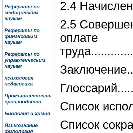
2.4 Начисление
Рефераты по
медицинским
наукам
2.5 Совершен
Рефераты по
оплате
финансовым
наукам
труда................
Рефераты по
управленческим
Заключение..........
наукам
психология
педагогика
Глоссарий...........
Промышленность
производство
Список использов
Биология и химия
Список сокращений..
Языкознание
филология