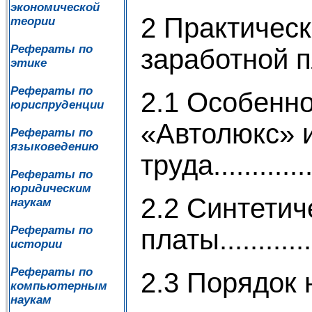
экономической
2 Практическ
теории
Рефераты по
заработной плате
этике
Рефераты по
2.1 Особенн
юриспруденции
«Автолюкс» и
Рефераты по
языковедению
труда................
Рефераты по
юридическим
2.2 Синтетич
наукам
Рефераты по
платы................
истории
Рефераты по
2.3 Порядок нач
компьютерным
наукам