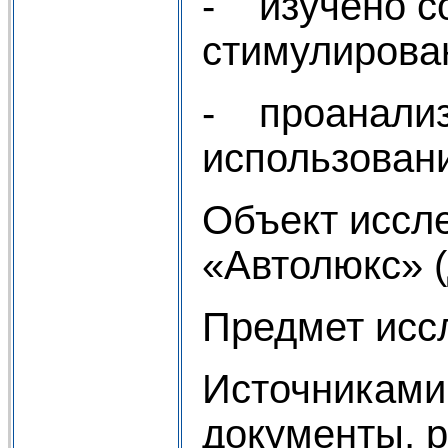
- изучено с
стимулирова
- проанализ
использован
Объект иссл
«Автолюкс» 
Предмет иссл
Источниками
документы, р