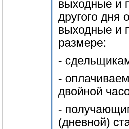
выходные и 
другого дня 
выходные и 
размере:
- сдельщика
- оплачиваем
двойной часо
- получающим
(дневной) ст