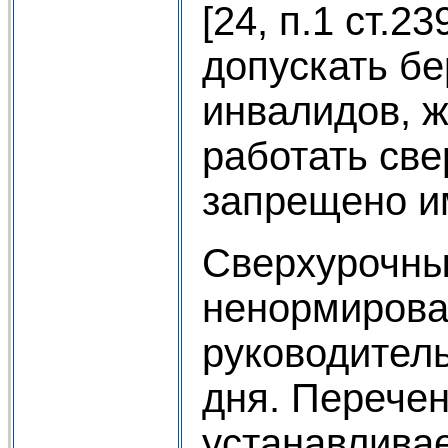
[24, п.1 ст.2
допускать б
инвалидов, ж
работать све
запрещено им
Сверхурочный
ненормирова
руководитель
дня. Перече
устанавлива