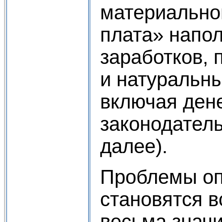
материальног
плата» напо
заработков, 
и натуральн
включая ден
законодатель
далее).
Проблемы оп
становятся в
весьма значи