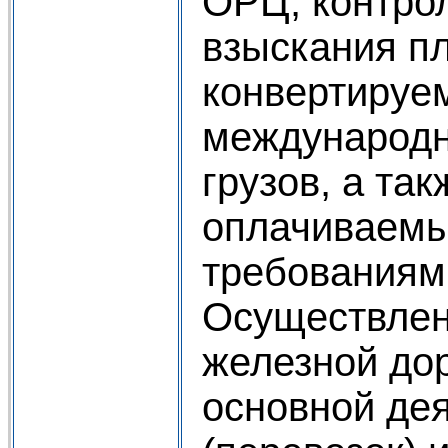
ОРЦ, контро
взыскания п
конвертируе
международн
грузов, а так
оплачиваемы
требованиям
Осуществлен
железной до
основной де