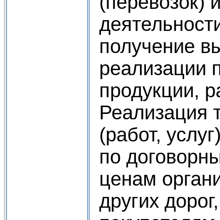
(перевозок) 
деятельност
получение вы
реализации 
продукции, ра
Реализация 
(работ, услу
по договорн
ценам орган
других дорог