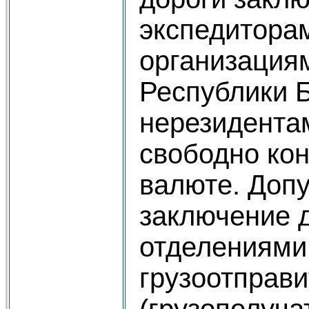
экспедитора
организация
Республики 
нерезидентам
свободно ко
валюте. Доп
заключение 
отделениями
грузоотправ
(грузополуча