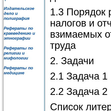
Издательское
1.3 Порядок 
дело и
полиграфия
налогов и от
Рефераты по
взимаемых о
краеведению и
этнографии
труда
Рефераты по
религии и
2. Задачи
мифологии
Рефераты по
2.1 Задача 1
медицине
2.2 Задача 2
Список лите