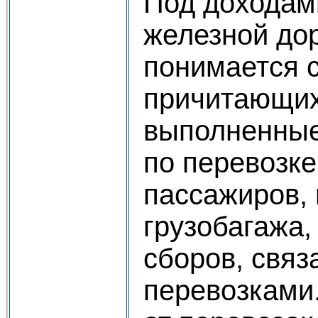
Под доходам
железной дор
понимается 
причитающих
выполненные
по перевозке
пассажиров, 
грузобагажа
сборов, связ
перевозками