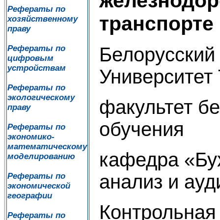
железнодо
Рефераты по
транспорте
хозяйственному
праву
Белорусский
Рефераты по
цифровым
устройствам
Университет
Рефераты по
экологическому
факультет б
праву
обучения
Рефераты по
экономико-
математическому
кафедра «Бух
моделированию
анализ и ауд
Рефераты по
экономической
географии
Контрольная
Рефераты по