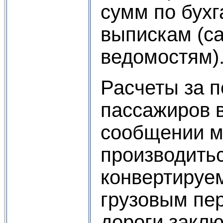
сумм по бух
выпискам (с
ведомостям)
Расчеты за п
пассажиров 
сообщении м
производитьс
конвертируе
грузовым пе
дороги закл