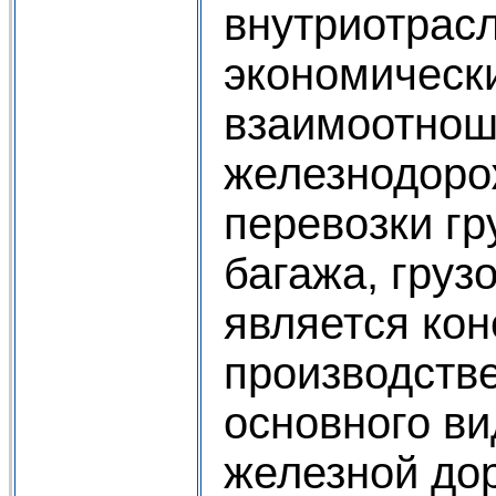
внутриотрас
экономическ
взаимоотнош
железнодорож
перевозки гр
багажа, груз
является ко
производств
основного ви
железной до