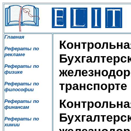
Главная
Контрольна
Рефераты по
рекламе
Бухгалтерск
Рефераты по
железнодо
физике
транспорте
Рефераты по
философии
Контрольна
Рефераты по
финансам
Бухгалтерск
Рефераты по
химии