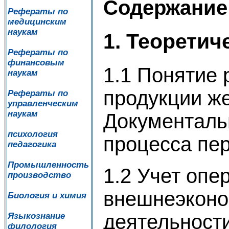
Содержание
Рефераты по
медицинским
наукам
1. Теорети
Рефераты по
финансовым
1.1 Понятие
наукам
продукции же
Рефераты по
управленческим
наукам
Документаль
психология
процесса пе
педагогика
Промышленность
1.2 Учет опе
производство
внешнеэконо
Биология и химия
деятельност
Языкознание
филология