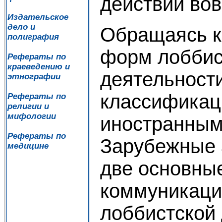
действий вов
Издательское
дело и
Обращаясь к
полиграфия
форм лоббис
Рефераты по
краеведению и
деятельности
этнографии
классификац
Рефераты по
религии и
мифологии
иностранным
Рефераты по
Зарубежные 
медицине
две основны
коммуникаци
лоббистской 