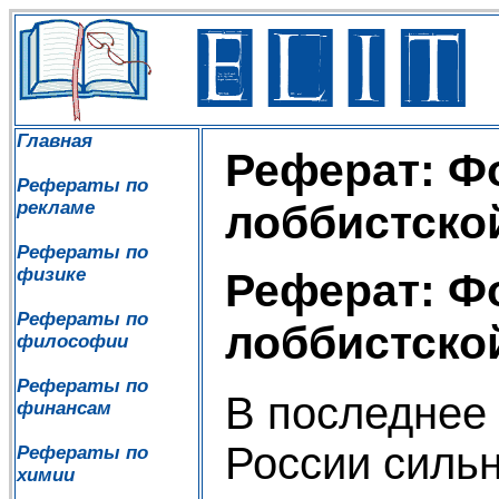
Главная
Реферат: Ф
Рефераты по
рекламе
лоббистско
Рефераты по
физике
Реферат: Ф
Рефераты по
лоббистско
философии
Рефераты по
В последнее 
финансам
России силь
Рефераты по
химии