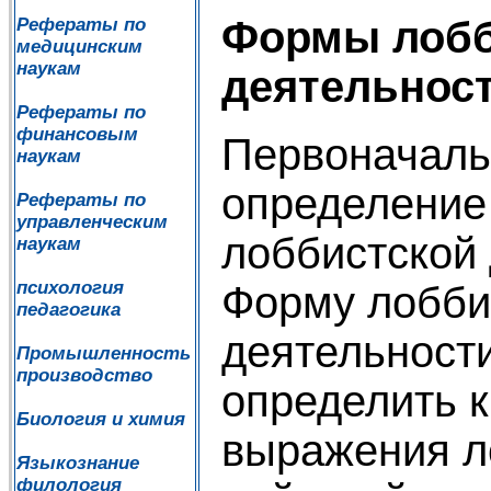
Формы лобб
Рефераты по
медицинским
наукам
деятельнос
Рефераты по
финансовым
Первоначаль
наукам
определение
Рефераты по
управленческим
лоббистской 
наукам
психология
Форму лобби
педагогика
деятельност
Промышленность
производство
определить к
Биология и химия
выражения л
Языкознание
филология