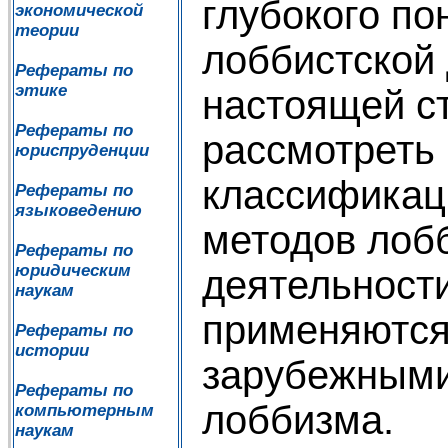
глубокого п
экономической
теории
лоббистской 
Рефераты по
этике
настоящей с
Рефераты по
рассмотреть
юриспруденции
классификац
Рефераты по
языковедению
методов лоб
Рефераты по
юридическим
деятельности
наукам
применяются
Рефераты по
истории
зарубежными
Рефераты по
лоббизма.
компьютерным
наукам