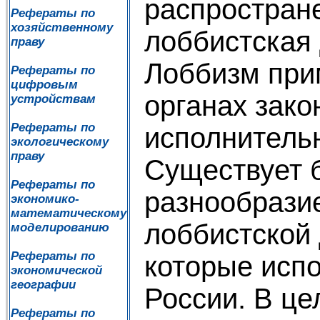
распростран
Рефераты по
хозяйственному
лоббистская 
праву
Лоббизм при
Рефераты по
цифровым
органах зако
устройствам
Рефераты по
исполнительн
экологическому
праву
Существует 
Рефераты по
разнообрази
экономико-
математическому
лоббистской 
моделированию
Рефераты по
которые испо
экономической
географии
России. В це
Рефераты по