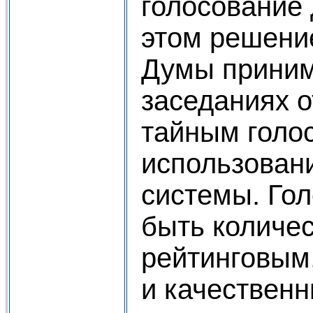
голосование 
этом решени
Думы приним
заседаниях 
тайным голо
использован
системы. Го
быть количе
рейтинговым
и качествен