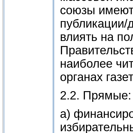
союзы имеют
публикации/
влиять на по
Правительст
наиболее чи
органах газе
2.2. Прямые:
а) финансир
избирательн