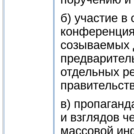
б) участие в
конференциях
созываемых 
предварител
отдельных р
правительств
в) пропаганд
и взглядов ч
массовой ин