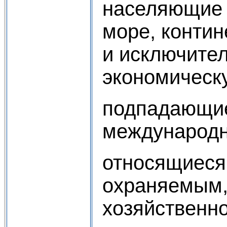
населяющие 
море, конти
и исключите
экономическ
подпадающие
международн
относящиеся
охраняемым,
хозяйственн