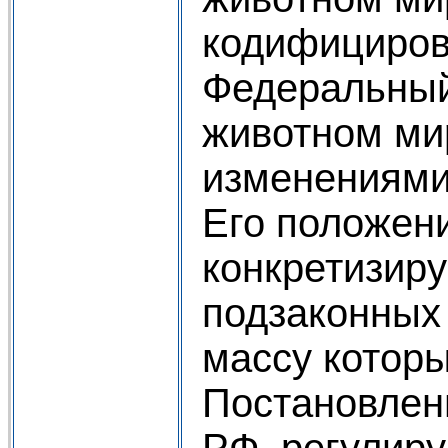
кодифициро
Федеральный
животном мир
изменениями
Его положен
конкретизир
подзаконных 
массу котор
Постановлен