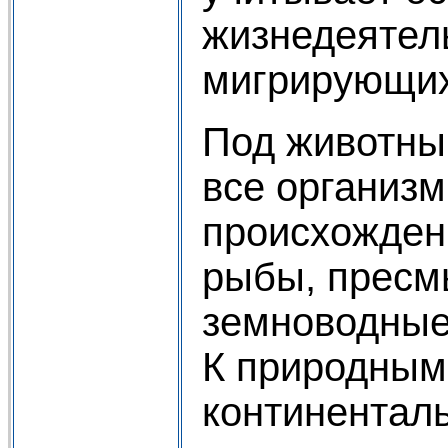
жизнедеятел
мигрирующих
Под животны
все организ
происхождени
рыбы, пресм
земноводные
К природным
континентал