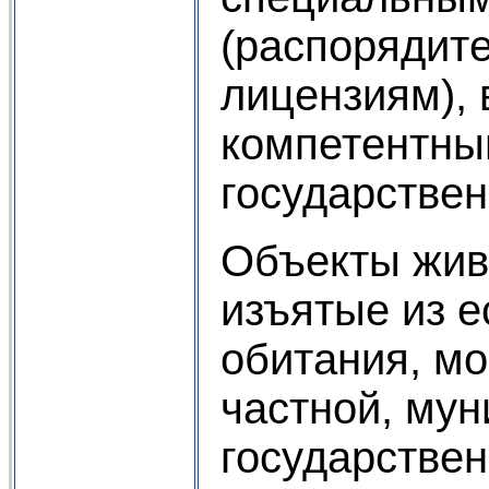
(распорядит
лицензиям),
компетентн
государстве
Объекты жив
изъятые из е
обитания, мо
частной, мун
государстве