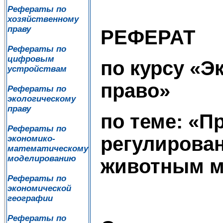
Рефераты по
хозяйственному
праву
РЕФЕРАТ
Рефераты по
цифровым
по курсу «Э
устройствам
право»
Рефераты по
экологическому
праву
по теме: «П
Рефераты по
регулирова
экономико-
математическому
моделированию
животным 
Рефераты по
экономической
географии
Рефераты по