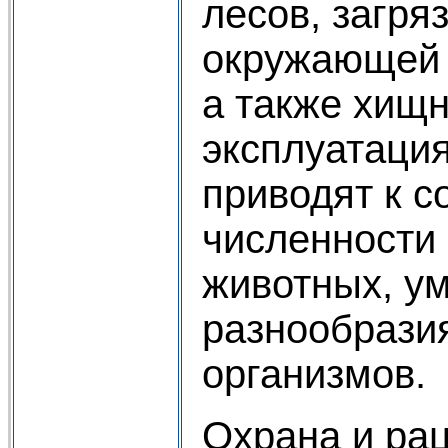
лесов, загря
окружающей 
а также хищ
эксплуатаци
приводят к 
численности
животных, у
разнообрази
организмов.
Охрана и ра