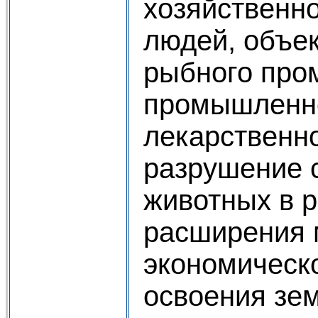
хозяйственно
людей, объек
рыбного про
промышленно
лекарственн
разрушение 
животных в р
расширения 
экономическ
освоения зе