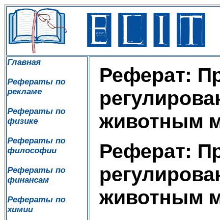
Главная
Реферат: П
Рефераты по
рекламе
регулирова
Рефераты по
животным 
физике
Рефераты по
Реферат: П
философии
регулирова
Рефераты по
финансам
животным 
Рефераты по
химии