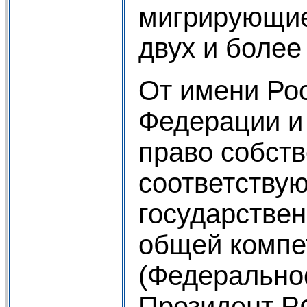
мигрирующие
двух и более
От имени Ро
Федерации и
право собст
соответству
государстве
общей компе
(Федерально
Президент Р