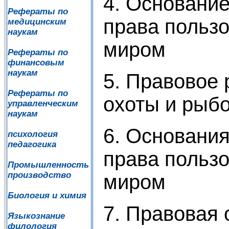
4. Основани
Рефераты по
права польз
медицинским
наукам
миром
Рефераты по
финансовым
наукам
5. Правовое 
Рефераты по
охоты и рыб
управленческим
наукам
6. Основани
психология
педагогика
права польз
Промышленность
производство
миром
Биология и химия
7. Правовая 
Языкознание
филология