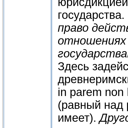
юрисдикцией
государства.
право дейст
отношениях
государства
Здесь задей
древнеримск
in parem non
(равный над
имеет).
Друг