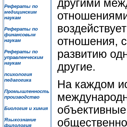
другими ме
Рефераты по
отношениями
медицинским
наукам
воздействует
Рефераты по
финансовым
отношения, 
наукам
развитию одн
Рефераты по
управленческим
другие.
наукам
психология
педагогика
На каждом и
Промышленность
международн
производство
объективные
Биология и химия
общественног
Языкознание
филология