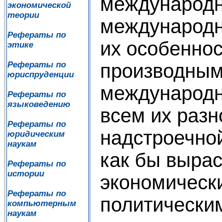
международ
экономической
теории
международн
Рефераты по
их особеннос
этике
производным
Рефераты по
юриспруденции
международн
Рефераты по
языковедению
всем их разн
Рефераты по
надстроечной
юридическим
наукам
как бы вырас
Рефераты по
истории
экономическ
Рефераты по
политически
компьютерным
наукам