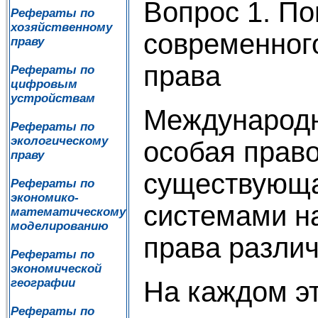
Вопрос 1. По
Рефераты по
хозяйственному
современног
праву
права
Рефераты по
цифровым
устройствам
Международ
Рефераты по
экологическому
особая право
праву
существующа
Рефераты по
экономико-
системами н
математическому
моделированию
права различ
Рефераты по
экономической
На каждом э
географии
Рефераты по