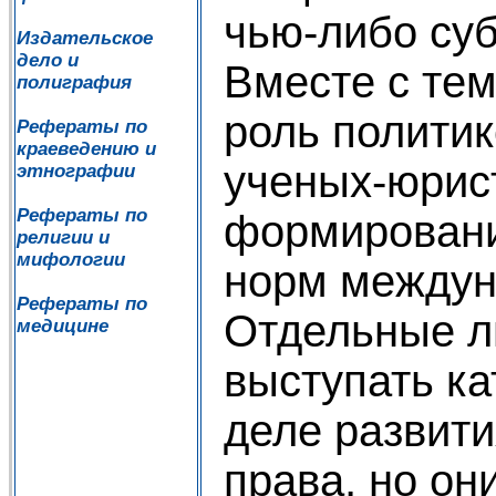
чью-либо су
Издательское
дело и
Вместе с тем
полиграфия
роль политик
Рефераты по
краеведению и
ученых-юрис
этнографии
Рефераты по
формировани
религии и
мифологии
норм междун
Рефераты по
Отдельные л
медицине
выступать ка
деле развит
права, но он