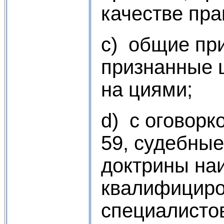
качестве пр
c) общие пр
признанные 
на циями;
d) с оговорко
59, судебны
доктрины на
квалифицир
специалисто