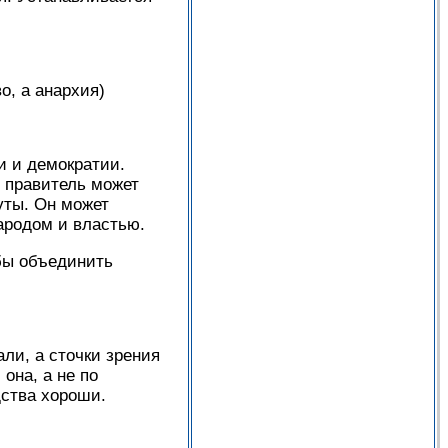
о, а анархия)
и и демократии.
 правитель может
уты. Он может
ародом и властью.
обы объединить
ли, а сточки зрения
она, а не по
дства хороши.