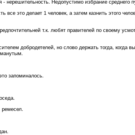
 - нерешительность. Недопустимо избрание среднего п
сть все это делает 1 человек, а затем казнить этого чело
редпочтительней т.к. любят правителей по своему усмот
сителем добродетелей, но слово держать тогда, когда в
бманутым.
 это запоминалось.
оседа.
и ремесел.
дан.