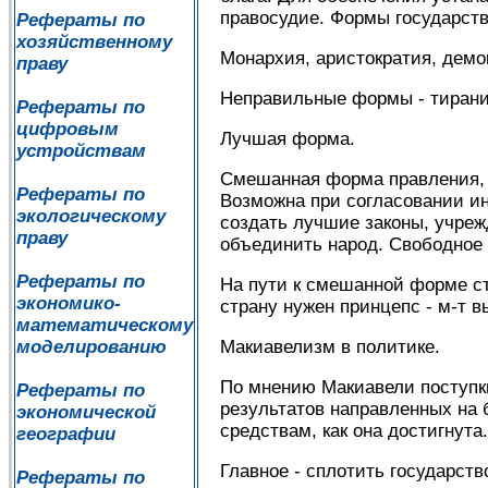
правосудие. Формы государств
Рефераты по
хозяйственному
Монархия, аристократия, демо
праву
Неправильные формы - тирания
Рефераты по
цифровым
Лучшая форма.
устройствам
Смешанная форма правления, 
Рефераты по
Возможна при согласовании и
экологическому
создать лучшие законы, учре
праву
объединить народ. Свободное 
Рефераты по
На пути к смешанной форме сто
экономико-
страну нужен принцепс - м-т 
математическому
Макиавелизм в политике.
моделированию
По мнению Макиавели поступки
Рефераты по
результатов направленных на б
экономической
средствам, как она достигнута
географии
Главное - сплотить государств
Рефераты по