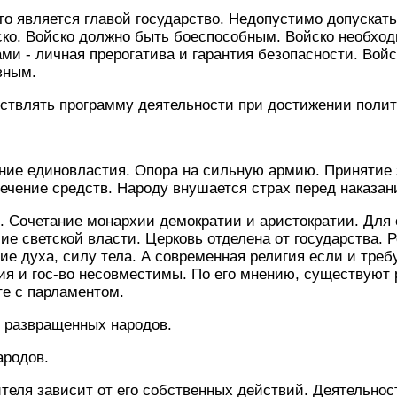
то является главой государство. Недопустимо допускать
ско. Войско должно быть боеспособным. Войско необхо
ми - личная прерогатива и гарантия безопасности. Войс
зным.
ствлять программу деятельности при достижении полит
единовластия. Опора на сильную армию. Принятие з
лечение средств. Народу внушается страх перед наказан
четание монархии демократии и аристократии. Для 
ие светской власти. Церковь отделена от государства. 
е духа, силу тела. А современная религия если и требу
гия и гос-во несовместимы. По его мнению, существуют 
те с парламентом.
 развращенных народов.
ародов.
ителя зависит от его собственных действий. Деятельнос