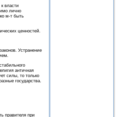
 к власти
димо лично
ко м-т быть
ических ценностей.
аконов. Устранение
ием.
стабильного
Религия античная
ет силы, то только
разные государства.
ть правителя при