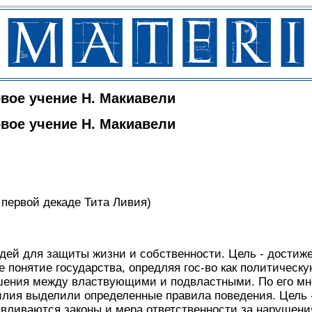
вое учение Н. Макиавели
вое учение Н. Макиавели
о первой декаде Тита Ливия)
дей для защиты жизни и собственности. Цель - достиже
понятие государства, опредляя гос-во как политическую
шения между властвующими и подвластными. По его м
илия выделили определенные правила поведения. Цель 
авливаются законы и мера ответственности за нарушени