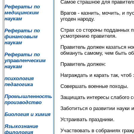
Самое страшное для правителя
Рефераты по
медицинским
Врагов - казнить, мочить, и пу
наукам
угоден народу.
Страх со стороны подданных п
Рефераты по
усмотрению правителя.
финансовым
наукам
Правитель должен казаться но
обмануть самому, чем быть о
Рефераты по
управленческим
Правитель должен:
наукам
Награждать и карать так, чтоб
психология
педагогика
Совершать военные походы.
Промышленность
Защищать интересы слабого с
производство
Заботиться о развитии науки 
Биология и химия
Устраивать праздники.
Языкознание
Участвовать в собраниях граж
филология