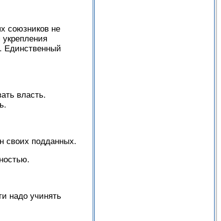
х союзников не
я укрепления
а. Единственный
ать власть.
ь.
н своих подданных.
ностью.
ти надо учинять