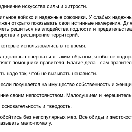
единение искусства силы и хитрости.
ильное войско и надежные союзники. У слабых надежны
олжен открыто показывать свои истинные намерения. Дл
меть решиться на злодейства подлости и предательств
дарства и расширение территорий.
 которые использовались в то время.
уп должны совершаться таким образом, чтобы не подорв
яют помощники правителя. Благие дела - сам правител
ть надо так, чтоб не вызывать ненависти.
 если покушается на имущество собственность и женщи
ение своим непостоянством. Малодушием и нерешитель
основательность и твердость.
обойтись без непопулярных мер. Все обиды и жестокос
казывать мало-помалу.