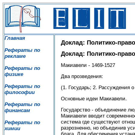
Главная
Доклад: Политико-право
Рефераты по
Доклад: Политико-право
рекламе
Макиавели - 1469-1527
Рефераты по
физике
Два прозведения:
Рефераты по
(1. Государь; 2. Рассуждения 
философии
Основные идеи Макиавели.
Рефераты по
Государство - объединение лю
финансам
Макиавели вводит современное 
система где существуют отно
Рефераты по
разрозненно, но объединив ус
химии
блага. Для обеспечения устан