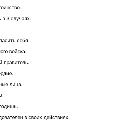
тоинство.
 в 3 случаях.
асить себя
го войска.
й правитель.
рдие.
ные лица.
м.
угодишь.
ователен в своих действиях.