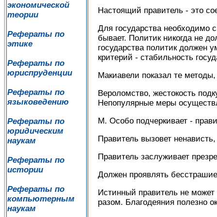
экономической
Настоящий правитель - это со
теории
Для государства необходимо с
Рефераты по
бывает. Политик никогда не д
этике
государства политик должен у
критерий - стабильность госу
Рефераты по
юриспруденции
Макиавели показал те методы,
Рефераты по
Вероломство, жестокость подк
языковедению
Непопулярные меры осуществл
М. Особо подчеркивает - прави
Рефераты по
юридическим
Правитель вызовет ненависть,
наукам
Правитель заслуживает презр
Рефераты по
истории
Должен проявлять бесстрашие 
Рефераты по
Истинный правитель не может 
компьютерным
разом. Благодеяния полезно о
наукам