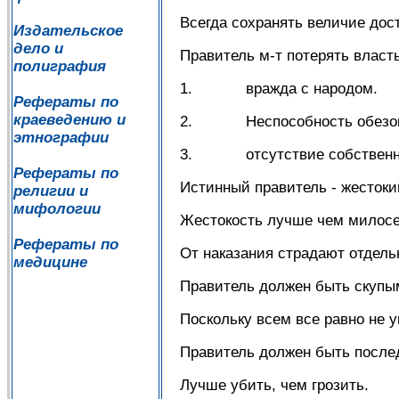
Всегда сохранять величие дос
Издательское
дело и
Правитель м-т потерять власть
полиграфия
1. вражда с народом.
Рефераты по
краеведению и
2. Неспособность обезоп
этнографии
3. отсутствие собственно
Рефераты по
Истинный правитель - жестоки
религии и
мифологии
Жестокость лучше чем милосе
Рефераты по
От наказания страдают отдель
медицине
Правитель должен быть скупы
Поскольку всем все равно не 
Правитель должен быть послед
Лучше убить, чем грозить.