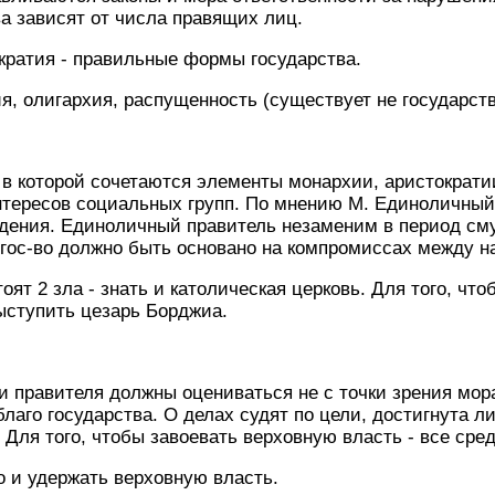
а зависят от числа правящих лиц.
кратия - правильные формы государства.
, олигархия, распущенность (существует не государств
в которой сочетаются элементы монархии, аристократи
нтересов социальных групп. По мнению М. Единоличный
ждения. Единоличный правитель незаменим в период см
гос-во должно быть основано на компромиссах между н
ят 2 зла - знать и католическая церковь. Для того, чт
выступить цезарь Борджиа.
 правителя должны оцениваться не с точки зрения мора
лаго государства. О делах судят по цели, достигнута ли 
. Для того, чтобы завоевать верховную власть - все сре
о и удержать верховную власть.