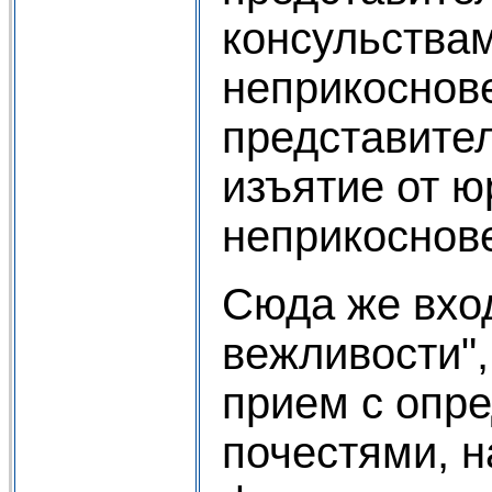
консульства
неприкоснов
представител
изъятие от ю
неприкоснов
Сюда же вход
вежливости", 
прием с опр
почестями, н