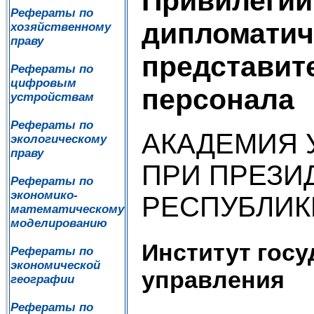
Привилегии
Рефераты по
дипломатич
хозяйственному
праву
представит
Рефераты по
цифровым
персонала
устройствам
Рефераты по
АКАДЕМИЯ 
экологическому
праву
ПРИ ПРЕЗИ
Рефераты по
экономико-
РЕСПУБЛИК
математическому
моделированию
Институт госу
Рефераты по
экономической
управления
географии
Рефераты по