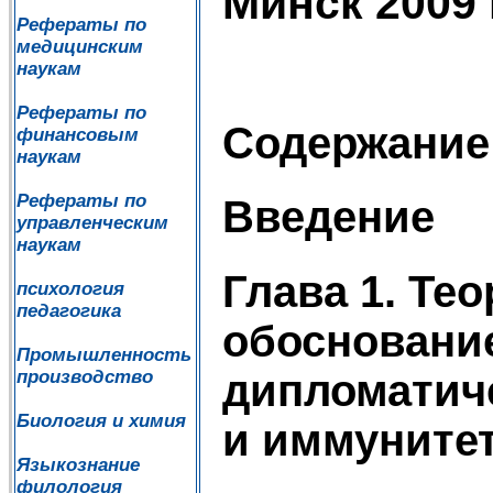
Минск 2009 
Рефераты по
медицинским
наукам
Рефераты по
Содержание
финансовым
наукам
Рефераты по
Введение
управленческим
наукам
Глава 1. Те
психология
педагогика
обосновани
Промышленность
дипломатич
производство
Биология и химия
и иммуните
Языкознание
филология