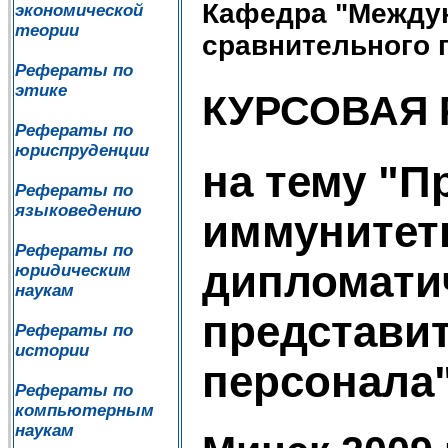
Кафедра "Между
экономической
теории
сравнительного 
Рефераты по
этике
КУРСОВАЯ 
Рефераты по
юриспруденции
на тему "П
Рефераты по
языковедению
иммуните
Рефераты по
дипломати
юридическим
наукам
представит
Рефераты по
истории
персонала
Рефераты по
компьютерным
наукам