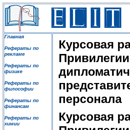
Главная
Курсовая ра
Рефераты по
рекламе
Привилегии
Рефераты по
дипломатич
физике
представит
Рефераты по
философии
персонала
Рефераты по
финансам
Курсовая ра
Рефераты по
химии