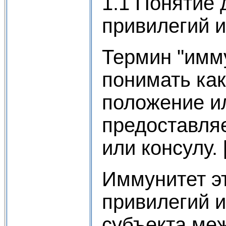
1.1 Понятие
привилегий 
Термин "имм
понимать как
положение ил
предоставля
или консулу. [
Иммунитет э
привилегий 
субъекта ме