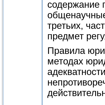
содержание п
общенаучные 
третьих, час
предмет регу
Правила юри
методах юрид
адекватност
непротивореч
действительн