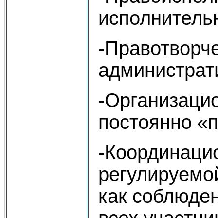
исполнительн
-Правотворч
администрат
-Организацио
постоянно «
-Координаци
регулируемо
как соблюден
всех участни