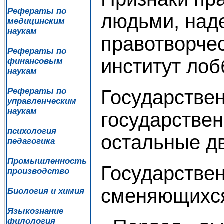
Рефераты по
людьми, над
медицинским
наукам
правотворчес
Рефераты по
институт лоб
финансовым
наукам
Государстве
Рефераты по
управленческим
наукам
государствен
психология
остальные д
педагогика
Промышленность
Государстве
производство
сменяющихся
Биология и химия
Языкознание
филология