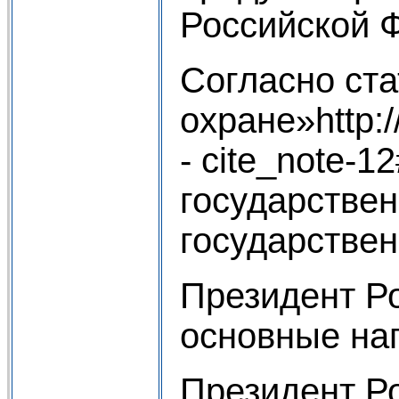
Российской 
Согласно ста
охране»htt
- cite_note-
государствен
государствен
Президент Р
основные нап
Президент Р