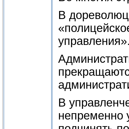
В дореволюц
«полицейское
управления»
Администрати
прекращаютс
администрати
В управленче
непременно 
подчинять п