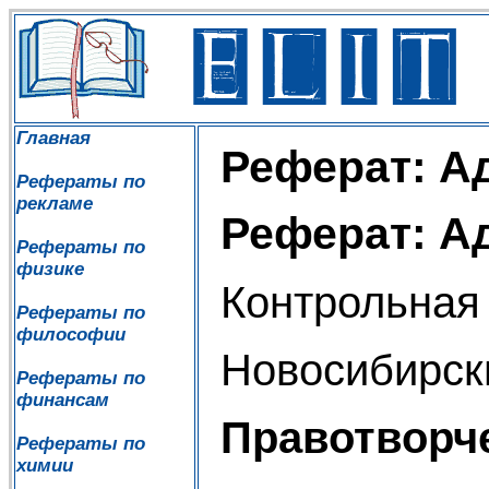
Главная
Реферат: А
Рефераты по
рекламе
Реферат: А
Рефераты по
физике
Контрольная
Рефераты по
философии
Новосибирск
Рефераты по
финансам
Правотворч
Рефераты по
химии