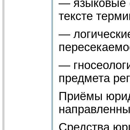
— языковые (
тексте терми
— логические
пересекаемос
— гносеолог
предмета рег
Приёмы юриди
направленные
Средства юр