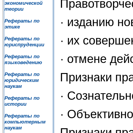
Правотворчес
экономической
теории
· изданию но
Рефераты по
этике
· их соверше
Рефераты по
юриспруденции
· отмене де
Рефераты по
языковедению
Признаки пра
Рефераты по
юридическим
наукам
· Сознательн
Рефераты по
истории
· Объективно
Рефераты по
компьютерным
наукам
Признаки пра