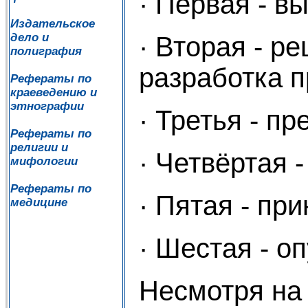
· Первая - в
Издательское
дело и
· Вторая - р
полиграфия
разработка п
Рефераты по
краеведению и
этнографии
· Третья - п
Рефераты по
религии и
· Четвёртая 
мифологии
Рефераты по
· Пятая - пр
медицине
· Шестая - о
Несмотря на 