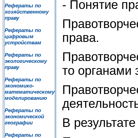
- Понятие пр
Рефераты по
хозяйственному
праву
Правотворчес
Рефераты по
права.
цифровым
устройствам
Правотворче
Рефераты по
экологическому
то органами 
праву
Рефераты по
Правотворчес
экономико-
математическому
моделированию
деятельность
Рефераты по
экономической
В результате
географии
Рефераты по