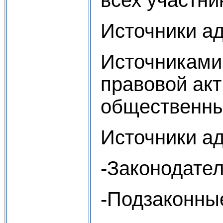
Источники а
Источниками
правовой акт
общественны
Источники а
-Законодател
-Подзаконные