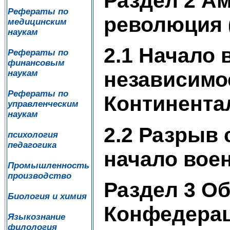
Раздел 2 А
Рефераты по
революция (
медицинским
наукам
2.1 Начало 
Рефераты по
финансовым
независимо
наукам
Рефераты по
Континента
управленческим
наукам
2.2 Разрыв 
психология
педагогика
начало вое
Промышленность
производство
Раздел 3 О
Биология и химия
Конфедерац
Языкознание
филология