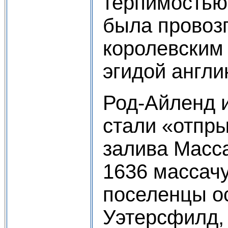
терпимостью 
была провоз
королевским
эгидой англи
Род-Айленд и
стали «отпр
залива Масса
1636 массач
поселенцы о
Уэтерсфилд,