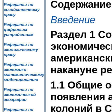
Содержание
Рефераты по
хозяйственному
праву
Введение
Рефераты по
цифровым
Раздел 1 С
устройствам
экономичес
Рефераты по
экологическому
праву
американск
Рефераты по
накануне р
экономико-
математическому
моделированию
1.1 Общие 
Рефераты по
появления 
экономической
географии
колоний в 
Рефераты по