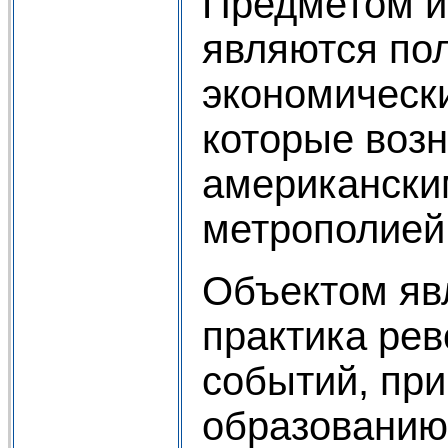
Предметом и
являются пол
экономическ
которые воз
американски
метрополией
Объектом яв
практика ре
событий, пр
образовани