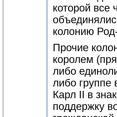
которой все 
объединялис
колонию Род
Прочие коло
королем (пря
либо единол
либо группе 
Карл II в зна
поддержку в