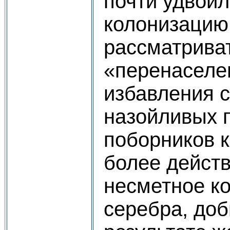
почти удвоил
колонизацию
рассматриват
«перенаселе
избавления 
назойливых 
поборников 
более дейст
несметное ко
серебра, до