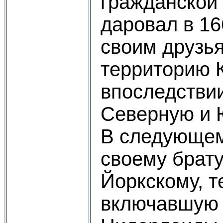
гражданской
даровал в 1
своим друзь
территорию 
впоследстви
Северную и 
В следующем
своему брату
Йоркскому, т
включавшую