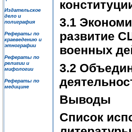
конституци
Издательское
дело и
3.1 Эконом
полиграфия
развитие С
Рефераты по
краеведению и
этнографии
военных де
Рефераты по
религии и
3.2 Объеди
мифологии
деятельнос
Рефераты по
медицине
Выводы
Список исп
литературы