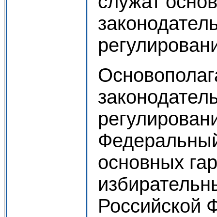
служат основ
законодател
регулировани
Основопола
законодател
регулирован
Федеральный
основных га
избирательн
Российской 