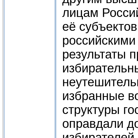
лицам Росси
её субъекто
российскими
результаты 
избирательн
неутешитель
избранные в
структуры го
оправдали д
избирателей