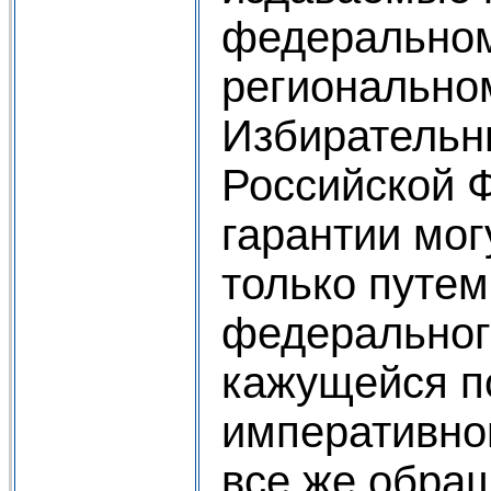
федеральном,
регионально
Избирательн
Российской 
гарантии мо
только путем
федерального
кажущейся по
императивно
все же обращ