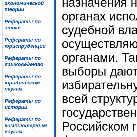
назначения 
экономической
теории
органах испо
Рефераты по
судебной вл
этике
осуществля
Рефераты по
юриспруденции
органами. Та
Рефераты по
языковедению
выборы даю
Рефераты по
избирательн
юридическим
наукам
всей структу
Рефераты по
истории
государствен
Рефераты по
Российском г
компьютерным
наукам