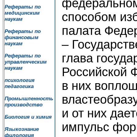
федерально
Рефераты по
способом из
медицинским
наукам
палата Феде
Рефераты по
финансовым
– Государств
наукам
глава госуда
Рефераты по
управленческим
Российской 
наукам
психология
в них вопло
педагогика
властеобраз
Промышленность
производство
и от них дае
Биология и химия
импульс фор
Языкознание
филология