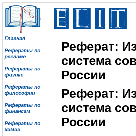
Главная
Реферат: И
Рефераты по
рекламе
система со
Рефераты по
России
физике
Рефераты по
Реферат: И
философии
система со
Рефераты по
финансам
России
Рефераты по
химии