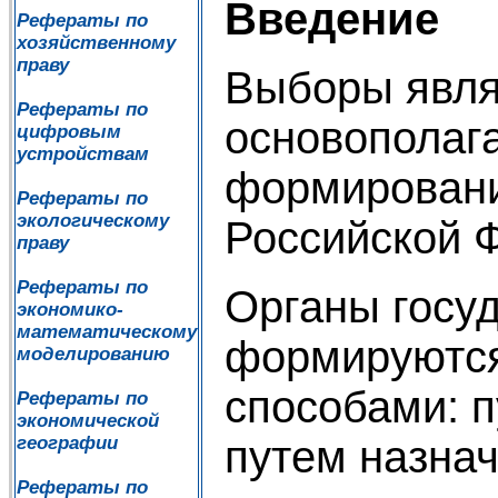
Введение
Рефераты по
хозяйственному
праву
Выборы явл
Рефераты по
основополаг
цифровым
устройствам
формировани
Рефераты по
экологическому
Российской 
праву
Рефераты по
Органы госу
экономико-
математическому
формируютс
моделированию
способами: 
Рефераты по
экономической
путем назнач
географии
Рефераты по