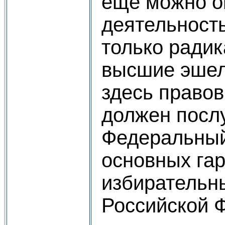
ещё можно о
деятельност
только ради
высшие эшел
здесь право
должен посл
Федеральный
основных га
избирательн
Российской 