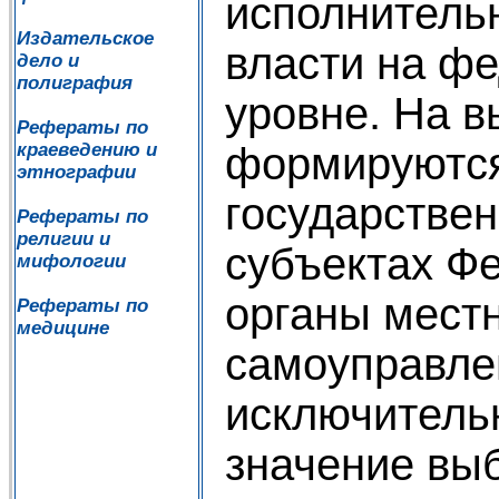
исполнитель
Издательское
власти на ф
дело и
полиграфия
уровне. На 
Рефераты по
формируются
краеведению и
этнографии
государствен
Рефераты по
религии и
субъектах Фе
мифологии
органы мест
Рефераты по
медицине
самоуправле
исключитель
значение выб