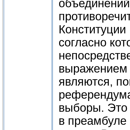
объединений
противоречи
Конституции
согласно ко
непосредств
выражением 
являются, п
референдума
выборы. Это
в преамбуле